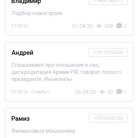
Владимир
+79651360077
Подбор новостроек
07.08.26
438
2
07.08.26
Андрей
+79129243500
Спрашивают про отношение к сво,
дискредитация Армии РФ, говорят плохо о
президенте. Иноагенты.
06.08.26
43
1
06.08.26 - Стамбул
Рамиз
+79104342734
Финансовые мошенники