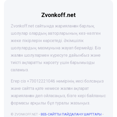
Zvonkoff.net
Zvonkoff.net сайтында жарияланған барлық
шолулар олардың авторларының кез-келген
жеке пікірлерін көрсетеді. Әкімшілік
шолулардың мазмұнына жауап бермейді. Біз
жалған шолулармен күресуге дайынбыз және
тиісті ақпаратты көрсету үшін барымызды
саламыз.
Егер сіз +73012221046 нөмірінің иесі болсаңыз
және сайтта қате немесе жалған ақпарат
жарияланған деп ойласаңыз, бізге кері байланыс
формасы арқылы бұл туралы жазыңыз.
© ZVONKOFF.NET •
ВЕБ-CАЙТТЫ ПАЙДАЛАНУ ШАРТТАРЫ
•