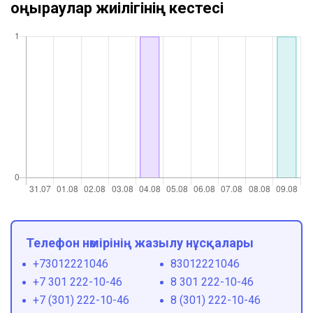
қоңыраулар жиілігінің кестесі
Телефон нөмірінің жазылу нұсқалары
+73012221046
83012221046
+7 301 222-10-46
8 301 222-10-46
+7 (301) 222-10-46
8 (301) 222-10-46