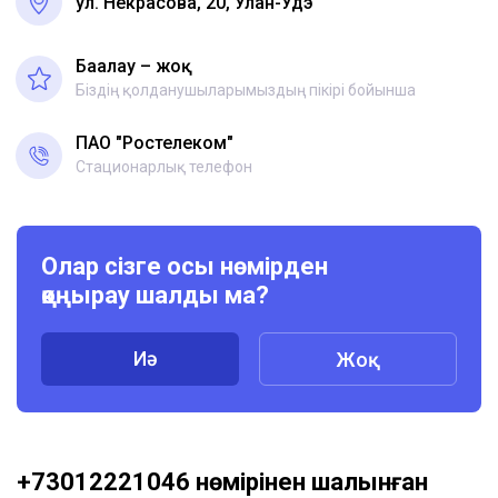
ул. Некрасова, 20, Улан-Удэ
Бағалау – жоқ
Біздің қолданушыларымыздың пікірі бойынша
ПАО "Ростелеком"
Стационарлық телефон
Олар сізге осы нөмірден
қоңырау шалды ма?
Иә
Жоқ
+73012221046 нөмірінен шалынған