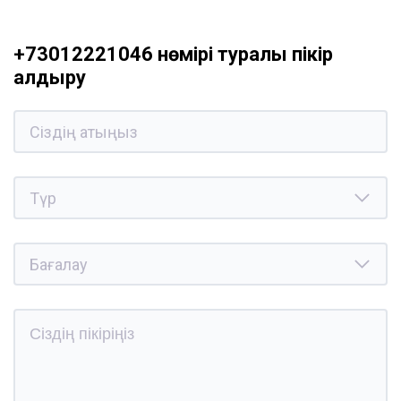
+73012221046 нөмірі туралы пікір
қалдыру