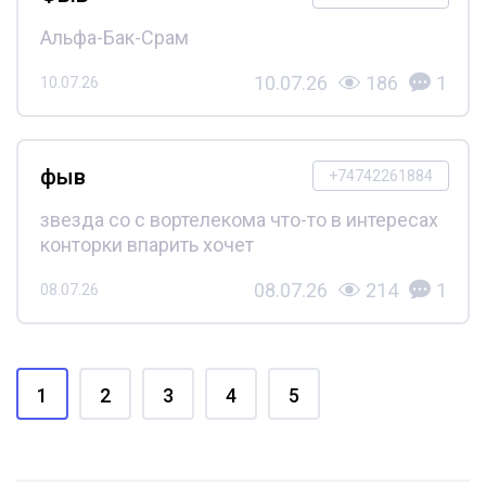
Альфа-Бак-Срам
10.07.26
186
1
10.07.26
фыв
+74742261884
звезда со с вортелекома что-то в интересах
конторки впарить хочет
08.07.26
214
1
08.07.26
1
2
3
4
5