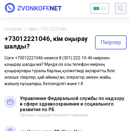
KK
Галоўная
Нөмірі +73012221046
+73012221046, кім қоңырау
Пікірлер
шалды?
Сізге +73012221046 немесе 8 (301) 222-10-46 нөмірінен
қоңырау шалды ма? Мұнда сіз осы телефон нөмірінің
қоңыраулары туралы барлық қолжетімді ақпаратты біле
аласыз: пікірлер, қай аймақтан, оператор, мекен-жайы,
жазылу нұсқалары, белсенділігі және т.б.
Управление Федеральной службы по надзору
в сфере здравоохранения и социального
развития по РБ
Органы государственного надзора