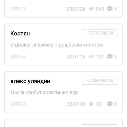
23.07.26
560
4
23.07.26
Костян
+79779768584
Бадяжат алкоголь с дешёвым спиртом
23.07.26
132
1
23.07.26
алекс уляндин
+79268854265
Цыган любит золотишко вор
23.07.26
331
2
23.07.26