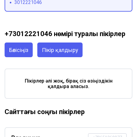
3012221046
+73012221046 нөмірі туралы пікірлер
Бөлісіңіз
Пікір қалдыру
Пікірлер әлі жоқ, бірақ сіз өзіңіздікін
қалдыра аласыз.
Сайттағы соңғы пікірлер