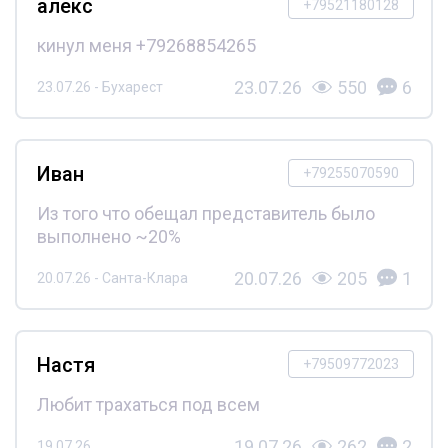
алекс
+79521180128
кинул меня +79268854265
23.07.26
550
6
23.07.26 - Бухарест
Иван
+79255070590
Из того что обещал представитель было
выполнено ~20%
20.07.26
205
1
20.07.26 - Санта-Клара
Настя
+79509772023
Любит трахаться под всем
19.07.26
262
2
19.07.26