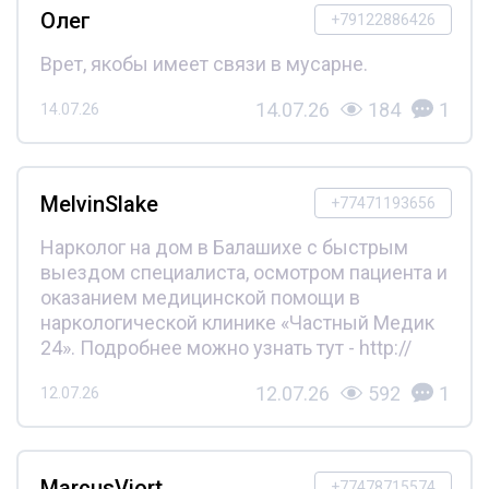
Олег
+79122886426
Врет, якобы имеет связи в мусарне.
14.07.26
184
1
14.07.26
MelvinSlake
+77471193656
Нарколог на дом в Балашихе с быстрым
выездом специалиста, осмотром пациента и
оказанием медицинской помощи в
наркологической клинике «Частный Медик
24». Подробнее можно узнать тут - http://
12.07.26
592
1
12.07.26
MarcusViort
+77478715574