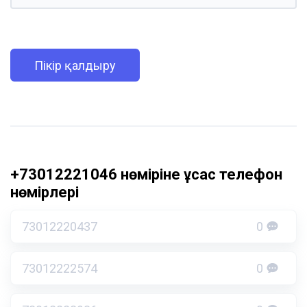
Пікір қалдыру
+73012221046 нөміріне ұқсас телефон
нөмірлері
73012220437
0
73012222574
0