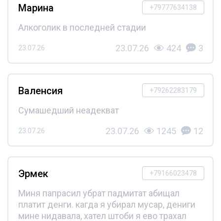
Марина
+79777634138
Алкоголик в последней стадии
23.07.26
424
3
23.07.26
Валенсия
+79262283179
Сумашедший неадекват
23.07.26
1245
12
23.07.26
Эрмек
+79166023478
Миня папрасил убрат падмитат абищал
платит денги. кагда я убирал мусар, дениги
мине нидавала, хател штоби я ево трахал