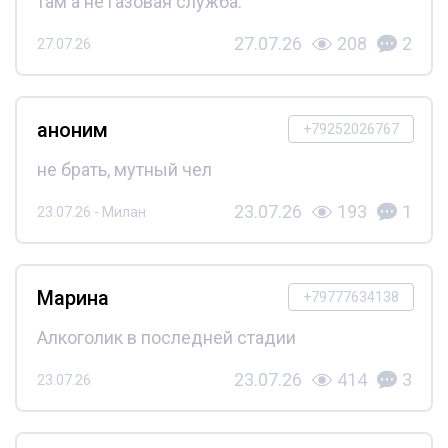
там а не газовая служба.
27.07.26
208
2
27.07.26
аноним
+79252026767
не брать, мутный чел
23.07.26
193
1
23.07.26 - Милан
Марина
+79777634138
Алкоголик в последней стадии
23.07.26
414
3
23.07.26