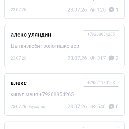
23.07.26
125
1
23.07.26
алекс уляндин
+79268854265
Цыган любит золотишко вор
23.07.26
317
2
23.07.26
алекс
+79521180128
кинул меня +79268854265
23.07.26
540
6
23.07.26 - Бухарест