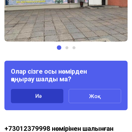
Олар сізге осы нөмірден
қоңырау шалды ма?
Иә
Жоқ
+73012379998 нөмірінен шалынған