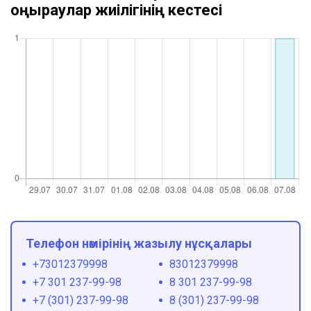
қоңыраулар жиілігінің кестесі
Телефон нөмірінің жазылу нұсқалары
+73012379998
83012379998
+7 301 237-99-98
8 301 237-99-98
+7 (301) 237-99-98
8 (301) 237-99-98