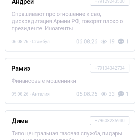
Андрей
+79129243500
Спрашивают про отношение к сво,
дискредитация Армии РФ, говорят плохо о
президенте. Иноагенты.
06.08.26
19
1
06.08.26 - Стамбул
Рамиз
+79104342734
Финансовые мошенники
05.08.26
33
1
05.08.26 - Анталия
Дима
+79608235930
Типо центральная газовая служба, пидары