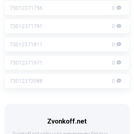
73012371756
0
73012371791
0
73012371811
0
73012371971
0
73012372088
0
Zvonkoff.net
Zvonkoff.net сайтында жарияланған барлық