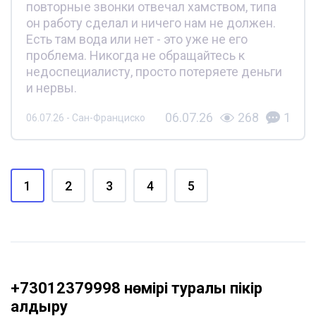
повторные звонки отвечал хамством, типа
он работу сделал и ничего нам не должен.
Есть там вода или нет - это уже не его
проблема. Никогда не обращайтесь к
недоспециалисту, просто потеряете деньги
и нервы.
06.07.26
268
1
06.07.26 - Сан-Франциско
1
2
3
4
5
+73012379998 нөмірі туралы пікір
қалдыру