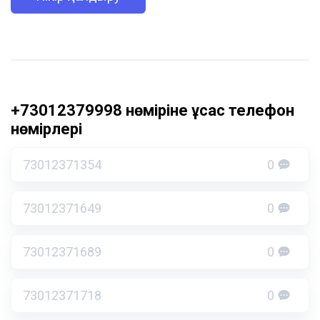
+73012379998 нөміріне ұқсас телефон
нөмірлері
73012371354
0
73012371649
0
73012371689
0
73012371718
0