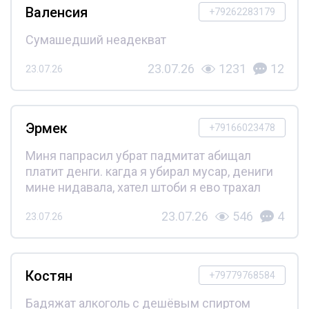
Валенсия
+79262283179
Сумашедший неадекват
23.07.26
1231
12
23.07.26
Эрмек
+79166023478
Миня папрасил убрат падмитат абищал
платит денги. кагда я убирал мусар, дениги
мине нидавала, хател штоби я ево трахал
23.07.26
546
4
23.07.26
Костян
+79779768584
Бадяжат алкоголь с дешёвым спиртом