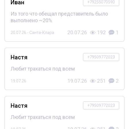
Иван
+79255070590
Из того что обещал представитель было
выполнено ~20%
20.07.26
192
1
20.07.26 - Санта-Клара
Настя
+79509772023
Любит трахаться под всем
19.07.26
251
2
19.07.26
Настя
+79509772023
Любит трахаться под всем