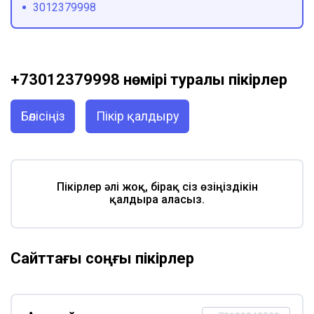
3012379998
+73012379998 нөмірі туралы пікірлер
Бөлісіңіз
Пікір қалдыру
Пікірлер әлі жоқ, бірақ сіз өзіңіздікін
қалдыра аласыз.
Сайттағы соңғы пікірлер