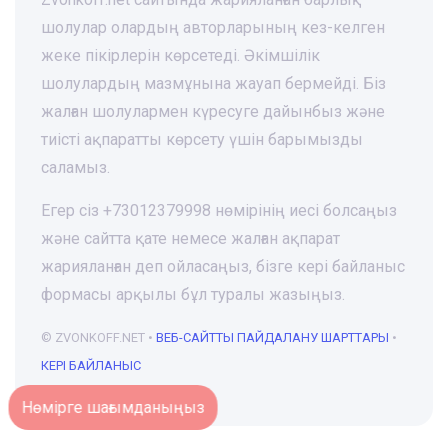
шолулар олардың авторларының кез-келген
жеке пікірлерін көрсетеді. Әкімшілік
шолулардың мазмұнына жауап бермейді. Біз
жалған шолулармен күресуге дайынбыз және
тиісті ақпаратты көрсету үшін барымызды
саламыз.
Егер сіз +73012379998 нөмірінің иесі болсаңыз
және сайтта қате немесе жалған ақпарат
жарияланған деп ойласаңыз, бізге кері байланыс
формасы арқылы бұл туралы жазыңыз.
© ZVONKOFF.NET •
ВЕБ-CАЙТТЫ ПАЙДАЛАНУ ШАРТТАРЫ
•
КЕРІ БАЙЛАНЫС
Нөмірге шағымданыңыз