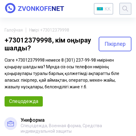
KK
Галоўная
Нөмірі +73012379998
+73012379998, кім қоңырау
Пікірлер
шалды?
Сізге +73012379998 немесе 8 (301) 237-99-98 нөмірінен
қоңырау шалды ма? Мұнда сіз осы телефон нөмірінің
қоңыраулары туралы барлық қолжетімді ақпаратты біле
аласыз: пікірлер, қай аймақтан, оператор, мекен-жайы,
жазылу нұсқалары, белсенділігі және т.б.
Спецодежда
Униформа
Спецодежда, Военная форма, Средства
индивидуальной защиты