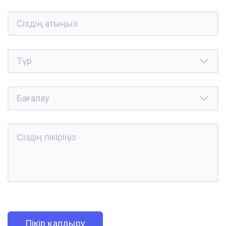
Пікір қалдыру