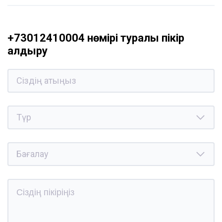
+73012410004 нөмірі туралы пікір
қалдыру