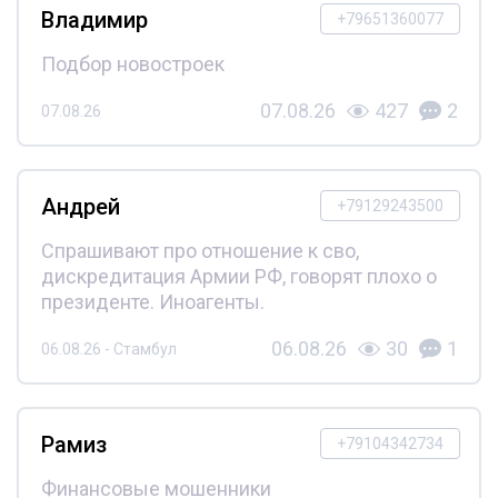
Владимир
+79651360077
Подбор новостроек
07.08.26
427
2
07.08.26
Андрей
+79129243500
Спрашивают про отношение к сво,
дискредитация Армии РФ, говорят плохо о
президенте. Иноагенты.
06.08.26
30
1
06.08.26 - Стамбул
Рамиз
+79104342734
Финансовые мошенники