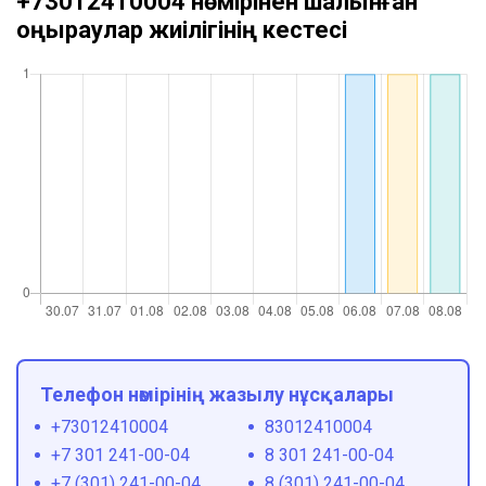
+73012410004 нөмірінен шалынған
қоңыраулар жиілігінің кестесі
Телефон нөмірінің жазылу нұсқалары
+73012410004
83012410004
+7 301 241-00-04
8 301 241-00-04
+7 (301) 241-00-04
8 (301) 241-00-04