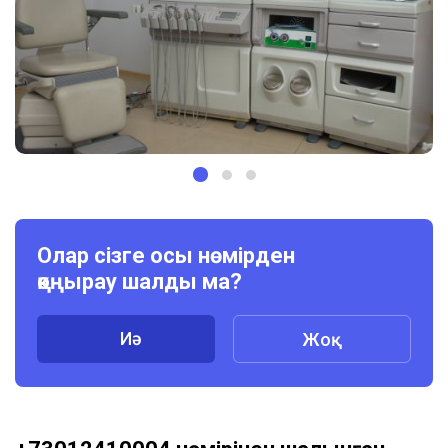
Олар сізге осы нөмірден
қоңырау шалды ма?
Иә
Жоқ