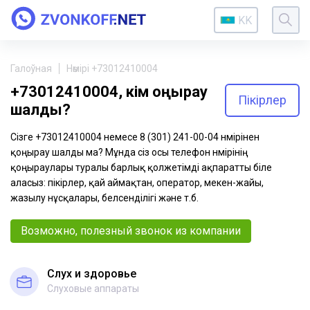
KK
Галоўная
Нөмірі +73012410004
+73012410004, кім қоңырау
Пікірлер
шалды?
Сізге +73012410004 немесе 8 (301) 241-00-04 нөмірінен
қоңырау шалды ма? Мұнда сіз осы телефон нөмірінің
қоңыраулары туралы барлық қолжетімді ақпаратты біле
аласыз: пікірлер, қай аймақтан, оператор, мекен-жайы,
жазылу нұсқалары, белсенділігі және т.б.
Возможно, полезный звонок из компании
Слух и здоровье
Слуховые аппараты