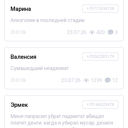
Марина
+79777634138
Алкоголик в последней стадии
23.07.26
420
3
23.07.26
Валенсия
+79262283179
Сумашедший неадекват
23.07.26
1239
12
23.07.26
Эрмек
+79166023478
Миня папрасил убрат падмитат абищал
платит денги. кагда я убирал мусар, дениги