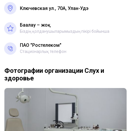
Ключевская ул., 70А, Улан-Удэ
Бағалау – жоқ
Біздің қолданушыларымыздың пікірі бойынша
ПАО "Ростелеком"
Стационарлық телефон
Фотографии организации Слух и
здоровье