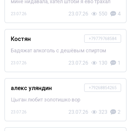
мине нидавала, хател штоби я ево трахал
23.07.26
550
4
23.07.26
Костян
+79779768584
Бадяжат алкоголь с дешёвым спиртом
23.07.26
130
1
23.07.26
алекс уляндин
+79268854265
Цыган любит золотишко вор
23.07.26
323
2
23.07.26