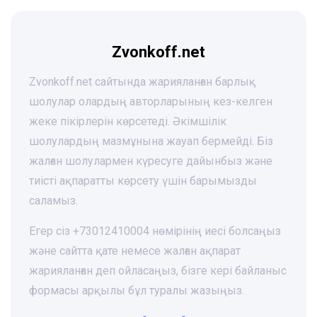
Zvonkoff.net
Zvonkoff.net сайтында жарияланған барлық
шолулар олардың авторларының кез-келген
жеке пікірлерін көрсетеді. Әкімшілік
шолулардың мазмұнына жауап бермейді. Біз
жалған шолулармен күресуге дайынбыз және
тиісті ақпаратты көрсету үшін барымызды
саламыз.
Егер сіз +73012410004 нөмірінің иесі болсаңыз
және сайтта қате немесе жалған ақпарат
жарияланған деп ойласаңыз, бізге кері байланыс
формасы арқылы бұл туралы жазыңыз.