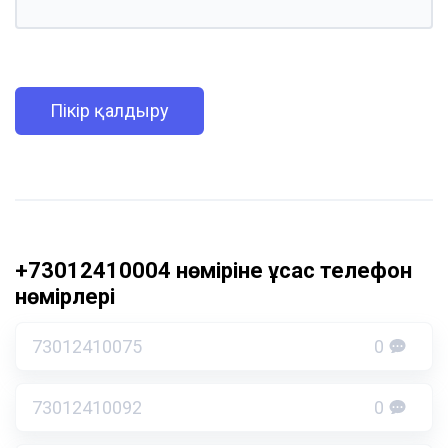
Пікір қалдыру
+73012410004 нөміріне ұқсас телефон
нөмірлері
73012410075
0
73012410092
0