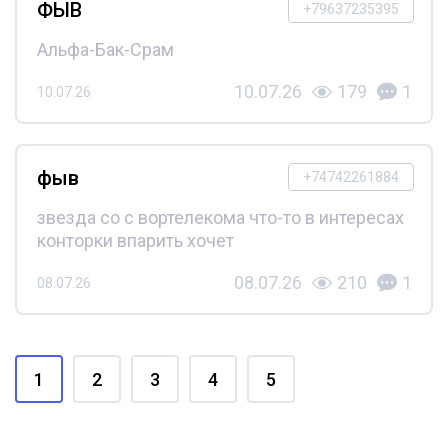
ФЫВ
+79637235395
Альфа-Бак-Срам
10.07.26
179
1
10.07.26
фыв
+74742261884
звезда со с вортелекома что-то в интересах
конторки впарить хочет
08.07.26
210
1
08.07.26
1
2
3
4
5