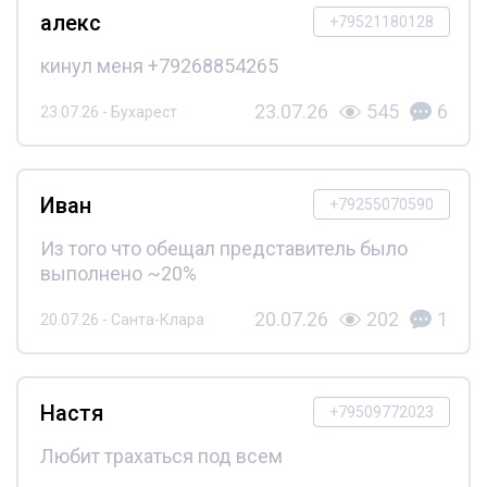
алекс
+79521180128
кинул меня +79268854265
23.07.26
545
6
23.07.26 - Бухарест
Иван
+79255070590
Из того что обещал представитель было
выполнено ~20%
20.07.26
202
1
20.07.26 - Санта-Клара
Настя
+79509772023
Любит трахаться под всем