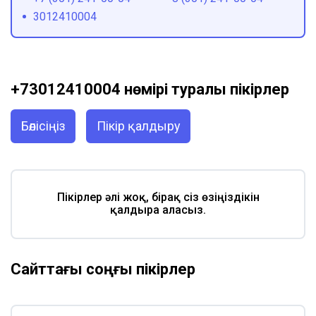
3012410004
+73012410004 нөмірі туралы пікірлер
Бөлісіңіз
Пікір қалдыру
Пікірлер әлі жоқ, бірақ сіз өзіңіздікін
қалдыра аласыз.
Сайттағы соңғы пікірлер