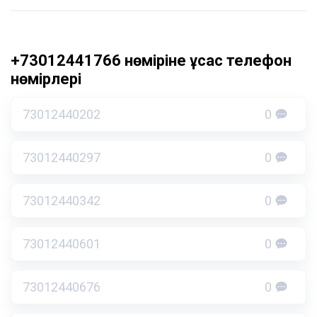
+73012441766 нөміріне ұқсас телефон
нөмірлері
73012440202
0
73012440297
0
73012440342
0
73012440601
0
73012440676
0