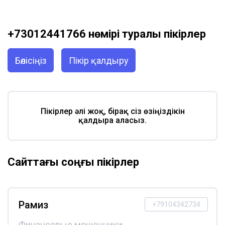
+73012441766 нөмірі туралы пікірлер
Бөлісіңіз
Пікір қалдыру
Пікірлер әлі жоқ, бірақ сіз өзіңіздікін
қалдыра аласыз.
Сайттағы соңғы пікірлер
Рамиз
+79104342734
Финансовые мошенники