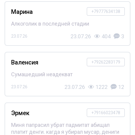
Марина
+79777634138
Алкоголик в последней стадии
23.07.26
404
3
23.07.26
Валенсия
+79262283179
Сумашедший неадекват
23.07.26
1222
12
23.07.26
Эрмек
+79166023478
Миня папрасил убрат падмитат абищал
платит денги. кагда я убирал мусар, дениги