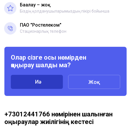
Бағалау – жоқ
Біздің қолданушыларымыздың пікірі бойынша
ПАО "Ростелеком"
Стационарлық телефон
Олар сізге осы нөмірден
қоңырау шалды ма?
Иә
Жоқ
+73012441766 нөмірінен шалынған
қоңыраулар жиілігінің кестесі