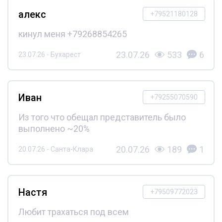
алекс
+79521180128
кинул меня +79268854265
23.07.26
533
6
23.07.26 - Бухарест
Иван
+79255070590
Из того что обещал представитель было
выполнено ~20%
20.07.26
189
1
20.07.26 - Санта-Клара
Настя
+79509772023
Любит трахаться под всем