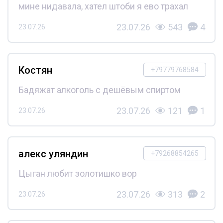
мине нидавала, хател штоби я ево трахал
23.07.26
543
4
23.07.26
Костян
+79779768584
Бадяжат алкоголь с дешёвым спиртом
23.07.26
121
1
23.07.26
алекс уляндин
+79268854265
Цыган любит золотишко вор
23.07.26
313
2
23.07.26