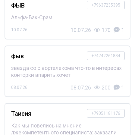
ФЫВ
+79637235395
Альфа-Бак-Срам
10.07.26
170
1
10.07.26
фыв
+74742261884
звезда со с вортелекома что-то в интересах
конторки впарить хочет
08.07.26
200
1
08.07.26
Таисия
+79051181176
Как мы повелись на мнение
лжекомпетентного специалиста: заказали