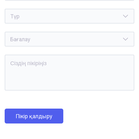
Пікір қалдыру