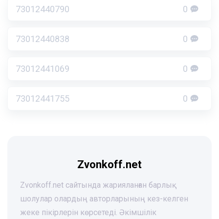
73012440790
0
73012440838
0
73012441069
0
73012441755
0
Zvonkoff.net
Zvonkoff.net сайтында жарияланған барлық
шолулар олардың авторларының кез-келген
жеке пікірлерін көрсетеді. Әкімшілік