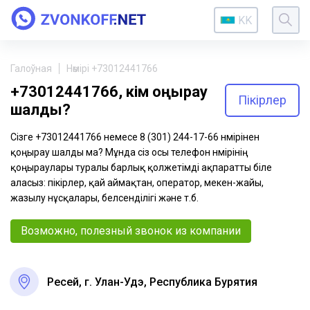
KK
Галоўная
Нөмірі +73012441766
+73012441766, кім қоңырау
Пікірлер
шалды?
Сізге +73012441766 немесе 8 (301) 244-17-66 нөмірінен
қоңырау шалды ма? Мұнда сіз осы телефон нөмірінің
қоңыраулары туралы барлық қолжетімді ақпаратты біле
аласыз: пікірлер, қай аймақтан, оператор, мекен-жайы,
жазылу нұсқалары, белсенділігі және т.б.
Возможно, полезный звонок из компании
Ресей, г. Улан-Удэ, Республика Бурятия