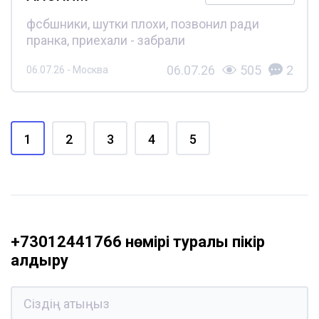
фсбшники, шутки плохи, позвонил ради
пранка, приехали - забрали
06.07.26
505
2
06.07.26 - Москва
1
2
3
4
5
+73012441766 нөмірі туралы пікір
қалдыру