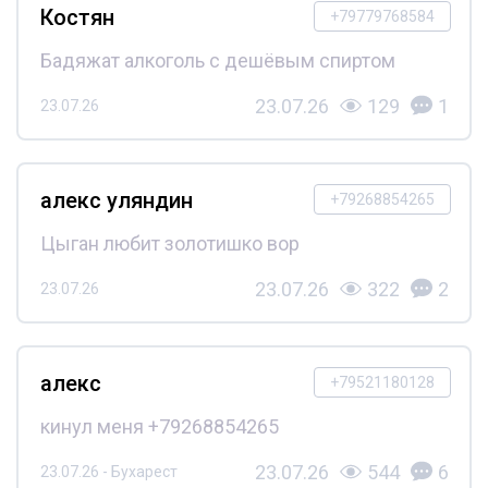
Костян
+79779768584
Бадяжат алкоголь с дешёвым спиртом
23.07.26
129
1
23.07.26
алекс уляндин
+79268854265
Цыган любит золотишко вор
23.07.26
322
2
23.07.26
алекс
+79521180128
кинул меня +79268854265
23.07.26
544
6
23.07.26 - Бухарест