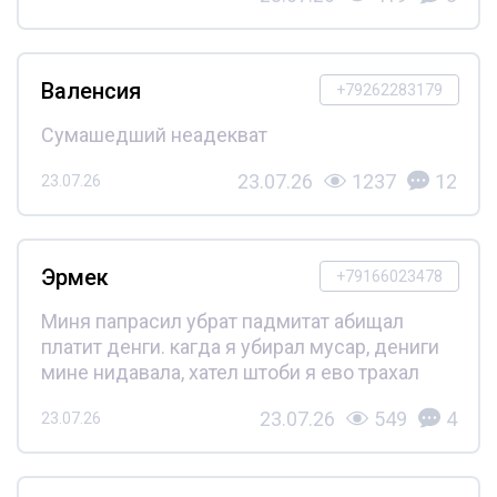
Валенсия
+79262283179
Сумашедший неадекват
23.07.26
1237
12
23.07.26
Эрмек
+79166023478
Миня папрасил убрат падмитат абищал
платит денги. кагда я убирал мусар, дениги
мине нидавала, хател штоби я ево трахал
23.07.26
549
4
23.07.26