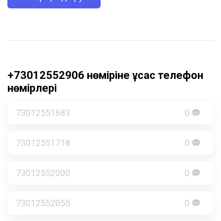
+73012552906 нөміріне ұқсас телефон
нөмірлері
73012551683
0
73012551718
0
73012552000
0
73012552055
0