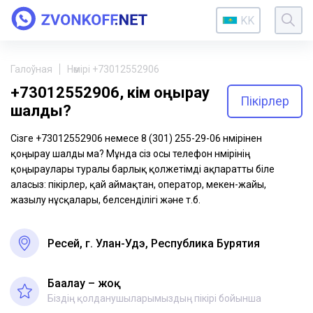
KK
Галоўная
Нөмірі +73012552906
+73012552906, кім қоңырау
Пікірлер
шалды?
Сізге +73012552906 немесе 8 (301) 255-29-06 нөмірінен
қоңырау шалды ма? Мұнда сіз осы телефон нөмірінің
қоңыраулары туралы барлық қолжетімді ақпаратты біле
аласыз: пікірлер, қай аймақтан, оператор, мекен-жайы,
жазылу нұсқалары, белсенділігі және т.б.
Ресей, г. Улан-Удэ, Республика Бурятия
Бағалау – жоқ
Біздің қолданушыларымыздың пікірі бойынша