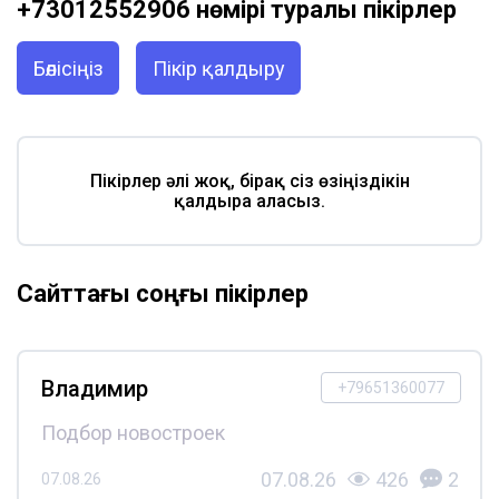
+73012552906 нөмірі туралы пікірлер
Бөлісіңіз
Пікір қалдыру
Пікірлер әлі жоқ, бірақ сіз өзіңіздікін
қалдыра аласыз.
Сайттағы соңғы пікірлер
Владимир
+79651360077
Подбор новостроек
07.08.26
426
2
07.08.26