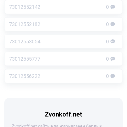
73012552142
0
73012552182
0
73012553054
0
73012555777
0
73012556222
0
Zvonkoff.net
Zvonkoff.net сайтында жарияланған барлық