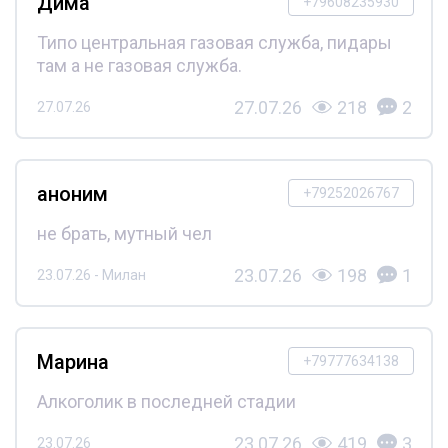
Дима
+79608235930
Типо центральная газовая служба, пидары
там а не газовая служба.
27.07.26
218
2
27.07.26
аноним
+79252026767
не брать, мутный чел
23.07.26
198
1
23.07.26 - Милан
Марина
+79777634138
Алкоголик в последней стадии
23.07.26
419
3
23.07.26