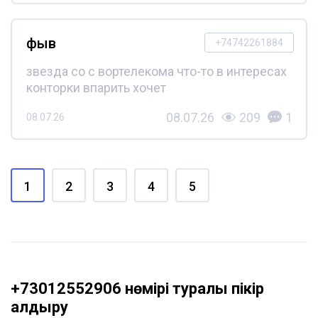
фыв
+74742261884
звезда со с вортелекома что-то в интересах
конторки впарить хочет
08.07.26
209
1
08.07.26
1
2
3
4
5
+73012552906 нөмірі туралы пікір
қалдыру