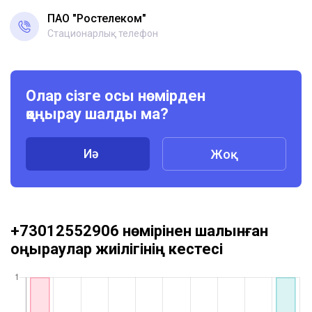
ПАО "Ростелеком"
Стационарлық телефон
Олар сізге осы нөмірден
қоңырау шалды ма?
Иә
Жоқ
+73012552906 нөмірінен шалынған
қоңыраулар жиілігінің кестесі