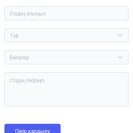
Пікір қалдыру