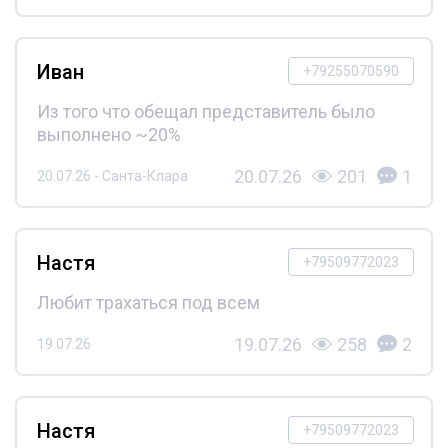
Иван
+79255070590
Из того что обещал представитель было
выполнено ~20%
20.07.26
201
1
20.07.26 - Санта-Клара
Настя
+79509772023
Любит трахаться под всем
19.07.26
258
2
19.07.26
Настя
+79509772023