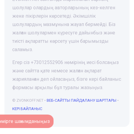
шолулар олардың авторларының кез-келген
жеке пікірлерін көрсетеді. Әкімшілік
шолулардың мазмұнына жауап бермейді. Біз
жалған шолулармен күресуге дайынбыз және
тиісті ақпаратты көрсету үшін барымызды
саламыз.
Егер сіз +73012552906 нөмірінің иесі болсаңыз
және сайтта қате немесе жалған ақпарат
жарияланған деп ойласаңыз, бізге кері байланыс
формасы арқылы бұл туралы жазыңыз.
© ZVONKOFF.NET •
ВЕБ-CАЙТТЫ ПАЙДАЛАНУ ШАРТТАРЫ
•
КЕРІ БАЙЛАНЫС
Нөмірге шағымданыңыз