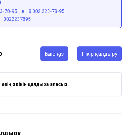
ы
23-78-95
8 302 223-78-95
3022237895
р
Бөлісіңіз
Пікір қалдыру
із өзіңіздікін қалдыра аласыз.
қалдыру