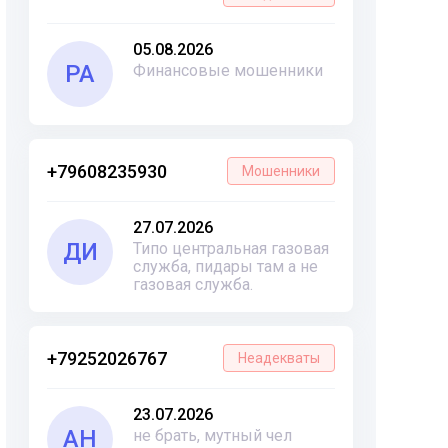
05.08.2026
РА
Финансовые мошенники
+79608235930
Мошенники
27.07.2026
ДИ
Типо центральная газовая
служба, пидары там а не
газовая служба.
+79252026767
Неадекваты
23.07.2026
АН
не брать, мутный чел