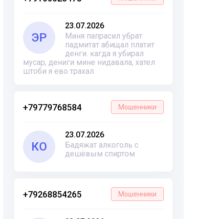
23.07.2026
ЭР
Миня папрасил убрат
падмитат абищал платит
денги. кагда я убирал
мусар, дениги мине нидавала, хател
штоби я ево трахал
+79779768584
Мошенники
23.07.2026
КО
Бадяжат алкоголь с
дешёвым спиртом
+79268854265
Мошенники