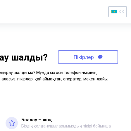
KK
рау шалды?
Пікірлер
қоңырау шалды ма? Мұнда сіз осы телефон нөмірінің
аласыз: пікірлер, қай аймақтан, оператор, мекен-жайы,
Бағалау – жоқ
Біздің қолданушыларымыздың пікірі бойынша