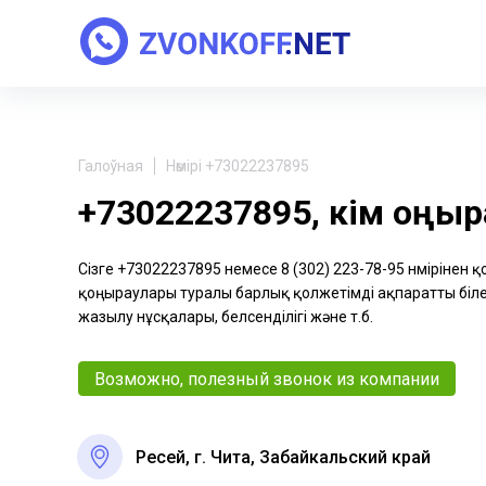
Галоўная
Нөмірі +73022237895
+73022237895, кім қоңы
Сізге +73022237895 немесе 8 (302) 223-78-95 нөмірінен 
қоңыраулары туралы барлық қолжетімді ақпаратты біле 
жазылу нұсқалары, белсенділігі және т.б.
Возможно, полезный звонок из компании
Ресей, г. Чита, Забайкальский край