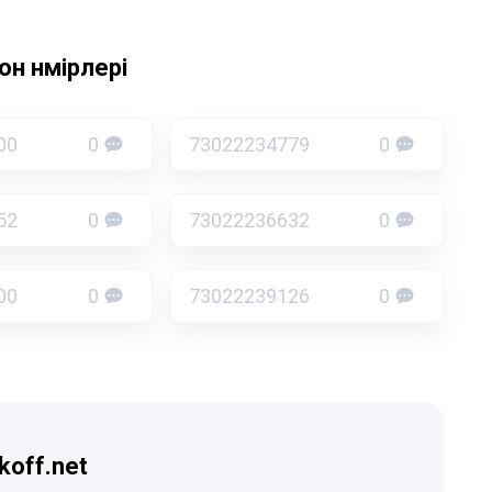
н нөмірлері
00
0
73022234779
0
52
0
73022236632
0
00
0
73022239126
0
koff.net