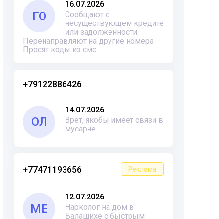
16.07.2026
ГО
Сообщают о
несуществующем кредите
или задолженности.
Перенаправляют на другие номера.
Просят коды из смс.
+79122886426
14.07.2026
ОЛ
Врет, якобы имеет связи в
мусарне.
+77471193656
Реклама
12.07.2026
ME
Нарколог на дом в
Балашихе с быстрым