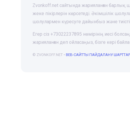
Zvonkoff.net сайтында жарияланған барлық
жеке пікірлерін көрсетеді. Әкімшілік шолу
шолулармен күресуге дайынбыз және тиіст
Егер сіз +73022237895 нөмірінің иесі болса
жарияланған деп ойласаңыз, бізге кері ба
© ZVONKOFF.NET •
ВЕБ-CАЙТТЫ ПАЙДАЛАНУ ШАРТТА