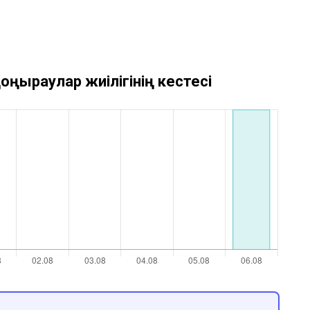
оңыраулар жиілігінің кестесі