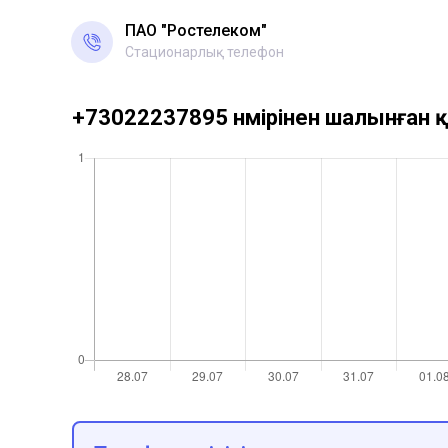
ПАО "Ростелеком"
Стационарлық телефон
+73022237895 нөмірінен шалынған қ