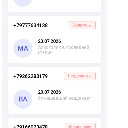
+79777634138
Хулиганы
23.07.2026
МА
Алкоголик в последней
стадии
+79262283179
Неадекваты
23.07.2026
ВА
Сумашедший неадекват
+79166023478
Мошенники