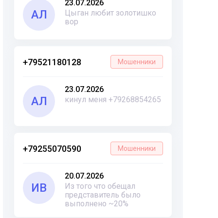
23.07.2026
АЛ
Цыган любит золотишко
вор
+79521180128
Мошенники
23.07.2026
АЛ
кинул меня +79268854265
+79255070590
Мошенники
20.07.2026
ИВ
Из того что обещал
представитель было
выполнено ~20%