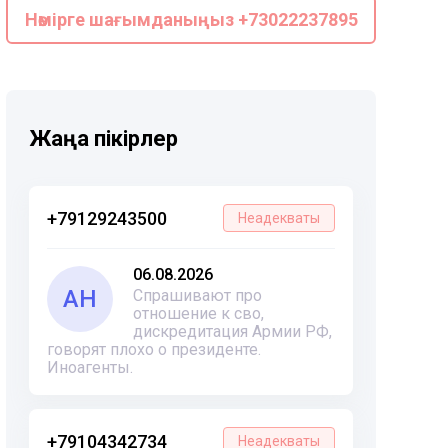
Нөмірге шағымданыңыз +73022237895
Жаңа пікірлер
+79129243500
Неадекваты
06.08.2026
АН
Спрашивают про
отношение к сво,
дискредитация Армии РФ,
говорят плохо о президенте.
Иноагенты.
+79104342734
Неадекваты