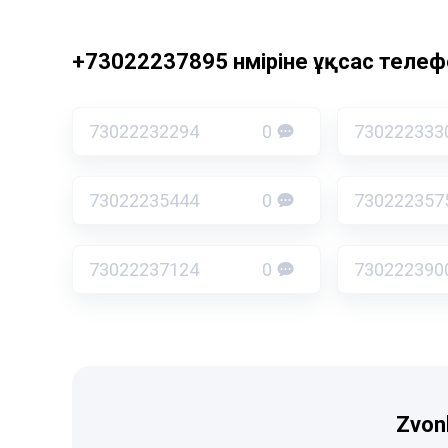
+73022237895 нөміріне ұқсас телефо
73022232294
0
730222333
73022235444
0
730222357
73022237124
0
730222390
Zvon