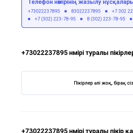
Телефон нөмірінің жазылу нұсқалар
+73022237895
83022237895
+7 302 2
+7 (302) 223-78-95
8 (302) 223-78-95
+73022237895 нөмірі туралы пікірле
Пікірлер әлі жоқ, бірақ с
+73022237895 нөмірі туралы пікір 