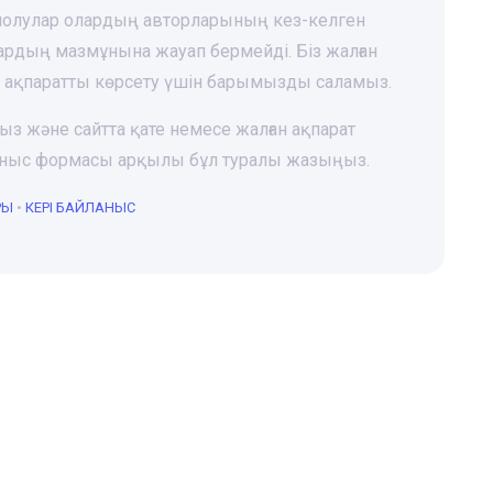
 шолулар олардың авторларының кез-келген
лардың мазмұнына жауап бермейді. Біз жалған
і ақпаратты көрсету үшін барымызды саламыз.
ңыз және сайтта қате немесе жалған ақпарат
йланыс формасы арқылы бұл туралы жазыңыз.
РЫ
•
КЕРІ БАЙЛАНЫС