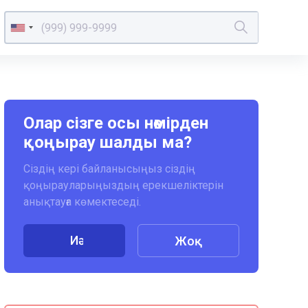
Олар сізге осы нөмірден
қоңырау шалды ма?
Сіздің кері байланысыңыз сіздің
қоңырауларыңыздың ерекшеліктерін
анықтауға көмектеседі.
Иә
Жоқ