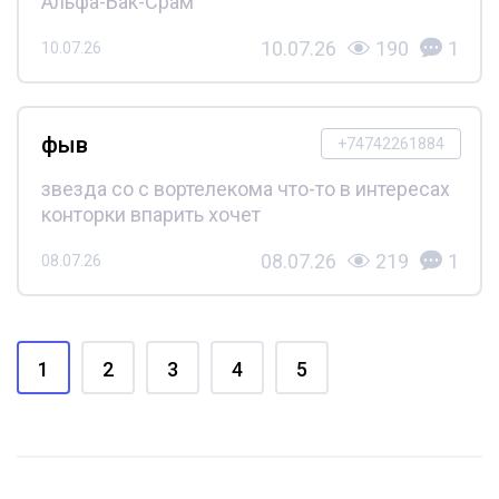
Альфа-Бак-Срам
10.07.26
190
1
10.07.26
фыв
+74742261884
звезда со с вортелекома что-то в интересах
конторки впарить хочет
08.07.26
219
1
08.07.26
1
2
3
4
5