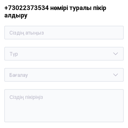
+73022373534 нөмірі туралы пікір
қалдыру