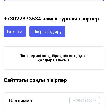
+73022373534 нөмірі туралы пікірлер
Бөлісіңіз
Пікір қалдыру
Пікірлер әлі жоқ, бірақ сіз өзіңіздікін
қалдыра аласыз.
Сайттағы соңғы пікірлер
Владимир
+79651360077