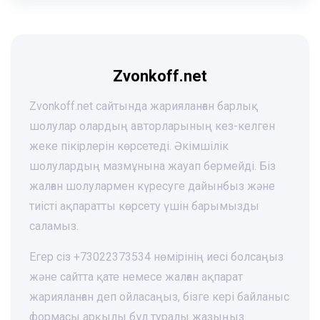
Zvonkoff.net
Zvonkoff.net сайтында жарияланған барлық
шолулар олардың авторларының кез-келген
жеке пікірлерін көрсетеді. Әкімшілік
шолулардың мазмұнына жауап бермейді. Біз
жалған шолулармен күресуге дайынбыз және
тиісті ақпаратты көрсету үшін барымызды
саламыз.
Егер сіз +73022373534 нөмірінің иесі болсаңыз
және сайтта қате немесе жалған ақпарат
жарияланған деп ойласаңыз, бізге кері байланыс
формасы арқылы бұл туралы жазыңыз.