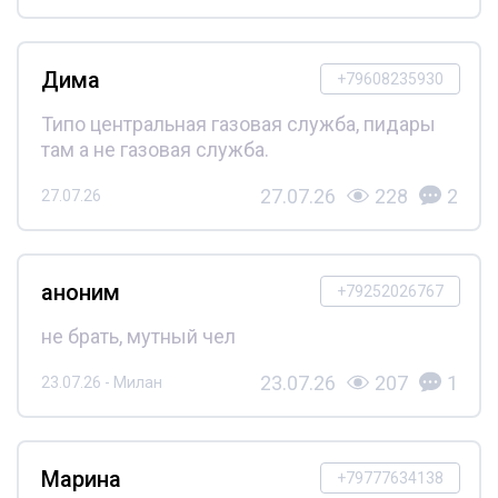
Дима
+79608235930
Типо центральная газовая служба, пидары
там а не газовая служба.
27.07.26
228
2
27.07.26
аноним
+79252026767
не брать, мутный чел
23.07.26
207
1
23.07.26 - Милан
Марина
+79777634138