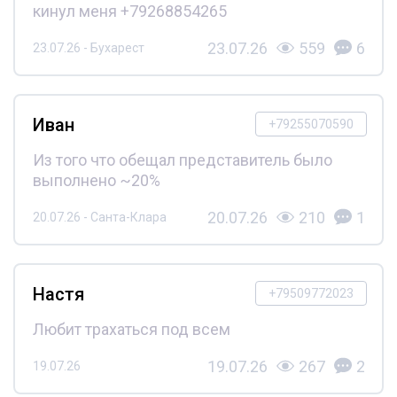
кинул меня +79268854265
23.07.26
559
6
23.07.26 - Бухарест
Иван
+79255070590
Из того что обещал представитель было
выполнено ~20%
20.07.26
210
1
20.07.26 - Санта-Клара
Настя
+79509772023
Любит трахаться под всем
19.07.26
267
2
19.07.26