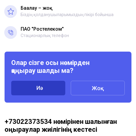
Бағалау – жоқ
Біздің қолданушыларымыздың пікірі бойынша
ПАО "Ростелеком"
Стационарлық телефон
Олар сізге осы нөмірден
қоңырау шалды ма?
Иә
Жоқ
+73022373534 нөмірінен шалынған
қоңыраулар жиілігінің кестесі