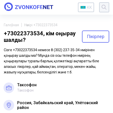
KK
Галоўная
Нөмірі +73022373534
+73022373534, кім қоңырау
Пікірлер
шалды?
Сізге +73022373534 немесе 8 (302) 237-35-34 нөмірінен
қоңырау шалды ма? Мұнда сіз осы телефон нөмірінің
қоңыраулары туралы барлық қолжетімді ақпаратты біле
аласыз: пікірлер, қай аймақтан, оператор, мекен-жайы,
жазылу нұсқалары, белсенділігі және т.б.
Таксофон
Таксофон
Россия, Забайкальский край, Улётовский
район