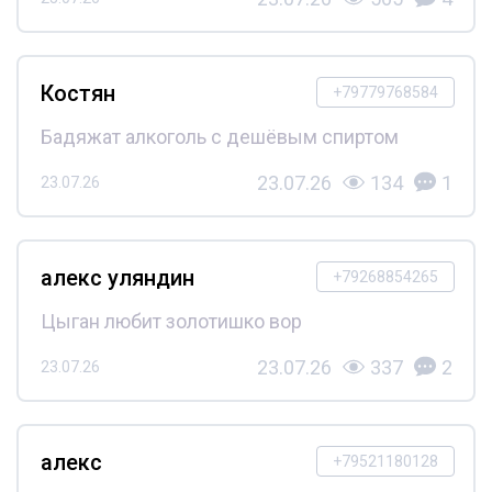
Костян
+79779768584
Бадяжат алкоголь с дешёвым спиртом
23.07.26
134
1
23.07.26
алекс уляндин
+79268854265
Цыган любит золотишко вор
23.07.26
337
2
23.07.26
алекс
+79521180128