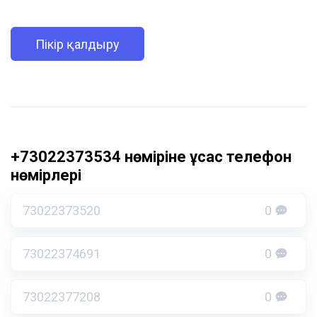
Пікір қалдыру
+73022373534 нөміріне ұқсас телефон
нөмірлері
73022373520
0
73022374691
0
73022377208
0