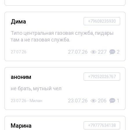
Дима
+79608235930
Типо центральная газовая служба, пидары
там а не газовая служба.
27.07.26
227
2
27.07.26
аноним
+79252026767
не брать, мутный чел
23.07.26
206
1
23.07.26 - Милан
Марина
+79777634138