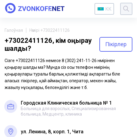
KK
Галоўная
Нөмірі +73022411126
+73022411126, кім қоңырау
Пікірлер
шалды?
Сізге +73022411126 немесе 8 (302) 241-11-26 нөмірінен
қоңырау шалды ма? Мұнда сіз осы телефон нөмірінің
қоңыраулары туралы барлық қолжетімді ақпаратты біле
аласыз: пікірлер, қай аймақтан, оператор, мекен-жайы,
жазылу нұсқалары, белсенділігі және т.б.
Городская Клиническая больница № 1
Больница для взрослых, Специализированная
больница, Медцентр, клиника
ул. Ленина, 8, корп. 1, Чита