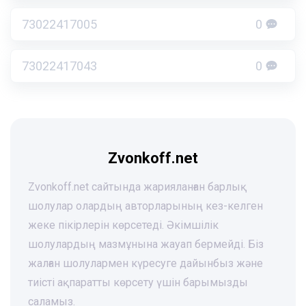
73022417005
0
73022417043
0
Zvonkoff.net
Zvonkoff.net сайтында жарияланған барлық
шолулар олардың авторларының кез-келген
жеке пікірлерін көрсетеді. Әкімшілік
шолулардың мазмұнына жауап бермейді. Біз
жалған шолулармен күресуге дайынбыз және
тиісті ақпаратты көрсету үшін барымызды
саламыз.