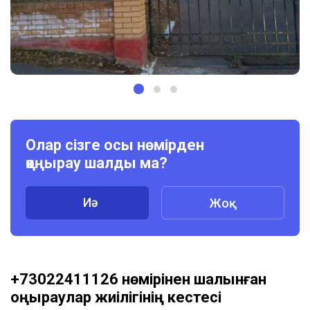
Олар сізге осы нөмірден
қоңырау шалды ма?
Иә
Жоқ
+73022411126 нөмірінен шалынған
қоңыраулар жиілігінің кестесі