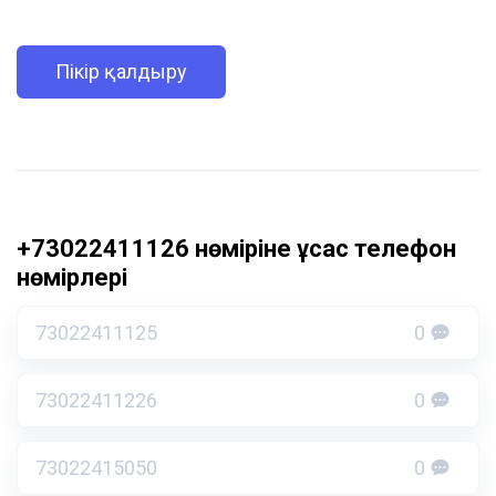
Пікір қалдыру
+73022411126 нөміріне ұқсас телефон
нөмірлері
73022411125
0
73022411226
0
73022415050
0