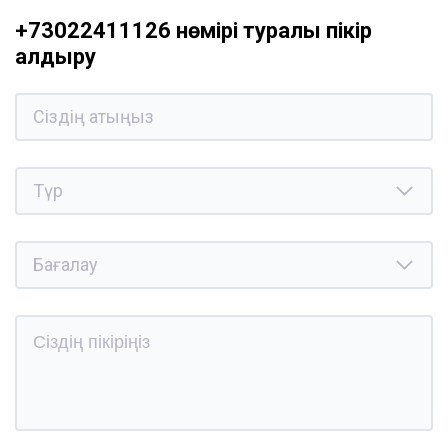
+73022411126 нөмірі туралы пікір
қалдыру