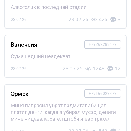
Алкоголик в последней стадии
23.07.26
426
3
23.07.26
Валенсия
+79262283179
Сумашедший неадекват
23.07.26
1248
12
23.07.26
Эрмек
+79166023478
Миня папрасил убрат падмитат абищал
платит денги. кагда я убирал мусар, дениги
мине нидавала, хател штоби я ево трахал