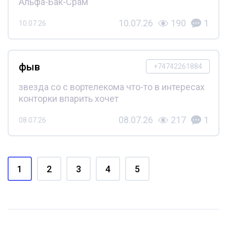
Альфа-Бак-Срам
10.07.26
190
1
10.07.26
фыв
+74742261884
звезда со с вортелекома что-то в интересах
конторки впарить хочет
08.07.26
217
1
08.07.26
1
2
3
4
5