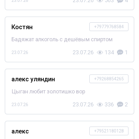
23.07.26
563
4
23.07.26
Костян
+79779768584
Бадяжат алкоголь с дешёвым спиртом
23.07.26
134
1
23.07.26
алекс уляндин
+79268854265
Цыган любит золотишко вор
23.07.26
336
2
23.07.26
алекс
+79521180128