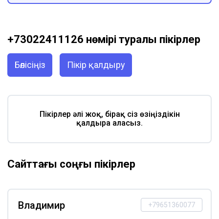
+73022411126 нөмірі туралы пікірлер
Бөлісіңіз
Пікір қалдыру
Пікірлер әлі жоқ, бірақ сіз өзіңіздікін
қалдыра аласыз.
Сайттағы соңғы пікірлер
Владимир
+79651360077