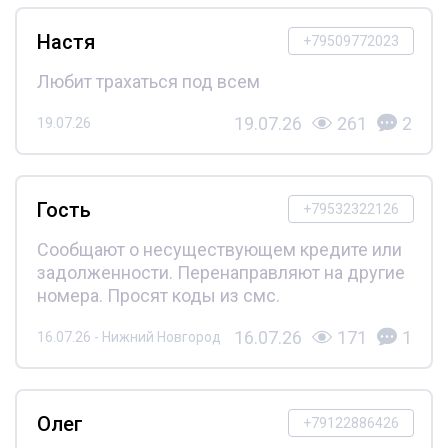
Настя
+79509772023
Любит трахаться под всем
19.07.26
261
2
19.07.26
Гость
+79532322126
Сообщают о несуществующем кредите или
задолженности. Перенаправляют на другие
номера. Просят коды из смс.
16.07.26
171
1
16.07.26 - Нижний Новгород
Олег
+79122886426