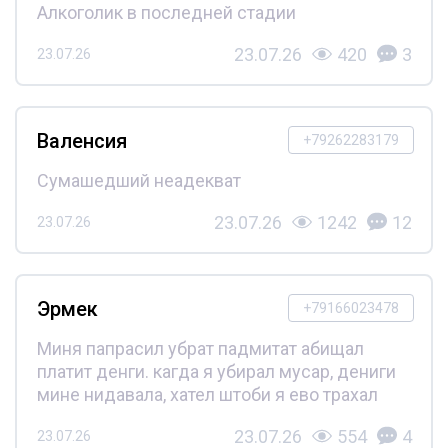
Алкоголик в последней стадии
23.07.26
420
3
23.07.26
Валенсия
+79262283179
Сумашедший неадекват
23.07.26
1242
12
23.07.26
Эрмек
+79166023478
Миня папрасил убрат падмитат абищал
платит денги. кагда я убирал мусар, дениги
мине нидавала, хател штоби я ево трахал
23.07.26
554
4
23.07.26