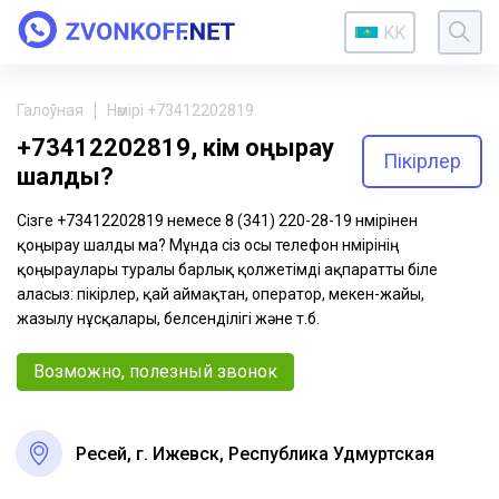
KK
Галоўная
Нөмірі +73412202819
+73412202819, кім қоңырау
Пікірлер
шалды?
Сізге +73412202819 немесе 8 (341) 220-28-19 нөмірінен
қоңырау шалды ма? Мұнда сіз осы телефон нөмірінің
қоңыраулары туралы барлық қолжетімді ақпаратты біле
аласыз: пікірлер, қай аймақтан, оператор, мекен-жайы,
жазылу нұсқалары, белсенділігі және т.б.
Возможно, полезный звонок
Ресей, г. Ижевск, Республика Удмуртская