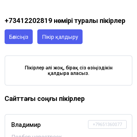
+73412202819 нөмірі туралы пікірлер
Бөлісіңіз
Пікір қалдыру
Пікірлер әлі жоқ, бірақ сіз өзіңіздікін
қалдыра аласыз.
Сайттағы соңғы пікірлер
Владимир
+79651360077
Подбор новостроек