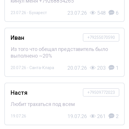
кинул меня +79268854265
23.07.26
548
6
23.07.26 - Бухарест
Иван
+79255070590
Из того что обещал представитель было
выполнено ~20%
20.07.26
203
1
20.07.26 - Санта-Клара
Настя
+79509772023
Любит трахаться под всем
19.07.26
261
2
19.07.26