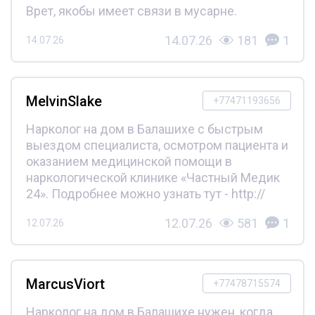
Врет, якобы имеет связи в мусарне.
14.07.26
181
1
14.07.26
MelvinSlake
+77471193656
Нарколог на дом в Балашихе с быстрым
выездом специалиста, осмотром пациента и
оказанием медицинской помощи в
наркологической клинике «Частный Медик
24». Подробнее можно узнать тут - http://
12.07.26
581
1
12.07.26
MarcusViort
+77478715574
Нарколог на дом в Балашихе нужен, когда