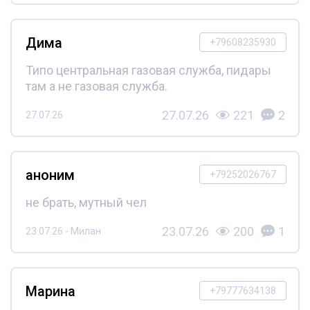
Дима
+79608235930
Типо центральная газовая служба, пидары
там а не газовая служба.
27.07.26
221
2
27.07.26
аноним
+79252026767
не брать, мутный чел
23.07.26
200
1
23.07.26 - Милан
Марина
+79777634138