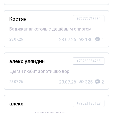
Костян
+79779768584
Бадяжат алкоголь с дешёвым спиртом
23.07.26
130
1
23.07.26
алекс уляндин
+79268854265
Цыган любит золотишко вор
23.07.26
325
2
23.07.26
алекс
+79521180128