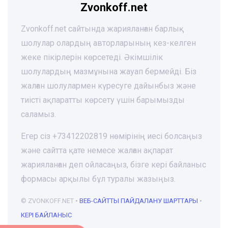
Zvonkoff.net
Zvonkoff.net сайтында жарияланған барлық
шолулар олардың авторларының кез-келген
жеке пікірлерін көрсетеді. Әкімшілік
шолулардың мазмұнына жауап бермейді. Біз
жалған шолулармен күресуге дайынбыз және
тиісті ақпаратты көрсету үшін барымызды
саламыз.
Егер сіз +73412202819 нөмірінің иесі болсаңыз
және сайтта қате немесе жалған ақпарат
жарияланған деп ойласаңыз, бізге кері байланыс
формасы арқылы бұл туралы жазыңыз.
© ZVONKOFF.NET •
ВЕБ-CАЙТТЫ ПАЙДАЛАНУ ШАРТТАРЫ
•
КЕРІ БАЙЛАНЫС