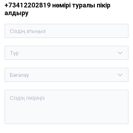
+73412202819 нөмірі туралы пікір
қалдыру