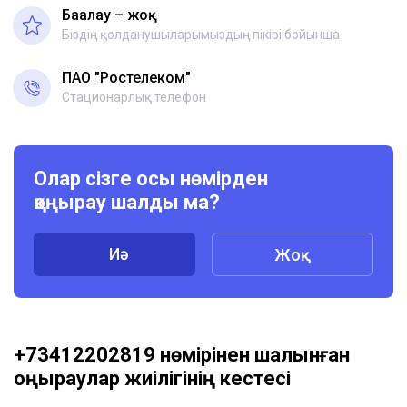
Бағалау – жоқ
Біздің қолданушыларымыздың пікірі бойынша
ПАО "Ростелеком"
Стационарлық телефон
Олар сізге осы нөмірден
қоңырау шалды ма?
Иә
Жоқ
+73412202819 нөмірінен шалынған
қоңыраулар жиілігінің кестесі