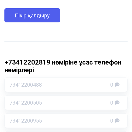
Пікір қалдыру
+73412202819 нөміріне ұқсас телефон
нөмірлері
73412200488
0
73412200505
0
73412200955
0