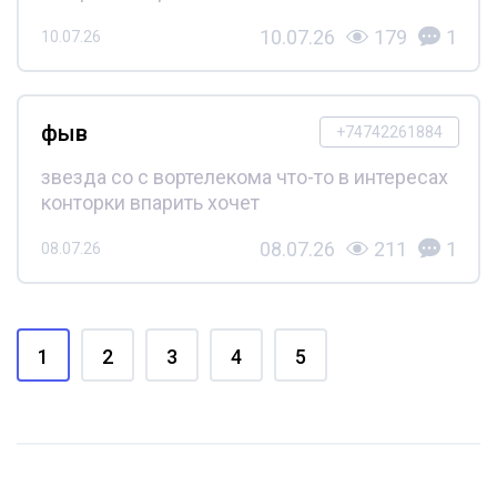
10.07.26
179
1
10.07.26
фыв
+74742261884
звезда со с вортелекома что-то в интересах
конторки впарить хочет
08.07.26
211
1
08.07.26
1
2
3
4
5