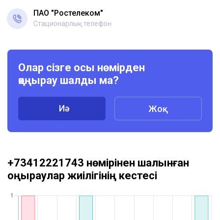
ПАО "Ростелеком"
Стационарлық телефон
Олар сізге осы нөмірден
қоңырау шалды ма?
Иә
Жоқ
+73412221743 нөмірінен шалынған
қоңыраулар жиілігінің кестесі