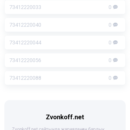
73412220033
0
73412220040
0
73412220044
0
73412220056
0
73412220088
0
Zvonkoff.net
Zvonkoff.net сайтында жарияланған барлық