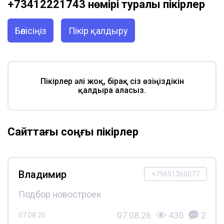
+73412221743 нөмірі туралы пікірлер
Бөлісіңіз
Пікір қалдыру
Пікірлер әлі жоқ, бірақ сіз өзіңіздікін
қалдыра аласыз.
Сайттағы соңғы пікірлер
Владимир
+79651360077
Подбор новостроек
07.08.26
430
2
07.08.26