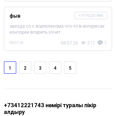
фыв
+74742261884
звезда со с вортелекома что-то в интересах
конторки впарить хочет
08.07.26
211
1
08.07.26
1
2
3
4
5
+73412221743 нөмірі туралы пікір
қалдыру