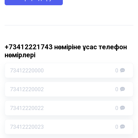
+73412221743 нөміріне ұқсас телефон
нөмірлері
73412220000
0
73412220002
0
73412220022
0
73412220023
0