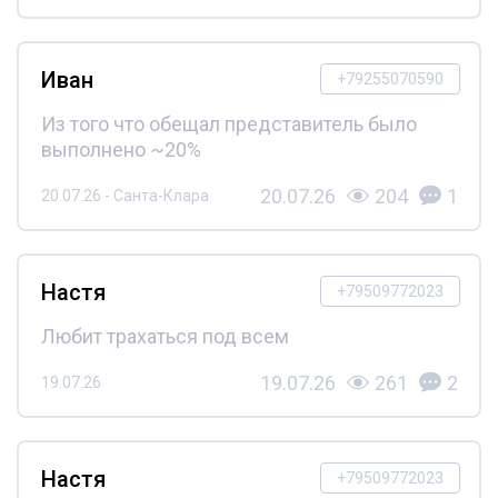
Иван
+79255070590
Из того что обещал представитель было
выполнено ~20%
20.07.26
204
1
20.07.26 - Санта-Клара
Настя
+79509772023
Любит трахаться под всем
19.07.26
261
2
19.07.26
Настя
+79509772023