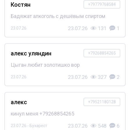
Костян
+79779768584
Бадяжат алкоголь с дешёвым спиртом
23.07.26
131
1
23.07.26
алекс уляндин
+79268854265
Цыган любит золотишко вор
23.07.26
327
2
23.07.26
алекс
+79521180128
кинул меня +79268854265
23.07.26
548
6
23.07.26 - Бухарест