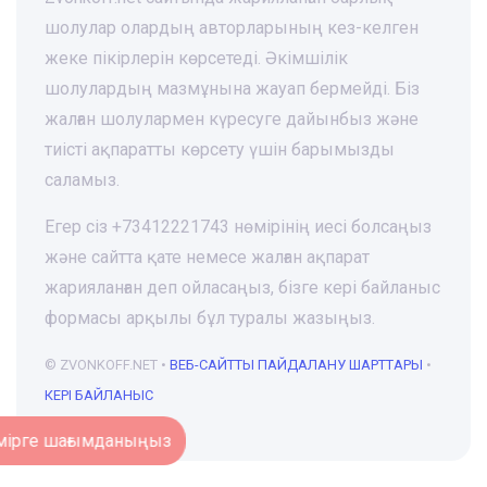
шолулар олардың авторларының кез-келген
жеке пікірлерін көрсетеді. Әкімшілік
шолулардың мазмұнына жауап бермейді. Біз
жалған шолулармен күресуге дайынбыз және
тиісті ақпаратты көрсету үшін барымызды
саламыз.
Егер сіз +73412221743 нөмірінің иесі болсаңыз
және сайтта қате немесе жалған ақпарат
жарияланған деп ойласаңыз, бізге кері байланыс
формасы арқылы бұл туралы жазыңыз.
© ZVONKOFF.NET •
ВЕБ-CАЙТТЫ ПАЙДАЛАНУ ШАРТТАРЫ
•
КЕРІ БАЙЛАНЫС
Нөмірге шағымданыңыз