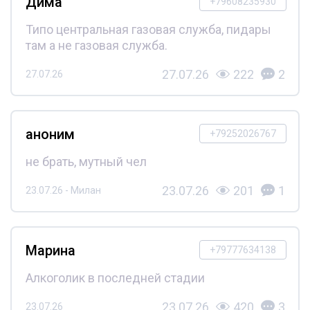
Дима
+79608235930
Типо центральная газовая служба, пидары
там а не газовая служба.
27.07.26
222
2
27.07.26
аноним
+79252026767
не брать, мутный чел
23.07.26
201
1
23.07.26 - Милан
Марина
+79777634138
Алкоголик в последней стадии
23.07.26
420
3
23.07.26