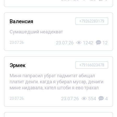
Валенсия
+79262283179
Сумашедший неадекват
23.07.26
1242
12
23.07.26
Эрмек
+79166023478
Миня папрасил убрат падмитат абищал
платит денги. кагда я убирал мусар, дениги
мине нидавала, хател штоби я ево трахал
23.07.26
554
4
23.07.26