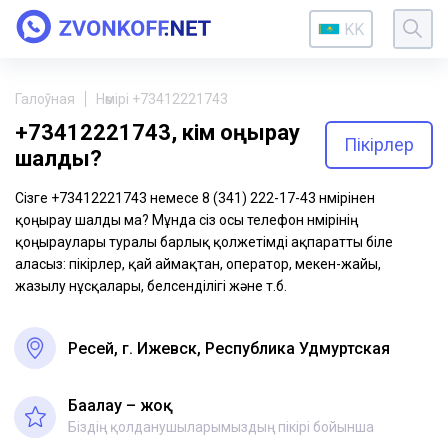
KK
Галоўная
Нөмірі +73412221743
+73412221743, кім қоңырау
Пікірлер
шалды?
Сізге +73412221743 немесе 8 (341) 222-17-43 нөмірінен
қоңырау шалды ма? Мұнда сіз осы телефон нөмірінің
қоңыраулары туралы барлық қолжетімді ақпаратты біле
аласыз: пікірлер, қай аймақтан, оператор, мекен-жайы,
жазылу нұсқалары, белсенділігі және т.б.
Ресей, г. Ижевск, Республика Удмуртская
Бағалау – жоқ
Біздің қолданушыларымыздың пікірі бойынша