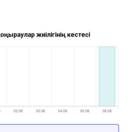
оңыраулар жиілігінің кестесі