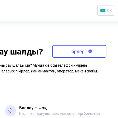
KK
рау шалды?
Пікірлер
қоңырау шалды ма? Мұнда сіз осы телефон нөмірінің
аласыз: пікірлер, қай аймақтан, оператор, мекен-жайы,
Бағалау – жоқ
Біздің қолданушыларымыздың пікірі бойынша