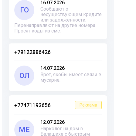
16.07.2026
ГО
Сообщают о
несуществующем кредите
или задолженности.
Перенаправляют на другие номера.
Просят коды из смс.
+79122886426
14.07.2026
ОЛ
Врет, якобы имеет связи в
мусарне.
+77471193656
Реклама
12.07.2026
ME
Нарколог на дом в
Балашихе с быстрым