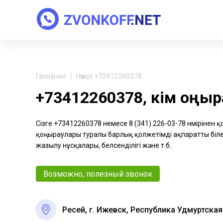
Галоўная
Нөмірі +73412260378
+73412260378, кім қоңы
Сізге +73412260378 немесе 8 (341) 226-03-78 нөмірінен 
қоңыраулары туралы барлық қолжетімді ақпаратты біле 
жазылу нұсқалары, белсенділігі және т.б.
Возможно, полезный звонок
Ресей, г. Ижевск, Республика Удмуртская