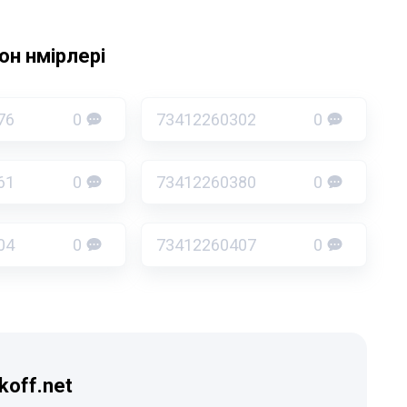
н нөмірлері
76
0
73412260302
0
61
0
73412260380
0
04
0
73412260407
0
koff.net