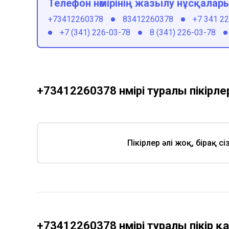
Телефон нөмірінің жазылу нұсқалар
+73412260378
83412260378
+7 341 2
+7 (341) 226-03-78
8 (341) 226-03-78
+73412260378 нөмірі туралы пікірле
Пікірлер әлі жоқ, бірақ с
+73412260378 нөмірі туралы пікір 