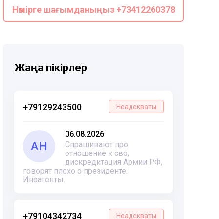
Нөмірге шағымданыңыз +73412260378
Жаңа пікірлер
+79129243500
Неадекваты
06.08.2026
АН
Спрашивают про
отношение к сво,
дискредитация Армии РФ,
говорят плохо о президенте.
Иноагенты.
+79104342734
Неадекваты