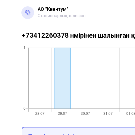
АО "Квантум"
Стационарлық телефон
+73412260378 нөмірінен шалынған қ