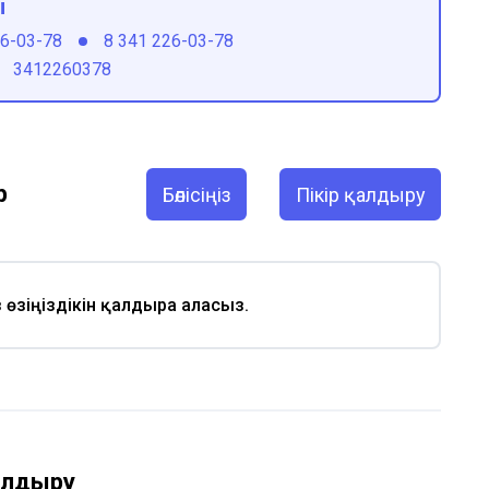
ы
26-03-78
8 341 226-03-78
3412260378
р
Бөлісіңіз
Пікір қалдыру
із өзіңіздікін қалдыра аласыз.
қалдыру