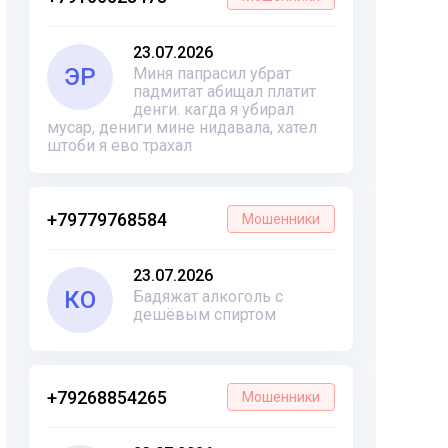
23.07.2026
ЭР
Миня папрасил убрат
падмитат абищал платит
денги. кагда я убирал
мусар, дениги мине нидавала, хател
штоби я ево трахал
+79779768584
Мошенники
23.07.2026
КО
Бадяжат алкоголь с
дешёвым спиртом
+79268854265
Мошенники