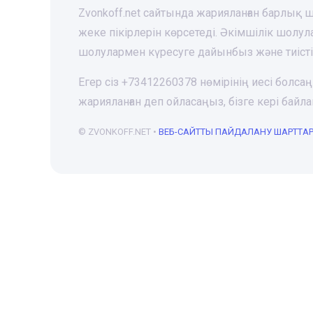
Zvonkoff.net сайтында жарияланған барлық
жеке пікірлерін көрсетеді. Әкімшілік шолу
шолулармен күресуге дайынбыз және тиіст
Егер сіз +73412260378 нөмірінің иесі болса
жарияланған деп ойласаңыз, бізге кері ба
© ZVONKOFF.NET •
ВЕБ-CАЙТТЫ ПАЙДАЛАНУ ШАРТТА