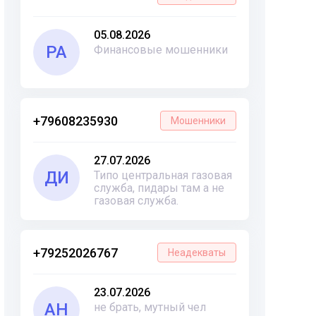
05.08.2026
РА
Финансовые мошенники
+79608235930
Мошенники
27.07.2026
ДИ
Типо центральная газовая
служба, пидары там а не
газовая служба.
+79252026767
Неадекваты
23.07.2026
АН
не брать, мутный чел