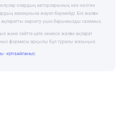
 шолулар олардың авторларының кез-келген
лардың мазмұнына жауап бермейді. Біз жалған
і ақпаратты көрсету үшін барымызды саламыз.
ңыз және сайтта қате немесе жалған ақпарат
йланыс формасы арқылы бұл туралы жазыңыз.
РЫ
•
КЕРІ БАЙЛАНЫС