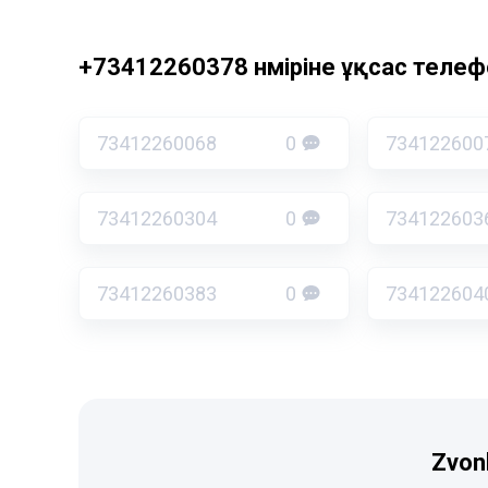
+73412260378 нөміріне ұқсас телефо
73412260068
0
734122600
73412260304
0
734122603
73412260383
0
734122604
Zvon