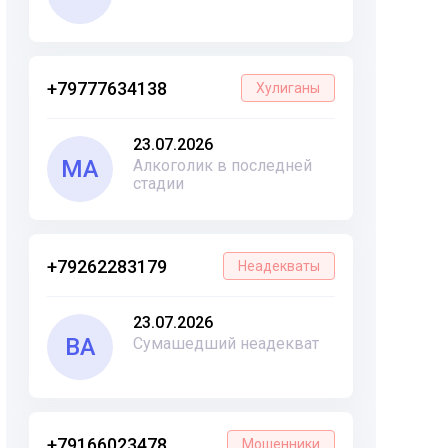
+79777634138
Хулиганы
23.07.2026
МА
Алкоголик в последней
стадии
+79262283179
Неадекваты
23.07.2026
ВА
Сумашедший неадекват
+79166023478
Мошенники