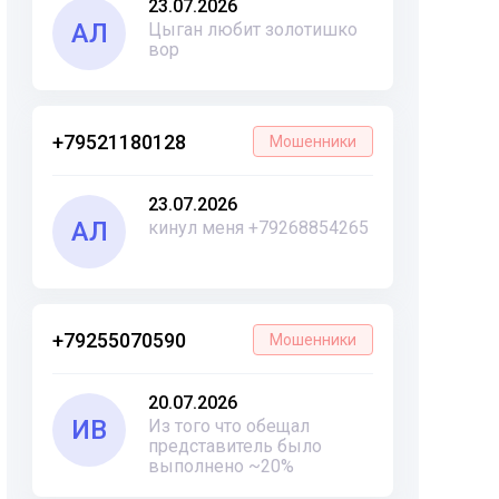
23.07.2026
АЛ
Цыган любит золотишко
вор
+79521180128
Мошенники
23.07.2026
АЛ
кинул меня +79268854265
+79255070590
Мошенники
20.07.2026
ИВ
Из того что обещал
представитель было
выполнено ~20%