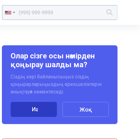
Олар сізге осы нөмірден
қоңырау шалды ма?
Сіздің кері байланысыңыз сіздің
қоңырауларыңыздың ерекшеліктерін
анықтауға көмектеседі.
Иә
Жоқ