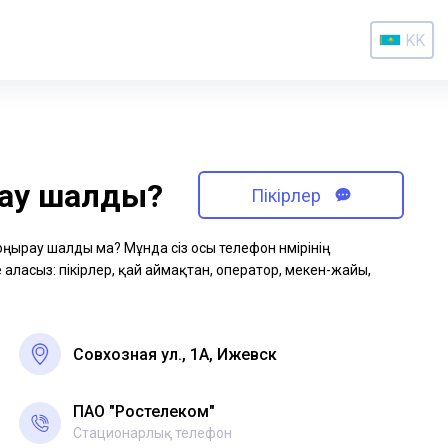
KK
рау шалды?
Пікірлер
қоңырау шалды ма? Мұнда сіз осы телефон нөмірінің
аласыз: пікірлер, қай аймақтан, оператор, мекен-жайы,
Совхозная ул., 1А, Ижевск
ПАО "Ростелеком"
Стационарлық телефон