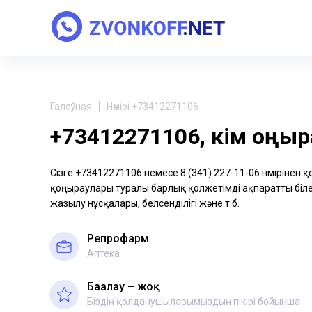
Галоўная
Нөмірі +73412271106
+73412271106, кім қоңы
Сізге +73412271106 немесе 8 (341) 227-11-06 нөмірінен 
қоңыраулары туралы барлық қолжетімді ақпаратты біле 
жазылу нұсқалары, белсенділігі және т.б.
Репрофарм
Аптека
Бағалау – жоқ
Біздің қолданушыларымыздың пікірі бойынша