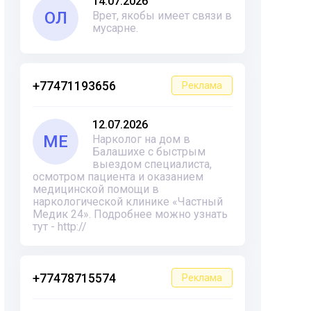
14.07.2026
ОЛ
Врет, якобы имеет связи в
мусарне.
+77471193656
Реклама
12.07.2026
ME
Нарколог на дом в
Балашихе с быстрым
выездом специалиста,
осмотром пациента и оказанием
медицинской помощи в
наркологической клинике «Частный
Медик 24». Подробнее можно узнать
тут - http://
+77478715574
Реклама