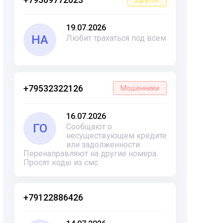
19.07.2026
НА
Любит трахаться под всем
+79532322126
Мошенники
16.07.2026
ГО
Сообщают о
несуществующем кредите
или задолженности.
Перенаправляют на другие номера.
Просят коды из смс.
+79122886426