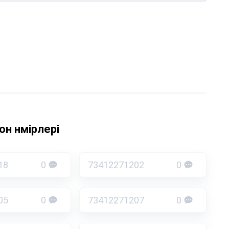
н нөмірлері
18
0
73412271202
0
05
0
73412271207
0