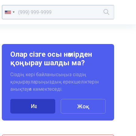
Олар сізге осы нөмірден
қоңырау шалды ма?
Сіздің кері байланысыңыз сіздің
қоңырауларыңыздың ерекшеліктерін
анықтауға көмектеседі.
Иә
Жоқ