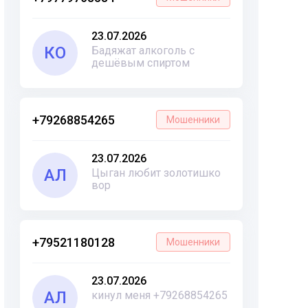
23.07.2026
КО
Бадяжат алкоголь с
дешёвым спиртом
+79268854265
Мошенники
23.07.2026
АЛ
Цыган любит золотишко
вор
+79521180128
Мошенники
23.07.2026
АЛ
кинул меня +79268854265