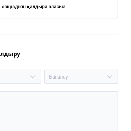
із өзіңіздікін қалдыра аласыз.
қалдыру