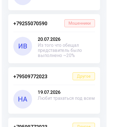
+79255070590
Мошенники
20.07.2026
ИВ
Из того что обещал
представитель было
выполнено ~20%
+79509772023
Другое
19.07.2026
НА
Любит трахаться под всем
+79509772023
Другое