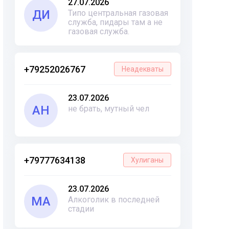
27.07.2026
ДИ
Типо центральная газовая
служба, пидары там а не
газовая служба.
+79252026767
Неадекваты
23.07.2026
АН
не брать, мутный чел
+79777634138
Хулиганы
23.07.2026
МА
Алкоголик в последней
стадии