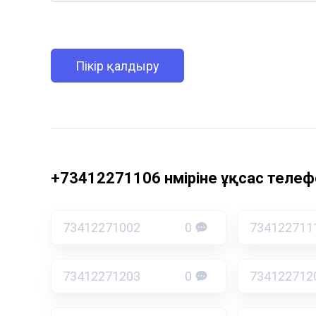
Пікір қалдыру
+73412271106 нөміріне ұқсас телефо
73412271002
0
734122711
73412271203
0
734122712