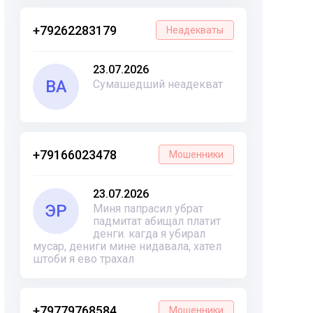
+79262283179
Неадекваты
23.07.2026
ВА
Сумашедший неадекват
+79166023478
Мошенники
23.07.2026
ЭР
Миня папрасил убрат
падмитат абищал платит
денги. кагда я убирал
мусар, дениги мине нидавала, хател
штоби я ево трахал
+79779768584
Мошенники