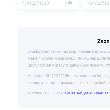
73412271210
0
734122712
Zvon
Zvonkoff.net сайтында жарияланған барлық
жеке пікірлерін көрсетеді. Әкімшілік шолу
шолулармен күресуге дайынбыз және тиіст
Егер сіз +73412271106 нөмірінің иесі болса
жарияланған деп ойласаңыз, бізге кері ба
© ZVONKOFF.NET •
ВЕБ-CАЙТТЫ ПАЙДАЛАНУ ШАРТТА