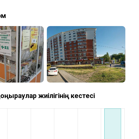
рм
оңыраулар жиілігінің кестесі