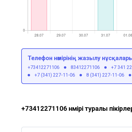
Телефон нөмірінің жазылу нұсқалар
+73412271106
83412271106
+7 341 2
+7 (341) 227-11-06
8 (341) 227-11-06
+73412271106 нөмірі туралы пікірле