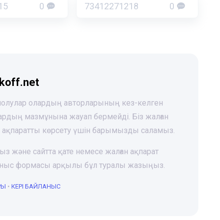
15
0
73412271218
0
koff.net
 шолулар олардың авторларының кез-келген
лардың мазмұнына жауап бермейді. Біз жалған
і ақпаратты көрсету үшін барымызды саламыз.
ңыз және сайтта қате немесе жалған ақпарат
йланыс формасы арқылы бұл туралы жазыңыз.
РЫ
•
КЕРІ БАЙЛАНЫС