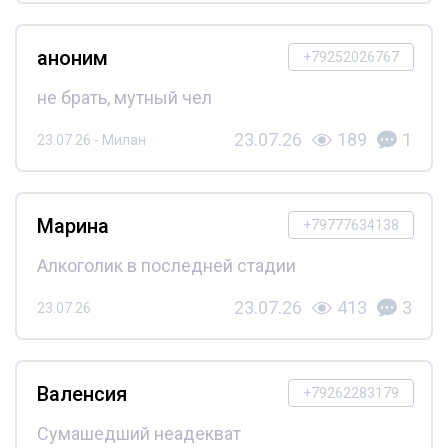
аноним
+79252026767
не брать, мутный чел
23.07.26
189
1
23.07.26 - Милан
Марина
+79777634138
Алкоголик в последней стадии
23.07.26
413
3
23.07.26
Валенсия
+79262283179
Сумашедший неадекват