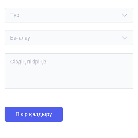
Пікір қалдыру