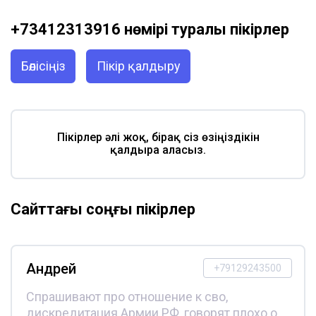
+73412313916 нөмірі туралы пікірлер
Бөлісіңіз
Пікір қалдыру
Пікірлер әлі жоқ, бірақ сіз өзіңіздікін
қалдыра аласыз.
Сайттағы соңғы пікірлер
Андрей
+79129243500
Спрашивают про отношение к сво,
дискредитация Армии РФ, говорят плохо о