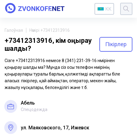
KK
Галоўная
Нөмірі +73412313916
+73412313916, кім қоңырау
Пікірлер
шалды?
Сізге +73412313916 немесе 8 (341) 231-39-16 нөмірінен
қоңырау шалды ма? Мұнда сіз осы телефон нөмірінің
қоңыраулары туралы барлық қолжетімді ақпаратты біле
аласыз: пікірлер, қай аймақтан, оператор, мекен-жайы,
жазылу нұсқалары, белсенділігі және т.б.
Абель
Спецодежда
ул. Маяковского, 17, Ижевск