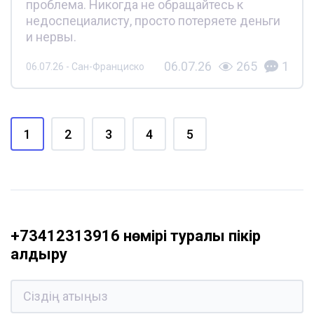
проблема. Никогда не обращайтесь к
недоспециалисту, просто потеряете деньги
и нервы.
06.07.26
265
1
06.07.26 - Сан-Франциско
1
2
3
4
5
+73412313916 нөмірі туралы пікір
қалдыру