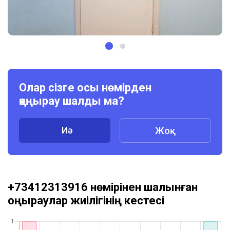
Олар сізге осы нөмірден
қоңырау шалды ма?
Иә
Жоқ
+73412313916 нөмірінен шалынған
қоңыраулар жиілігінің кестесі