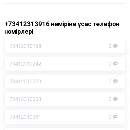
+73412313916 нөміріне ұқсас телефон
нөмірлері
73412310168
0
73412310242
0
73412310270
0
73412310303
0
73412310351
0