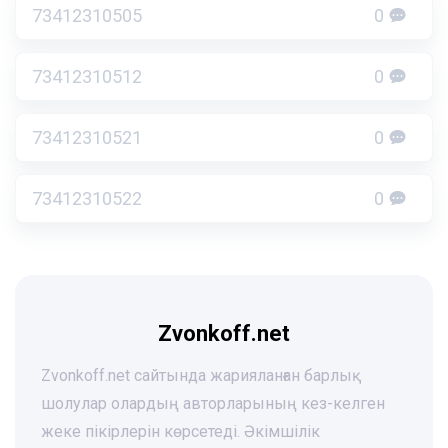
73412310505
0
73412310512
0
73412310521
0
73412310522
0
Zvonkoff.net
Zvonkoff.net сайтында жарияланған барлық
шолулар олардың авторларының кез-келген
жеке пікірлерін көрсетеді. Әкімшілік