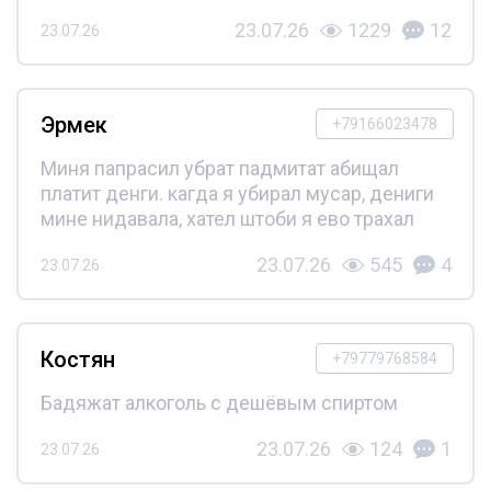
23.07.26
1229
12
23.07.26
Эрмек
+79166023478
Миня папрасил убрат падмитат абищал
платит денги. кагда я убирал мусар, дениги
мине нидавала, хател штоби я ево трахал
23.07.26
545
4
23.07.26
Костян
+79779768584
Бадяжат алкоголь с дешёвым спиртом
23.07.26
124
1
23.07.26