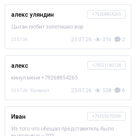
алекс уляндин
+79268854265
Цыган любит золотишко вор
23.07.26
316
2
23.07.26
алекс
+79521180128
кинул меня +79268854265
23.07.26
538
6
23.07.26 - Бухарест
Иван
+79255070590
Из того что обещал представитель было
выполнено ~20%