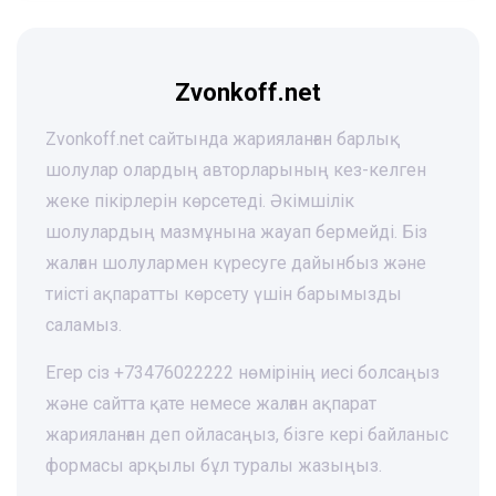
Zvonkoff.net
Zvonkoff.net сайтында жарияланған барлық
шолулар олардың авторларының кез-келген
жеке пікірлерін көрсетеді. Әкімшілік
шолулардың мазмұнына жауап бермейді. Біз
жалған шолулармен күресуге дайынбыз және
тиісті ақпаратты көрсету үшін барымызды
саламыз.
Егер сіз +73476022222 нөмірінің иесі болсаңыз
және сайтта қате немесе жалған ақпарат
жарияланған деп ойласаңыз, бізге кері байланыс
формасы арқылы бұл туралы жазыңыз.