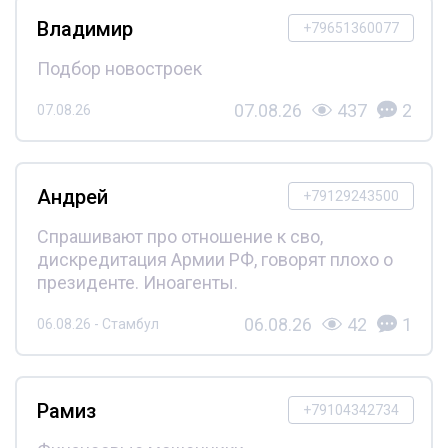
Владимир
+79651360077
Подбор новостроек
07.08.26
437
2
07.08.26
Андрей
+79129243500
Спрашивают про отношение к сво,
дискредитация Армии РФ, говорят плохо о
президенте. Иноагенты.
06.08.26
42
1
06.08.26 - Стамбул
Рамиз
+79104342734