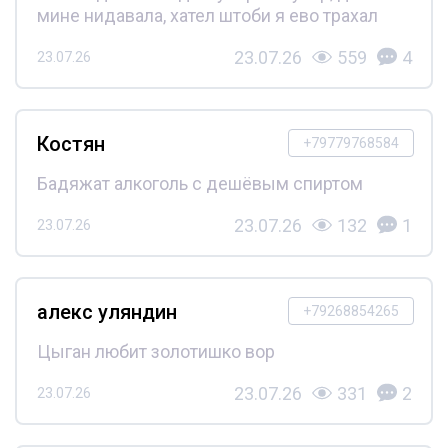
мине нидавала, хател штоби я ево трахал
23.07.26
559
4
23.07.26
Костян
+79779768584
Бадяжат алкоголь с дешёвым спиртом
23.07.26
132
1
23.07.26
алекс уляндин
+79268854265
Цыган любит золотишко вор
23.07.26
331
2
23.07.26