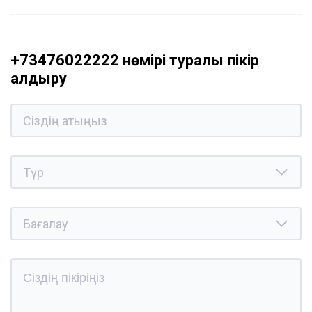
+73476022222 нөмірі туралы пікір
қалдыру