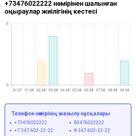
+73476022222 нөмірінен шалынған
қоңыраулар жиілігінің кестесі
Телефон нөмірінің жазылу нұсқалары
+73476022222
83476022222
+7 347 602-22-22
8 347 602-22-22