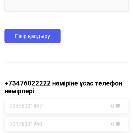
Пікір қалдыру
+73476022222 нөміріне ұқсас телефон
нөмірлері
73476021867
0
73476021960
0