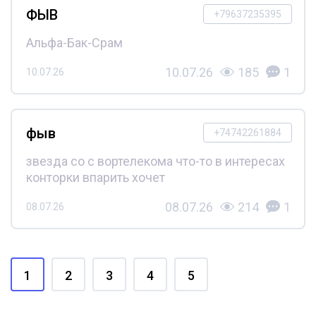
ФЫВ
+79637235395
Альфа-Бак-Срам
10.07.26
185
1
10.07.26
фыв
+74742261884
звезда со с вортелекома что-то в интересах
конторки впарить хочет
08.07.26
214
1
08.07.26
1
2
3
4
5