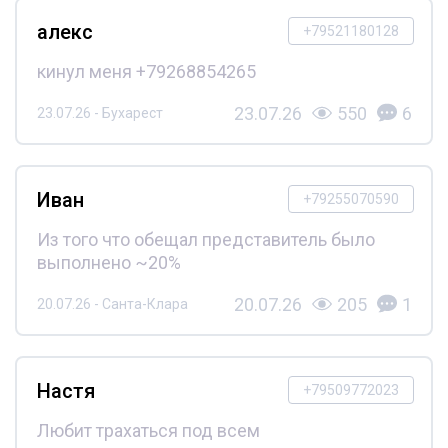
алекс
+79521180128
кинул меня +79268854265
23.07.26
550
6
23.07.26 - Бухарест
Иван
+79255070590
Из того что обещал представитель было
выполнено ~20%
20.07.26
205
1
20.07.26 - Санта-Клара
Настя
+79509772023
Любит трахаться под всем