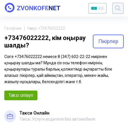
KK
Галоўная
Нөмірі +73476022222
+73476022222, кім қоңырау
Пікірлер
шалды?
Сізге +73476022222 немесе 8 (347) 602-22-22 нөмірінен
қоңырау шалды ма? Мұнда сіз осы телефон нөмірінің
қоңыраулары туралы барлық қолжетімді ақпаратты біле
аласыз: пікірлер, қай аймақтан, оператор, мекен-жайы,
жазылу нұсқалары, белсенділігі және т.б.
Taksi onlayn
Такси Онлайн
Такси, Услуги водителя без автомобиля