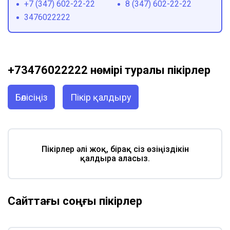
+7 (347) 602-22-22
8 (347) 602-22-22
3476022222
+73476022222 нөмірі туралы пікірлер
Бөлісіңіз
Пікір қалдыру
Пікірлер әлі жоқ, бірақ сіз өзіңіздікін
қалдыра аласыз.
Сайттағы соңғы пікірлер