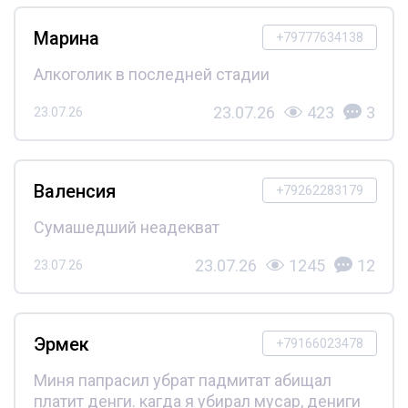
Марина
+79777634138
Алкоголик в последней стадии
23.07.26
423
3
23.07.26
Валенсия
+79262283179
Сумашедший неадекват
23.07.26
1245
12
23.07.26
Эрмек
+79166023478
Миня папрасил убрат падмитат абищал
платит денги. кагда я убирал мусар, дениги