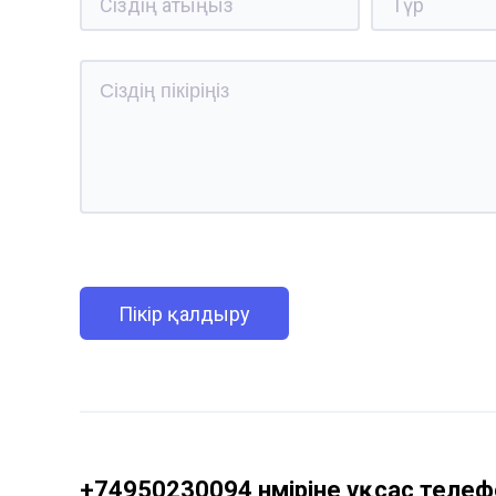
Пікір қалдыру
+74950230094 нөміріне ұқсас телефо