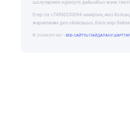
шолулармен күресуге дайынбыз және тиіст
Егер сіз +74950230094 нөмірінің иесі болса
жарияланған деп ойласаңыз, бізге кері ба
© ZVONKOFF.NET •
ВЕБ-CАЙТТЫ ПАЙДАЛАНУ ШАРТТА