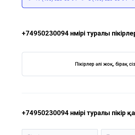
+74950230094 нөмірі туралы пікірле
Пікірлер әлі жоқ, бірақ с
+74950230094 нөмірі туралы пікір 