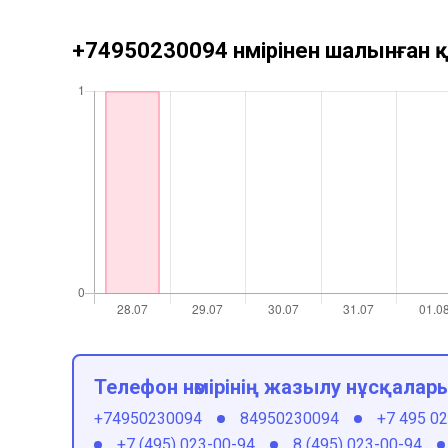
+74950230094 нөмірінен шалынған қ
Телефон нөмірінің жазылу нұсқалар
+74950230094
84950230094
+7 495 0
+7 (495) 023-00-94
8 (495) 023-00-94