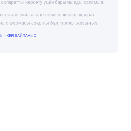
і ақпаратты көрсету үшін барымызды саламыз.
ңыз және сайтта қате немесе жалған ақпарат
йланыс формасы арқылы бұл туралы жазыңыз.
РЫ
•
КЕРІ БАЙЛАНЫС