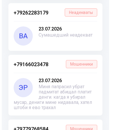
+79262283179
Неадекваты
23.07.2026
ВА
Сумашедший неадекват
+79166023478
Мошенники
23.07.2026
ЭР
Миня папрасил убрат
падмитат абищал платит
денги. кагда я убирал
мусар, дениги мине нидавала, хател
штоби я ево трахал
+79779768584
Мошенники