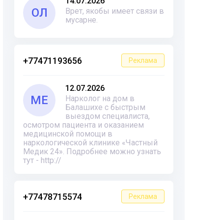
14.07.2026
ОЛ
Врет, якобы имеет связи в
мусарне.
+77471193656
Реклама
12.07.2026
ME
Нарколог на дом в
Балашихе с быстрым
выездом специалиста,
осмотром пациента и оказанием
медицинской помощи в
наркологической клинике «Частный
Медик 24». Подробнее можно узнать
тут - http://
+77478715574
Реклама