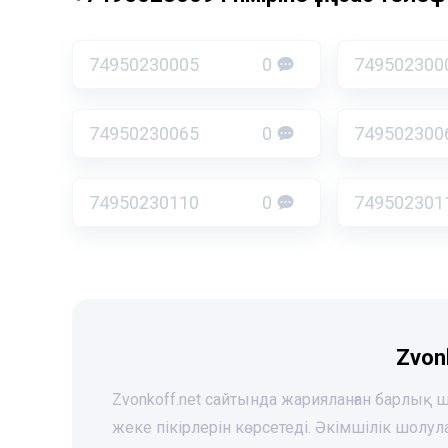
74950230005
0
749502300
74950230065
0
749502300
74950230110
0
749502301
Zvon
Zvonkoff.net сайтында жарияланған барлық
жеке пікірлерін көрсетеді. Әкімшілік шолу