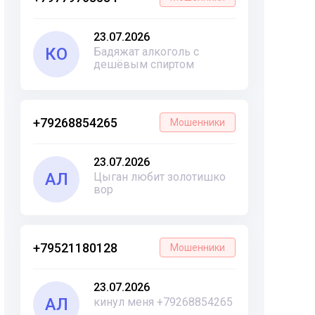
23.07.2026
КО
Бадяжат алкоголь с
дешёвым спиртом
+79268854265
Мошенники
23.07.2026
АЛ
Цыган любит золотишко
вор
+79521180128
Мошенники
23.07.2026
АЛ
кинул меня +79268854265