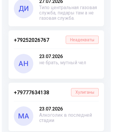
27.07.2026
ДИ
Типо центральная газовая
служба, пидары там а не
газовая служба.
+79252026767
Неадекваты
23.07.2026
АН
не брать, мутный чел
+79777634138
Хулиганы
23.07.2026
МА
Алкоголик в последней
стадии