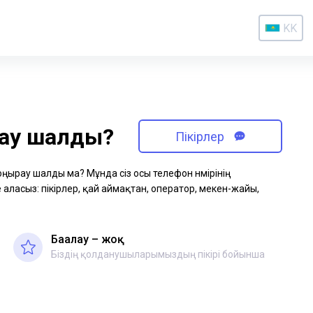
KK
рау шалды?
Пікірлер
қоңырау шалды ма? Мұнда сіз осы телефон нөмірінің
аласыз: пікірлер, қай аймақтан, оператор, мекен-жайы,
Бағалау – жоқ
Біздің қолданушыларымыздың пікірі бойынша