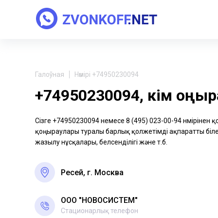
Галоўная
Нөмірі +74950230094
+74950230094, кім қоңы
Сізге +74950230094 немесе 8 (495) 023-00-94 нөмірінен 
қоңыраулары туралы барлық қолжетімді ақпаратты біле 
жазылу нұсқалары, белсенділігі және т.б.
Ресей, г. Москва
ООО "НОВОСИСТЕМ"
Стационарлық телефон