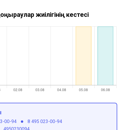
оңыраулар жиілігінің кестесі
ы
23-00-94
8 495 023-00-94
4950230094