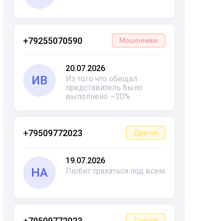
+79255070590
Мошенники
20.07.2026
ИВ
Из того что обещал
представитель было
выполнено ~20%
+79509772023
Другое
19.07.2026
НА
Любит трахаться под всем
+79509772023
Другое