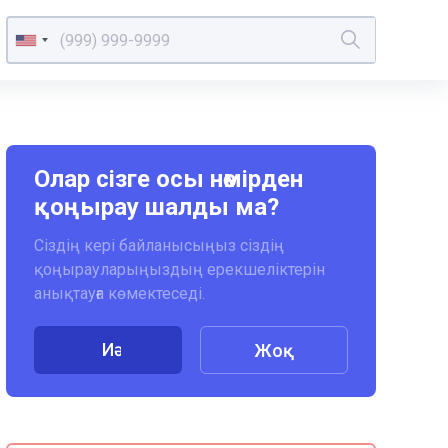
Олар сізге осы нөмірден
қоңырау шалды ма?
Сіздің кері байланысыңыз сіздің
қоңырауларыңыздың ерекшеліктерін
анықтауға көмектеседі.
Иә
Жоқ