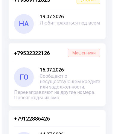
19.07.2026
НА
Любит трахаться под всем
+79532322126
Мошенники
16.07.2026
ГО
Сообщают о
несуществующем кредите
или задолженности.
Перенаправляют на другие номера.
Просят коды из смс.
+79122886426