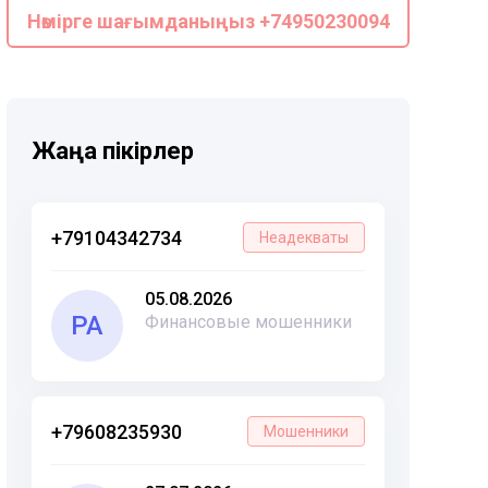
Нөмірге шағымданыңыз +74950230094
Жаңа пікірлер
+79104342734
Неадекваты
05.08.2026
РА
Финансовые мошенники
+79608235930
Мошенники