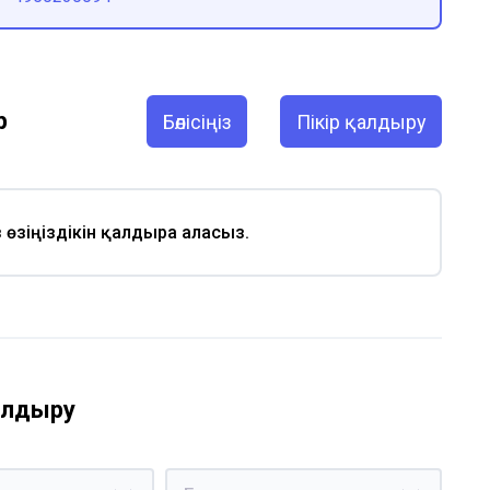
р
Бөлісіңіз
Пікір қалдыру
із өзіңіздікін қалдыра аласыз.
қалдыру