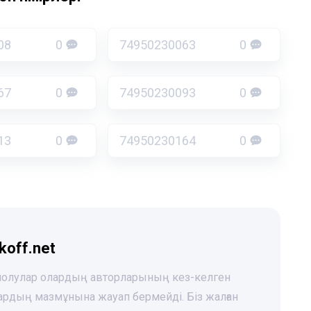
08
0
74950230063
0
67
0
74950230093
0
13
0
74950230164
0
koff.net
 шолулар олардың авторларының кез-келген
лардың мазмұнына жауап бермейді. Біз жалған