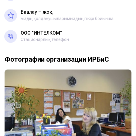
Бағалау – жоқ
Біздің қолданушыларымыздың пікірі бойынша
ООО "ИНТЕЛКОМ"
Стационарлық телефон
Фотографии организации ИРБиС