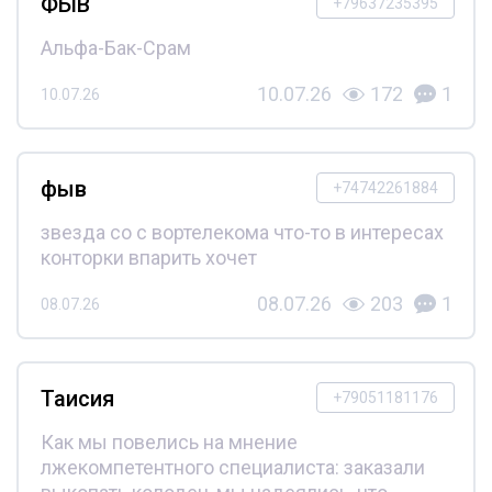
ФЫВ
+79637235395
Альфа-Бак-Срам
10.07.26
172
1
10.07.26
фыв
+74742261884
звезда со с вортелекома что-то в интересах
конторки впарить хочет
08.07.26
203
1
08.07.26
Таисия
+79051181176
Как мы повелись на мнение
лжекомпетентного специалиста: заказали