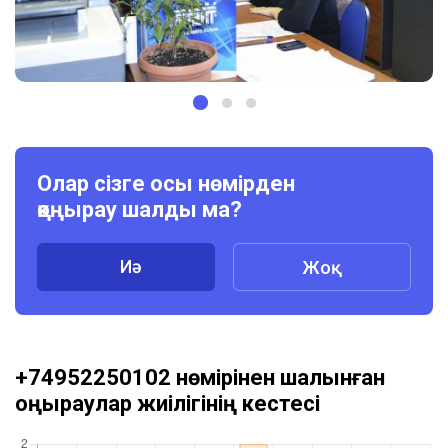
Олар сізге осы нөмірден
қоңырау шалды ма?
Иә
Жоқ
+74952250102 нөмірінен шалынған
қоңыраулар жиілігінің кестесі