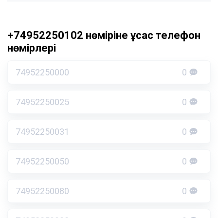
+74952250102 нөміріне ұқсас телефон
нөмірлері
74952250000
0
74952250025
0
74952250031
0
74952250050
0
74952250080
0