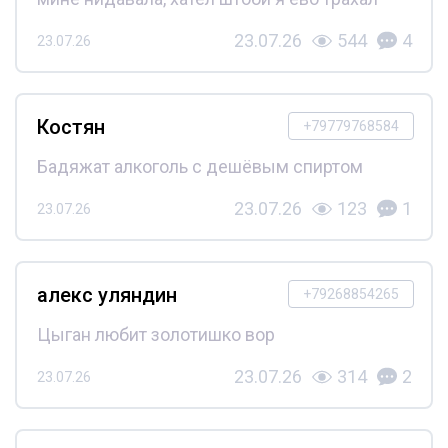
23.07.26
544
4
23.07.26
Костян
+79779768584
Бадяжат алкоголь с дешёвым спиртом
23.07.26
123
1
23.07.26
алекс уляндин
+79268854265
Цыган любит золотишко вор
23.07.26
314
2
23.07.26