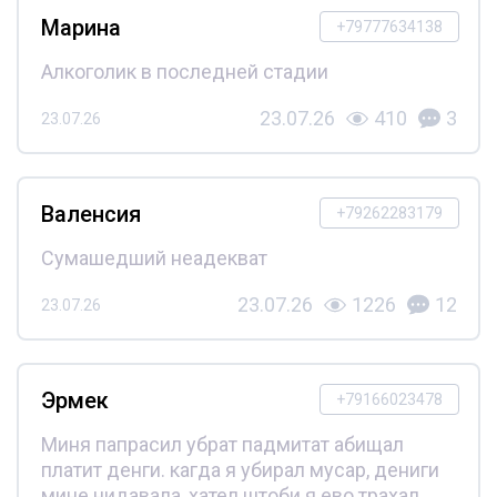
Марина
+79777634138
Алкоголик в последней стадии
23.07.26
410
3
23.07.26
Валенсия
+79262283179
Сумашедший неадекват
23.07.26
1226
12
23.07.26
Эрмек
+79166023478
Миня папрасил убрат падмитат абищал
платит денги. кагда я убирал мусар, дениги
мине нидавала, хател штоби я ево трахал