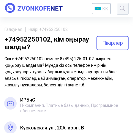
KK
Галоўная
Нөмірі +74952250102
+74952250102, кім қоңырау
Пікірлер
шалды?
Сізге +74952250102 немесе 8 (495) 225-01-02 нөмірінен
қоңырау шалды ма? Мұнда сіз осы телефон нөмірінің
қоңыраулары туралы барлық қолжетімді ақпаратты біле
аласыз: пікірлер, қай аймақтан, оператор, мекен-жайы,
жазылу нұсқалары, белсенділігі және т.б.
ИРБиС
IT-компания, Платные базы данных, Программное
обеспечение
Кусковская ул., 20А, корп. В