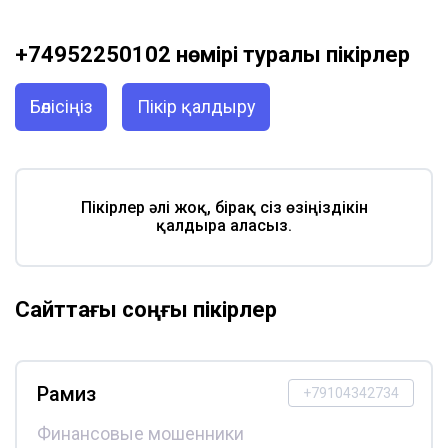
+74952250102 нөмірі туралы пікірлер
Бөлісіңіз
Пікір қалдыру
Пікірлер әлі жоқ, бірақ сіз өзіңіздікін
қалдыра аласыз.
Сайттағы соңғы пікірлер
Рамиз
+79104342734
Финансовые мошенники