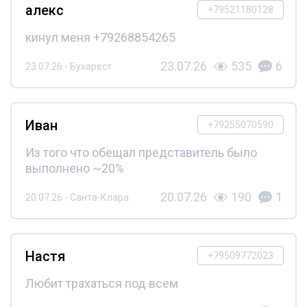
алекс
+79521180128
кинул меня +79268854265
23.07.26
535
6
23.07.26 - Бухарест
Иван
+79255070590
Из того что обещал представитель было
выполнено ~20%
20.07.26
190
1
20.07.26 - Санта-Клара
Настя
+79509772023
Любит трахаться под всем