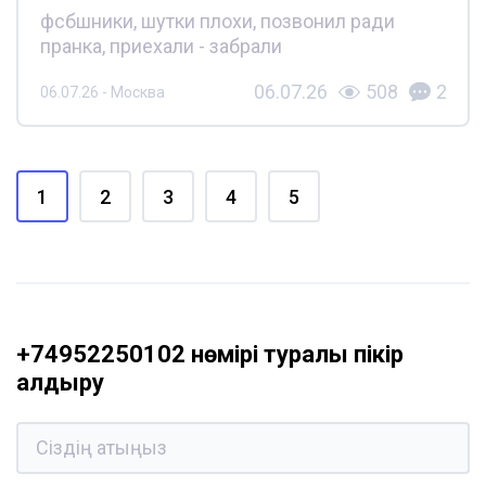
фсбшники, шутки плохи, позвонил ради
пранка, приехали - забрали
06.07.26
508
2
06.07.26 - Москва
1
2
3
4
5
+74952250102 нөмірі туралы пікір
қалдыру