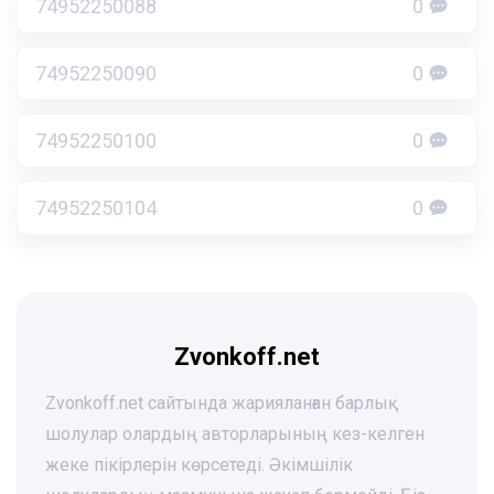
74952250088
0
74952250090
0
74952250100
0
74952250104
0
Zvonkoff.net
Zvonkoff.net сайтында жарияланған барлық
шолулар олардың авторларының кез-келген
жеке пікірлерін көрсетеді. Әкімшілік