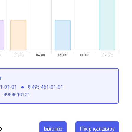
ы
61-01-01
8 495 461-01-01
4954610101
р
Бөлісіңіз
Пікір қалдыру