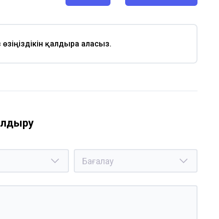
із өзіңіздікін қалдыра аласыз.
қалдыру