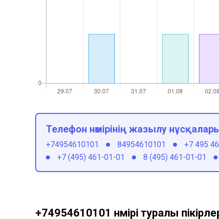
Телефон нөмірінің жазылу нұсқалар
+74954610101
84954610101
+7 495 4
+7 (495) 461-01-01
8 (495) 461-01-01
+74954610101 нөмірі туралы пікірле