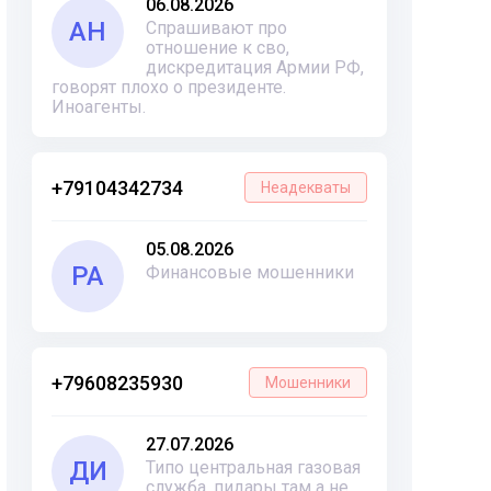
06.08.2026
АН
Спрашивают про
отношение к сво,
дискредитация Армии РФ,
говорят плохо о президенте.
Иноагенты.
+79104342734
Неадекваты
05.08.2026
РА
Финансовые мошенники
+79608235930
Мошенники
27.07.2026
ДИ
Типо центральная газовая
служба, пидары там а не