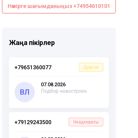
Нөмірге шағымданыңыз +74954610101
Жаңа пікірлер
+79651360077
Другое
07.08.2026
ВЛ
Подбор новостроек
+79129243500
Неадекваты