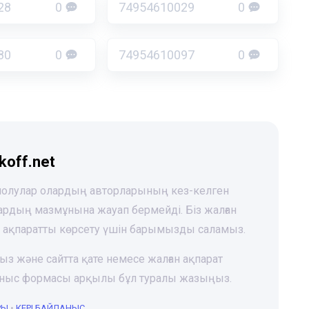
28
0
74954610029
0
80
0
74954610097
0
koff.net
 шолулар олардың авторларының кез-келген
лардың мазмұнына жауап бермейді. Біз жалған
і ақпаратты көрсету үшін барымызды саламыз.
ңыз және сайтта қате немесе жалған ақпарат
йланыс формасы арқылы бұл туралы жазыңыз.
РЫ
•
КЕРІ БАЙЛАНЫС