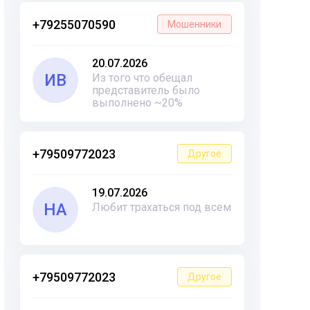
+79255070590
Мошенники
20.07.2026
ИВ
Из того что обещал
представитель было
выполнено ~20%
+79509772023
Другое
19.07.2026
НА
Любит трахаться под всем
+79509772023
Другое