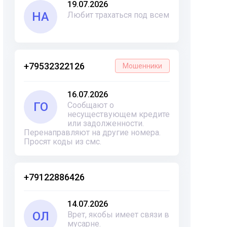
19.07.2026
НА
Любит трахаться под всем
+79532322126
Мошенники
16.07.2026
ГО
Сообщают о
несуществующем кредите
или задолженности.
Перенаправляют на другие номера.
Просят коды из смс.
+79122886426
14.07.2026
ОЛ
Врет, якобы имеет связи в
мусарне.