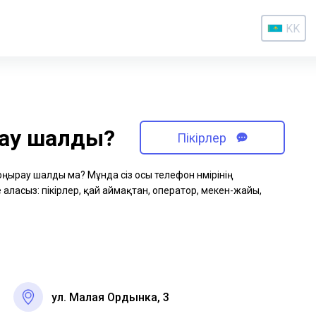
KK
рау шалды?
Пікірлер
қоңырау шалды ма? Мұнда сіз осы телефон нөмірінің
аласыз: пікірлер, қай аймақтан, оператор, мекен-жайы,
ул. Малая Ордынка, 3