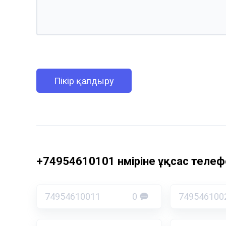
Пікір қалдыру
+74954610101 нөміріне ұқсас телефо
74954610011
0
749546100