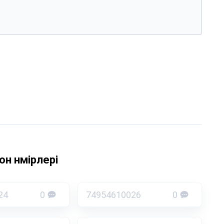
н нөмірлері
24
0
74954610026
0