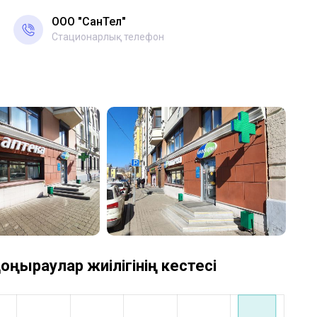
ООО "СанТел"
Стационарлық телефон
оңыраулар жиілігінің кестесі