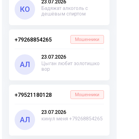
23.07.2026
КО
Бадяжат алкоголь с
дешёвым спиртом
+79268854265
Мошенники
23.07.2026
АЛ
Цыган любит золотишко
вор
+79521180128
Мошенники
23.07.2026
АЛ
кинул меня +79268854265