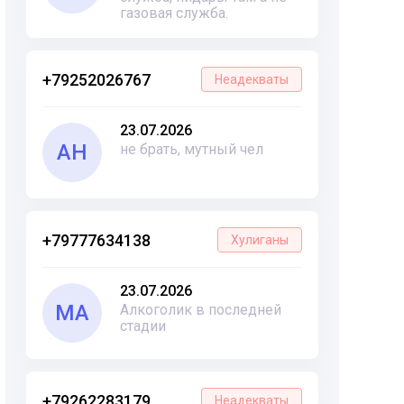
газовая служба.
+79252026767
Неадекваты
23.07.2026
АН
не брать, мутный чел
+79777634138
Хулиганы
23.07.2026
МА
Алкоголик в последней
стадии
+79262283179
Неадекваты