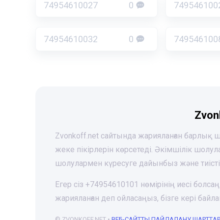
74954610027
0
749546100
74954610032
0
749546100
Zvon
Zvonkoff.net сайтында жарияланған барлық
жеке пікірлерін көрсетеді. Әкімшілік шолу
шолулармен күресуге дайынбыз және тиіст
Егер сіз +74954610101 нөмірінің иесі болса
жарияланған деп ойласаңыз, бізге кері ба
© ZVONKOFF.NET •
ВЕБ-CАЙТТЫ ПАЙДАЛАНУ ШАРТТА