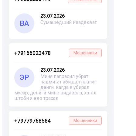
23.07.2026
ВА
Сумашедший неадекват
+79166023478
Мошенники
23.07.2026
ЭР
Миня папрасил убрат
падмитат абищал платит
денги. кагда я убирал
мусар, дениги мине нидавала, хател
штоби я ево трахал
+79779768584
Мошенники