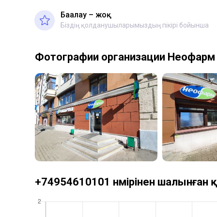
Бағалау – жоқ
Біздің қолданушыларымыздың пікірі бойынша
Фотографии организации Неофарм
+74954610101 нөмірінен шалынған қ