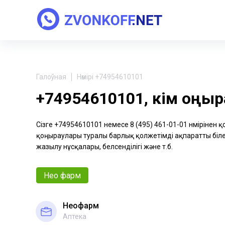
Галоўная
Нөмірі +74954610101
+74954610101, кім қоңы
Сізге +74954610101 немесе 8 (495) 461-01-01 нөмірінен 
қоңыраулары туралы барлық қолжетімді ақпаратты біле 
жазылу нұсқалары, белсенділігі және т.б.
Нео фарм
Неофарм
Аптека