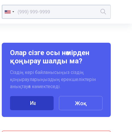
Олар сізге осы нөмірден
қоңырау шалды ма?
Сіздің кері байланысыңыз сіздің
қоңырауларыңыздың ерекшеліктерін
анықтауға көмектеседі.
Иә
Жоқ