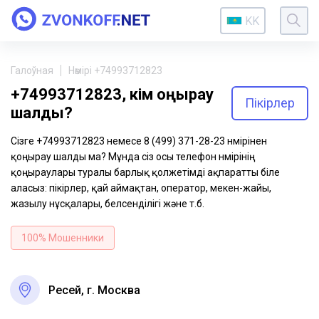
KK
Галоўная
Нөмірі +74993712823
+74993712823, кім қоңырау
Пікірлер
шалды?
Сізге +74993712823 немесе 8 (499) 371-28-23 нөмірінен
қоңырау шалды ма? Мұнда сіз осы телефон нөмірінің
қоңыраулары туралы барлық қолжетімді ақпаратты біле
аласыз: пікірлер, қай аймақтан, оператор, мекен-жайы,
жазылу нұсқалары, белсенділігі және т.б.
100% Мошенники
Ресей, г. Москва