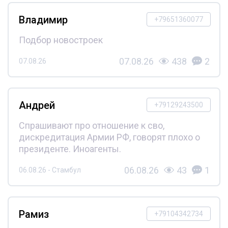
Владимир
+79651360077
Подбор новостроек
07.08.26
438
2
07.08.26
Андрей
+79129243500
Спрашивают про отношение к сво,
дискредитация Армии РФ, говорят плохо о
президенте. Иноагенты.
06.08.26
43
1
06.08.26 - Стамбул
Рамиз
+79104342734