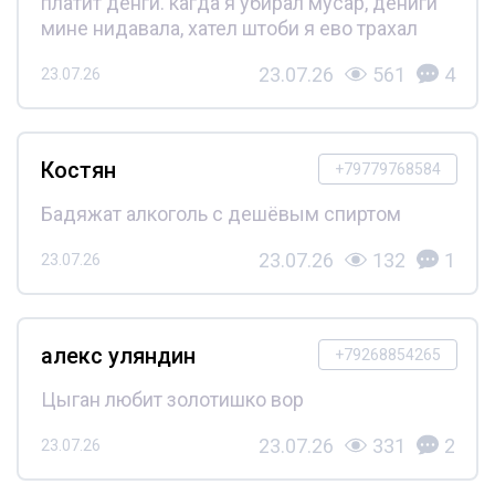
платит денги. кагда я убирал мусар, дениги
мине нидавала, хател штоби я ево трахал
23.07.26
561
4
23.07.26
Костян
+79779768584
Бадяжат алкоголь с дешёвым спиртом
23.07.26
132
1
23.07.26
алекс уляндин
+79268854265
Цыган любит золотишко вор
23.07.26
331
2
23.07.26