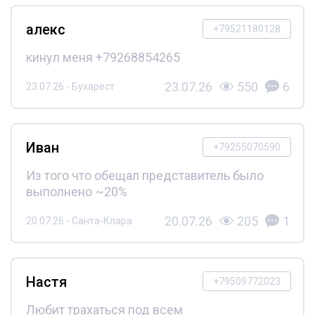
алекс
+79521180128
кинул меня +79268854265
23.07.26
550
6
23.07.26 - Бухарест
Иван
+79255070590
Из того что обещал представитель было
выполнено ~20%
20.07.26
205
1
20.07.26 - Санта-Клара
Настя
+79509772023
Любит трахаться под всем