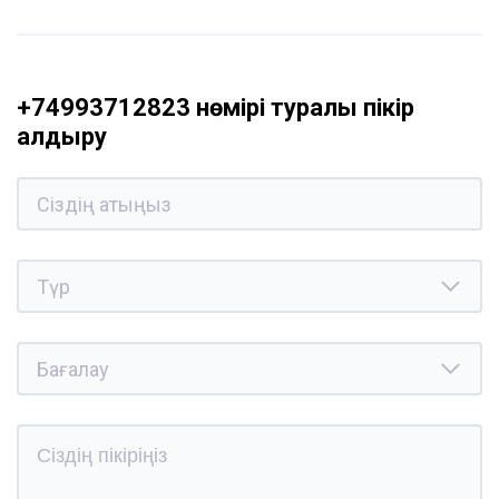
+74993712823 нөмірі туралы пікір
қалдыру