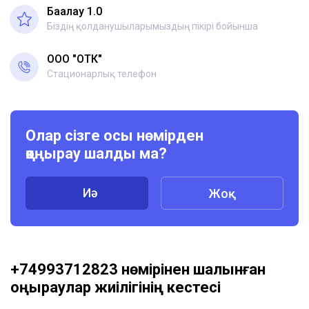
Бағалау 1.0
Біздің қолданушыларымыздың пікірі бойынша
ООО "ОТК"
Стационарлық телефон
Олар сізге осы нөмірден
қоңырау шалды ма?
Иә
Жоқ
+74993712823 нөмірінен шалынған
қоңыраулар жиілігінің кестесі