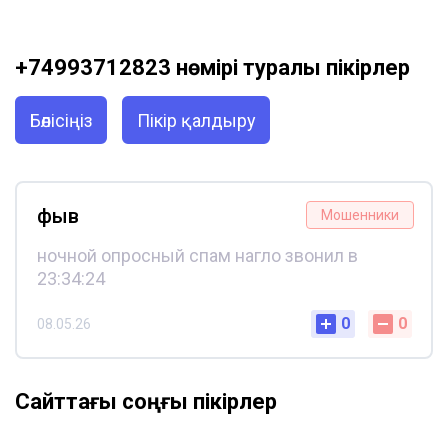
+74993712823 нөмірі туралы пікірлер
Бөлісіңіз
Пікір қалдыру
фыв
Мошенники
ночной опросный спам нагло звонил в
23:34:24
0
0
08.05.26
Сайттағы соңғы пікірлер