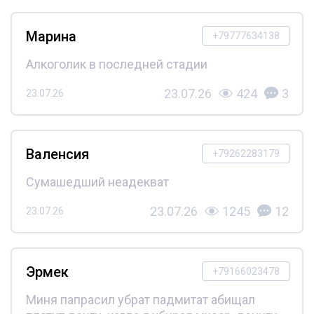
Марина
+79777634138
Алкоголик в последней стадии
23.07.26
424
3
23.07.26
Валенсия
+79262283179
Сумашедший неадекват
23.07.26
1245
12
23.07.26
Эрмек
+79166023478
Миня папрасил убрат падмитат абищал