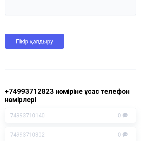
Пікір қалдыру
+74993712823 нөміріне ұқсас телефон
нөмірлері
74993710140
0
74993710302
0