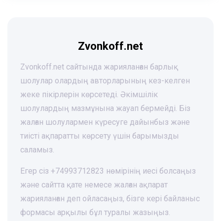
Zvonkoff.net
Zvonkoff.net сайтында жарияланған барлық
шолулар олардың авторларының кез-келген
жеке пікірлерін көрсетеді. Әкімшілік
шолулардың мазмұнына жауап бермейді. Біз
жалған шолулармен күресуге дайынбыз және
тиісті ақпаратты көрсету үшін барымызды
саламыз.
Егер сіз +74993712823 нөмірінің иесі болсаңыз
және сайтта қате немесе жалған ақпарат
жарияланған деп ойласаңыз, бізге кері байланыс
формасы арқылы бұл туралы жазыңыз.