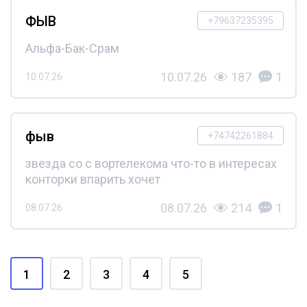
ФЫВ
+79637235395
Альфа-Бак-Срам
10.07.26
187
1
10.07.26
фыв
+74742261884
звезда со с вортелекома что-то в интересах
конторки впарить хочет
08.07.26
214
1
08.07.26
1
2
3
4
5