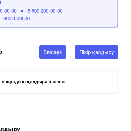
ы
00-00-00
8 800 200-00-00
8002000000
р
Бөлісіңіз
Пікір қалдыру
із өзіңіздікін қалдыра аласыз.
қалдыру