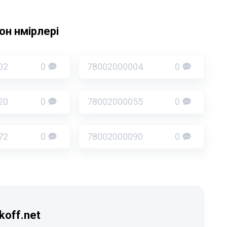
н нөмірлері
02
0
78002000004
0
20
0
78002000055
0
72
0
78002000090
0
koff.net