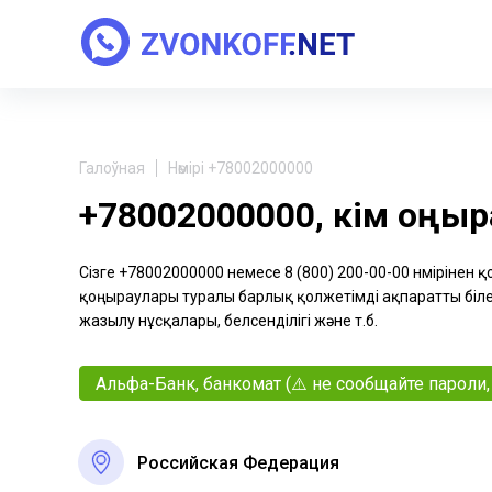
Галоўная
Нөмірі +78002000000
+78002000000, кім қоңы
Сізге +78002000000 немесе 8 (800) 200-00-00 нөмірінен 
қоңыраулары туралы барлық қолжетімді ақпаратты біле 
жазылу нұсқалары, белсенділігі және т.б.
Альфа-Банк, банкомат (⚠️ не сообщайте парол
Российская Федерация