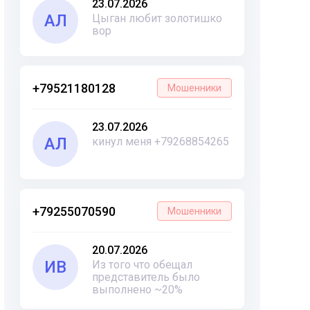
23.07.2026
АЛ
Цыган любит золотишко
вор
+79521180128
Мошенники
23.07.2026
АЛ
кинул меня +79268854265
+79255070590
Мошенники
20.07.2026
ИВ
Из того что обещал
представитель было
выполнено ~20%