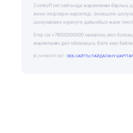
Zvonkoff.net сайтында жарияланған барлық
жеке пікірлерін көрсетеді. Әкімшілік шолу
шолулармен күресуге дайынбыз және тиіст
Егер сіз +78002000000 нөмірінің иесі болса
жарияланған деп ойласаңыз, бізге кері ба
© ZVONKOFF.NET •
ВЕБ-CАЙТТЫ ПАЙДАЛАНУ ШАРТТА