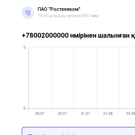
ПАО "Ростелеком"
Тегін қоңырау немесе 800 нөмір
+78002000000 нөмірінен шалынған қ