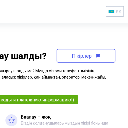
KK
рау шалды?
Пікірлер
қоңырау шалды ма? Мұнда сіз осы телефон нөмірінің
аласыз: пікірлер, қай аймақтан, оператор, мекен-жайы,
и, коды и платёжную информацию!)
Бағалау – жоқ
Біздің қолданушыларымыздың пікірі бойынша