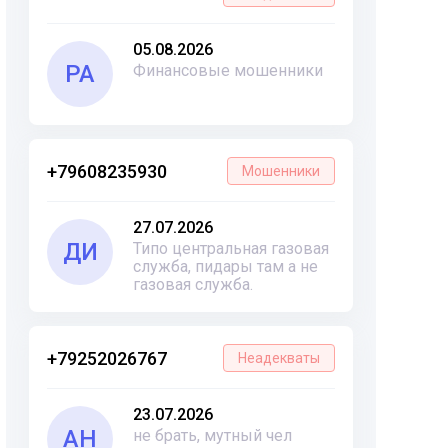
05.08.2026
РА
Финансовые мошенники
+79608235930
Мошенники
27.07.2026
ДИ
Типо центральная газовая
служба, пидары там а не
газовая служба.
+79252026767
Неадекваты
23.07.2026
АН
не брать, мутный чел