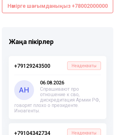
Нөмірге шағымданыңыз +78002000000
Жаңа пікірлер
+79129243500
Неадекваты
06.08.2026
АН
Спрашивают про
отношение к сво,
дискредитация Армии РФ,
говорят плохо о президенте.
Иноагенты.
+79104342734
Неадекваты