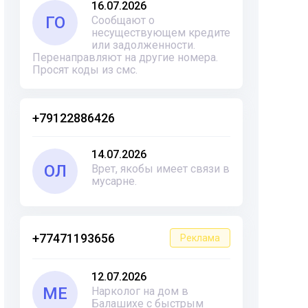
16.07.2026
ГО
Сообщают о
несуществующем кредите
или задолженности.
Перенаправляют на другие номера.
Просят коды из смс.
+79122886426
14.07.2026
ОЛ
Врет, якобы имеет связи в
мусарне.
+77471193656
Реклама
12.07.2026
ME
Нарколог на дом в
Балашихе с быстрым