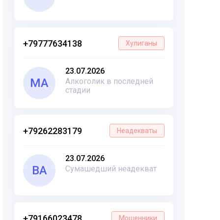
+79777634138
Хулиганы
23.07.2026
МА
Алкоголик в последней
стадии
+79262283179
Неадекваты
23.07.2026
ВА
Сумашедший неадекват
+79166023478
Мошенники