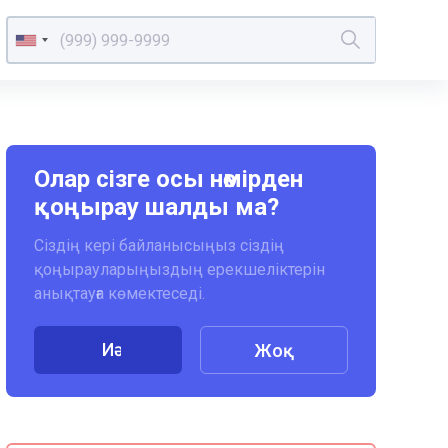
Олар сізге осы нөмірден
қоңырау шалды ма?
Сіздің кері байланысыңыз сіздің
қоңырауларыңыздың ерекшеліктерін
анықтауға көмектеседі.
Иә
Жоқ