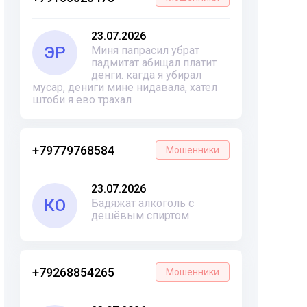
23.07.2026
ЭР
Миня папрасил убрат
падмитат абищал платит
денги. кагда я убирал
мусар, дениги мине нидавала, хател
штоби я ево трахал
+79779768584
Мошенники
23.07.2026
КО
Бадяжат алкоголь с
дешёвым спиртом
+79268854265
Мошенники