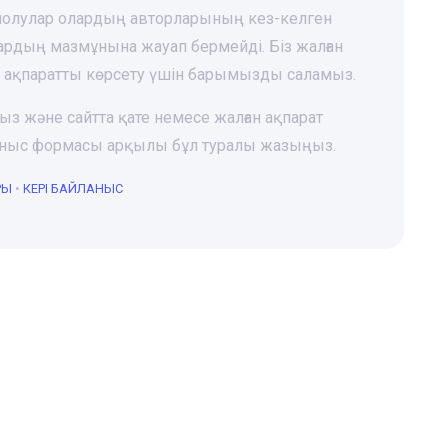
 шолулар олардың авторларының кез-келген
лардың мазмұнына жауап бермейді. Біз жалған
і ақпаратты көрсету үшін барымызды саламыз.
ңыз және сайтта қате немесе жалған ақпарат
йланыс формасы арқылы бұл туралы жазыңыз.
РЫ
•
КЕРІ БАЙЛАНЫС