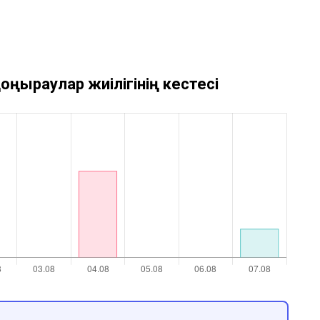
оңыраулар жиілігінің кестесі