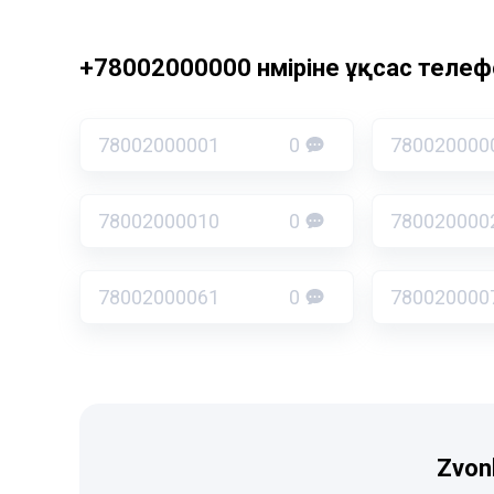
+78002000000 нөміріне ұқсас телефо
78002000001
0
780020000
78002000010
0
780020000
78002000061
0
780020000
Zvon