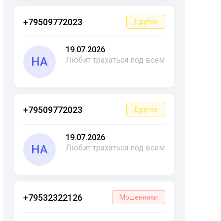
+79509772023
Другое
19.07.2026
НА
Любит трахаться под всем
+79509772023
Другое
19.07.2026
НА
Любит трахаться под всем
+79532322126
Мошенники