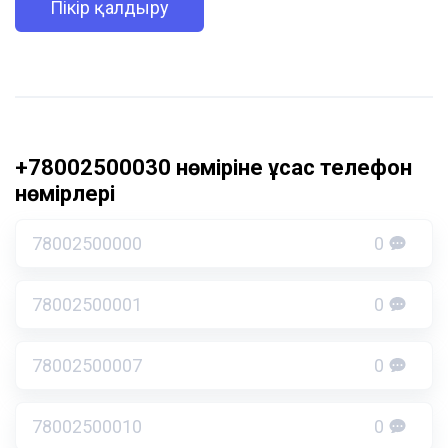
Пікір қалдыру
+78002500030 нөміріне ұқсас телефон
нөмірлері
78002500000
0
78002500001
0
78002500007
0
78002500010
0