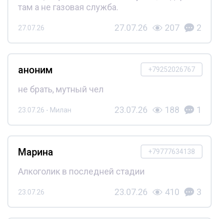
там а не газовая служба.
27.07.26
207
2
27.07.26
аноним
+79252026767
не брать, мутный чел
23.07.26
188
1
23.07.26 - Милан
Марина
+79777634138
Алкоголик в последней стадии
23.07.26
410
3
23.07.26