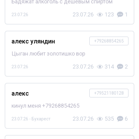
Бадяжат алкоголь с дешёвым спиртом
23.07.26
123
1
23.07.26
алекс уляндин
+79268854265
Цыган любит золотишко вор
23.07.26
314
2
23.07.26
алекс
+79521180128
кинул меня +79268854265
23.07.26
535
6
23.07.26 - Бухарест