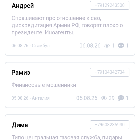
Андрей
+79129243500
Спрашивают про отношение к сво,
дискредитация Армии РФ, говорят плохо о
президенте. Иноагенты.
06.08.26
1
1
06.08.26 - Стамбул
Рамиз
+79104342734
Финансовые мошенники
05.08.26
29
1
05.08.26 - Анталия
Дима
+79608235930
Типо центральная газовая служба, пидары