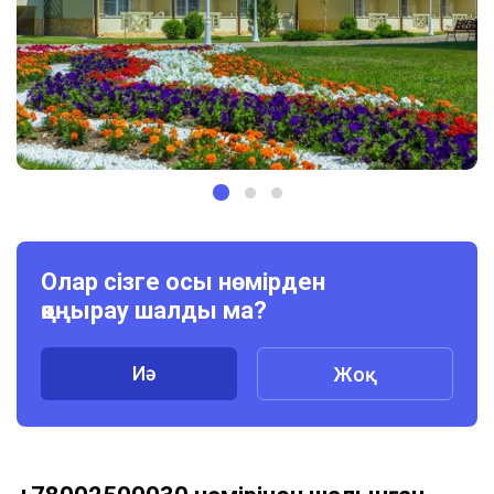
Олар сізге осы нөмірден
қоңырау шалды ма?
Иә
Жоқ