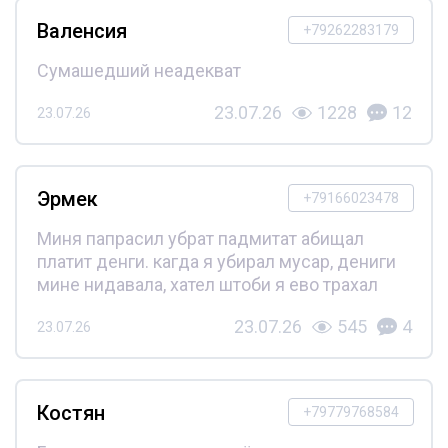
Валенсия
+79262283179
Сумашедший неадекват
23.07.26
1228
12
23.07.26
Эрмек
+79166023478
Миня папрасил убрат падмитат абищал
платит денги. кагда я убирал мусар, дениги
мине нидавала, хател штоби я ево трахал
23.07.26
545
4
23.07.26
Костян
+79779768584