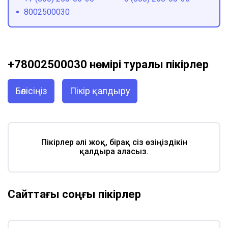
8002500030
+78002500030 нөмірі туралы пікірлер
Бөлісіңіз
Пікір қалдыру
Пікірлер әлі жоқ, бірақ сіз өзіңіздікін
қалдыра аласыз.
Сайттағы соңғы пікірлер