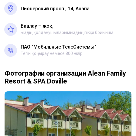
Пионерский просп., 14, Анапа
Бағалау – жоқ
Біздің қолданушыларымыздың пікірі бойынша
ПАО "Мобильные ТелеСистемы"
Тегін қоңырау немесе 800 нөмір
Фотографии организации Alean Family
Resort & SPA Doville