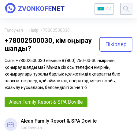
KK
Галоўная
Нөмірі +78002500030
+78002500030, кім қоңырау
Пікірлер
шалды?
Сізге +78002500030 немесе 8 (800) 250-00-30 нөмірінен
қоңырау шалды ма? Мұнда сіз осы телефон нөмірінің
қоңыраулары туралы барлық қолжетімді ақпаратты біле
аласыз: пікірлер, қай аймақтан, оператор, мекен-жайы,
жазылу нұсқалары, белсенділігі және т.б.
Alean Family Resort & SPA Doville
Alean Family Resort & SPA Doville
Гостиница