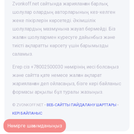
Zvonkoff.net сайтында жарияланған барлық
шолулар олардың авторларының кез-келген
жеке пікірлерін көрсетеді. Әкімшілік
шолулардың мазмұнына жауап бермейді. Біз
жалған шолулармен күресуге дайынбыз және
тиісті ақпаратты көрсету үшін барымызды
саламыз.
Егер сіз +78002500030 нөмірінің иесі болсаңыз
және сайтта қате немесе жалған ақпарат
жарияланған деп ойласаңыз, бізге кері байланыс
формасы арқылы бұл туралы жазыңыз.
© ZVONKOFF.NET •
ВЕБ-CАЙТТЫ ПАЙДАЛАНУ ШАРТТАРЫ
•
КЕРІ БАЙЛАНЫС
Нөмірге шағымданыңыз