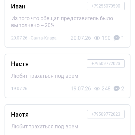
Иван
+79255070590
Из того что обещал представитель было
выполнено ~20%
20.07.26
190
1
20.07.26 - Санта-Клара
Настя
+79509772023
Любит трахаться под всем
19.07.26
248
2
19.07.26
Настя
+79509772023
Любит трахаться под всем