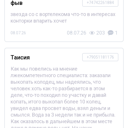
фыв
+74742261884
звезда со с вортелекома что-то в интересах
конторки впарить хочет
08.07.26
203
1
08.07.26
Таисия
+79051181176
Как мы повелись на мнение
лжекомпетентного специалиста: заказали
выкопать колодец, мы надеялись, что
человек хоть как-то разбирается в этом
деле, что-то походил по участку и давай
копать, итого выкопал более 10 колец,
увидел едва просвет воды, взял деньги и
смылся. Вода за 3 недели так и не прибыла.
Как оказалось в дальнейшем в этом месте
даже в помине воды нет. На наши