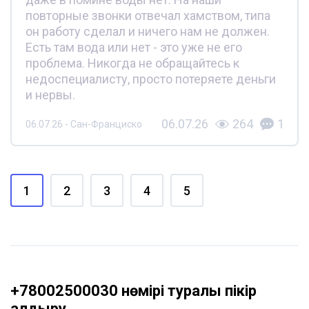
повторные звонки отвечал хамством, типа
он работу сделал и ничего нам не должен.
Есть там вода или нет - это уже не его
проблема. Никогда не обращайтесь к
недоспециалисту, просто потеряете деньги
и нервы.
06.07.26
264
1
06.07.26 - Сан-Франциско
1
2
3
4
5
+78002500030 нөмірі туралы пікір
қалдыру