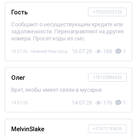
Гость
+79532322126
Сообщают о несуществующем кредите или
задолженности. Перенаправляют на другие
номера. Просят коды из смс.
16.07.26
166
1
16.07.26 - Нижний Новгород
Олег
+79122886426
Врет, якобы имеет связи в мусарне.
14.07.26
176
1
14.07.26
MelvinSlake
+77471193656