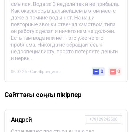
смылся. Вода за 3 недели так и не прибыла.
Как оказалось в дальнейшем в этом месте
даже в помине воды нет. На наши
повторные звонки отвечал хамством, типа
он работу сделал и ничего нам не должен.
Есть там вода или нет - это уже не его
проблема. Никогда не обращайтесь к
недоспециалисту, просто потеряете деньги
и нервы.
0
0
06.07.26 - Сан-Франциско
Сайттағы соңғы пікірлер
Андрей
+79129243500
Спрашивают про отношение к сво,