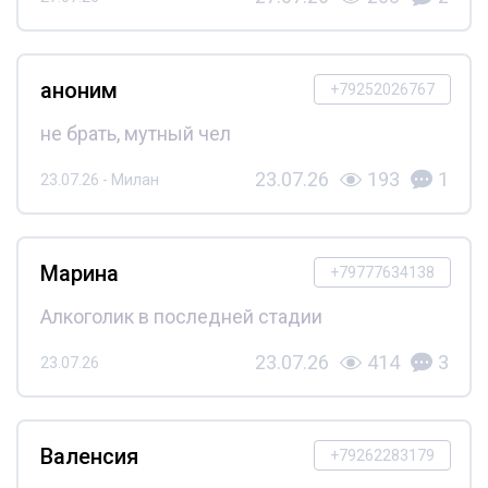
аноним
+79252026767
не брать, мутный чел
23.07.26
193
1
23.07.26 - Милан
Марина
+79777634138
Алкоголик в последней стадии
23.07.26
414
3
23.07.26
Валенсия
+79262283179