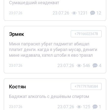
Сумашедший неадекват
23.07.26
1231
12
23.07.26
Эрмек
+79166023478
Миня папрасил убрат падмитат абищал
платит денги. кагда я убирал мусар, дениги
мине нидавала, хател штоби я ево трахал
23.07.26
546
4
23.07.26
Костян
+79779768584
Бадяжат алкоголь с дешёвым спиртом
23.07.26
125
1
23.07.26