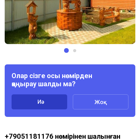
Олар сізге осы нөмірден
қоңырау шалды ма?
Иә
Жоқ
+79051181176 нөмірінен шалынған