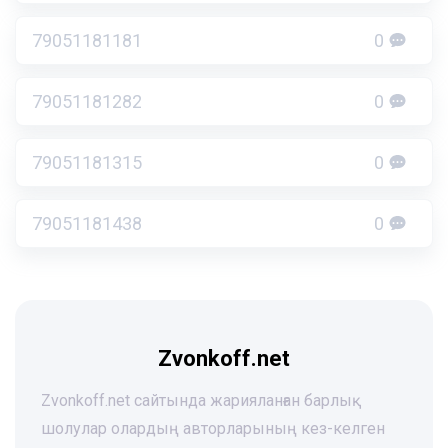
79051181181
0
79051181282
0
79051181315
0
79051181438
0
Zvonkoff.net
Zvonkoff.net сайтында жарияланған барлық
шолулар олардың авторларының кез-келген