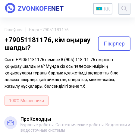
KK
Галоўная
Нөмірі +79051181176
+79051181176, кім қоңырау
Пікірлер
шалды?
Сізге +79051181176 немесе 8 (905) 118-11-76 нөмірінен
қоңырау шалды ма? Мұнда сіз осы телефон нөмірінің
қоңыраулары туралы барлық қолжетімді ақпаратты біле
аласыз: пікірлер, қай аймақтан, оператор, мекен-жайы,
жазылу нұсқалары, белсенділігі және т.б.
100% Мошенники
ПроКолодцы
Буровые работы, Сантехнические работы, Водостоки и
водосточные системы