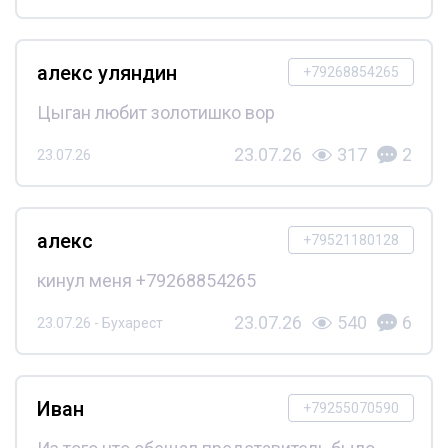
алекс уляндин
+79268854265
Цыган любит золотишко вор
23.07.26
317
2
23.07.26
алекс
+79521180128
кинул меня +79268854265
23.07.26
540
6
23.07.26 - Бухарест
Иван
+79255070590