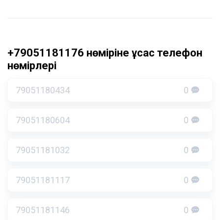
+79051181176 нөміріне ұқсас телефон
нөмірлері
79051180434
0
79051180604
0
79051181032
0
79051181117
0
79051181146
0