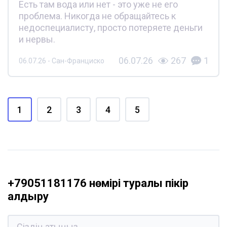
Есть там вода или нет - это уже не его
проблема. Никогда не обращайтесь к
недоспециалисту, просто потеряете деньги
и нервы.
06.07.26
267
1
06.07.26 - Сан-Франциско
1
2
3
4
5
+79051181176 нөмірі туралы пікір
қалдыру