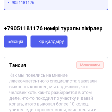
9051181176
+79051181176 нөмірі туралы пікірлер
Бөлісіңіз
Пікір қалдыру
Таисия
Мошенники
Как мы повелись на мнение
лжекомпетентного специалиста: заказали
выкопать колодец, мы надеялись, что
человек хоть как-то разбирается в этом
деле, что-то походил по участку и давай
копать, итого выкопал более 10 колец,
увидел едва просвет воды, взял деньги и