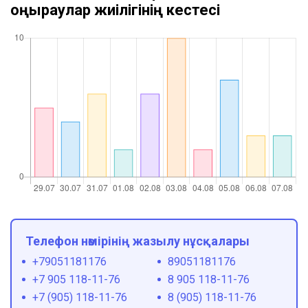
қоңыраулар жиілігінің кестесі
Телефон нөмірінің жазылу нұсқалары
+79051181176
89051181176
+7 905 118-11-76
8 905 118-11-76
+7 (905) 118-11-76
8 (905) 118-11-76