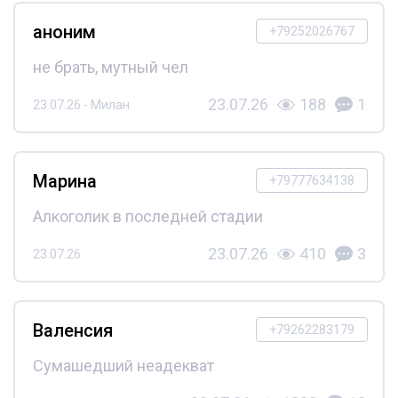
аноним
+79252026767
не брать, мутный чел
23.07.26
188
1
23.07.26 - Милан
Марина
+79777634138
Алкоголик в последней стадии
23.07.26
410
3
23.07.26
Валенсия
+79262283179
Сумашедший неадекват