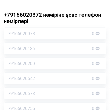
+79166020372 нөміріне ұқсас телефон
нөмірлері
79166020078
0
79166020136
0
79166020200
0
79166020542
0
79166020673
0
79166020755
0