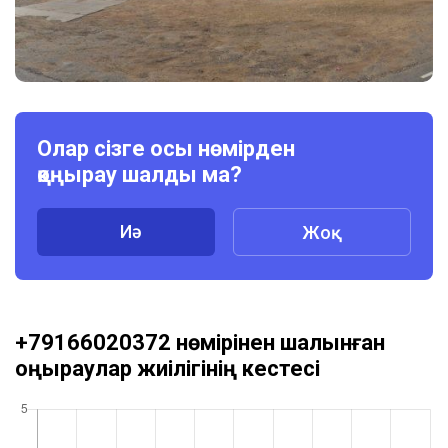
Олар сізге осы нөмірден
қоңырау шалды ма?
Иә
Жоқ
+79166020372 нөмірінен шалынған
қоңыраулар жиілігінің кестесі