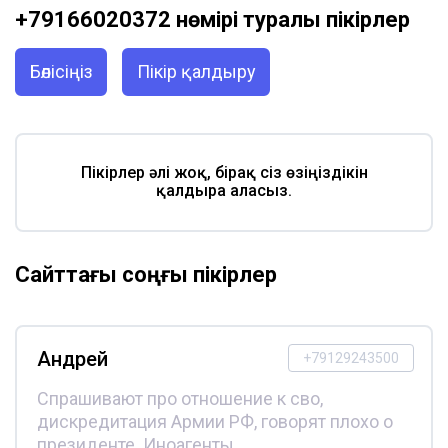
+79166020372 нөмірі туралы пікірлер
Бөлісіңіз
Пікір қалдыру
Пікірлер әлі жоқ, бірақ сіз өзіңіздікін
қалдыра аласыз.
Сайттағы соңғы пікірлер
Андрей
+79129243500
Спрашивают про отношение к сво,
дискредитация Армии РФ, говорят плохо о
президенте. Иноагенты.