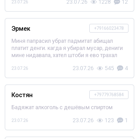
23.07.26
1228
12
23.07.26
Эрмек
+79166023478
Миня папрасил убрат падмитат абищал
платит денги. кагда я убирал мусар, дениги
мине нидавала, хател штоби я ево трахал
23.07.26
545
4
23.07.26
Костян
+79779768584
Бадяжат алкоголь с дешёвым спиртом
23.07.26
123
1
23.07.26