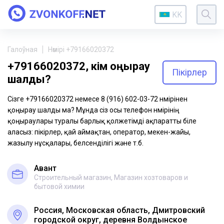
KK
Галоўная
Нөмірі +79166020372
+79166020372, кім қоңырау
Пікірлер
шалды?
Сізге +79166020372 немесе 8 (916) 602-03-72 нөмірінен
қоңырау шалды ма? Мұнда сіз осы телефон нөмірінің
қоңыраулары туралы барлық қолжетімді ақпаратты біле
аласыз: пікірлер, қай аймақтан, оператор, мекен-жайы,
жазылу нұсқалары, белсенділігі және т.б.
Авант
Строительный магазин, Магазин хозтоваров и
бытовой химии
Россия, Московская область, Дмитровский
городской округ, деревня Волдынское