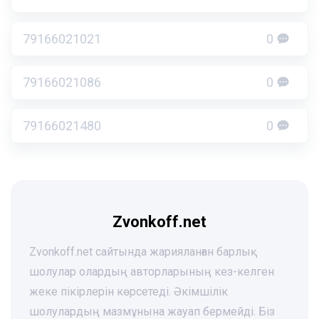
79166021021
0
79166021086
0
79166021480
0
Zvonkoff.net
Zvonkoff.net сайтында жарияланған барлық
шолулар олардың авторларының кез-келген
жеке пікірлерін көрсетеді. Әкімшілік
шолулардың мазмұнына жауап бермейді. Біз