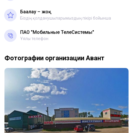
Бағалау – жоқ
Біздің қолданушыларымыздың пікірі бойынша
ПАО "Мобильные ТелеСистемы"
Ұялы телефон
Фотографии организации Авант