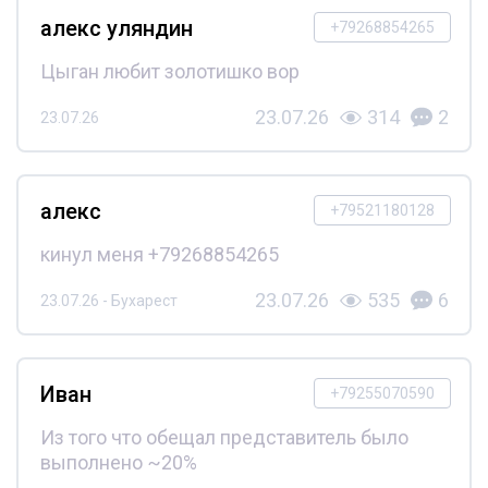
алекс уляндин
+79268854265
Цыган любит золотишко вор
23.07.26
314
2
23.07.26
алекс
+79521180128
кинул меня +79268854265
23.07.26
535
6
23.07.26 - Бухарест
Иван
+79255070590
Из того что обещал представитель было
выполнено ~20%