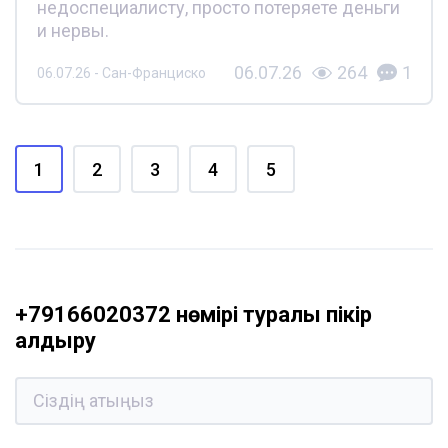
недоспециалисту, просто потеряете деньги
и нервы.
06.07.26
264
1
06.07.26 - Сан-Франциско
1
2
3
4
5
+79166020372 нөмірі туралы пікір
қалдыру