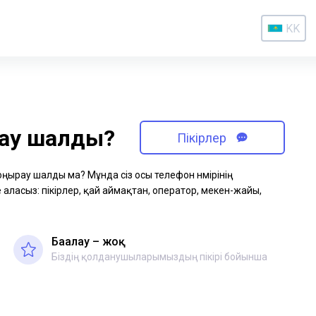
KK
рау шалды?
Пікірлер
қоңырау шалды ма? Мұнда сіз осы телефон нөмірінің
аласыз: пікірлер, қай аймақтан, оператор, мекен-жайы,
Бағалау – жоқ
Біздің қолданушыларымыздың пікірі бойынша