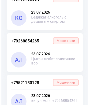
23.07.2026
КО
Бадяжат алкоголь с
дешёвым спиртом
+79268854265
Мошенники
23.07.2026
АЛ
Цыган любит золотишко
вор
+79521180128
Мошенники
23.07.2026
АЛ
кинул меня +79268854265