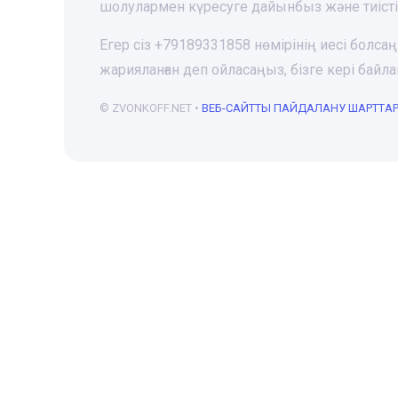
шолулармен күресуге дайынбыз және тиіст
Егер сіз +79189331858 нөмірінің иесі болса
жарияланған деп ойласаңыз, бізге кері ба
© ZVONKOFF.NET •
ВЕБ-CАЙТТЫ ПАЙДАЛАНУ ШАРТТА