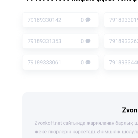
79189330142
0
791893301
79189331353
0
791893326
79189333061
0
791893344
Zvon
Zvonkoff.net сайтында жарияланған барлық
жеке пікірлерін көрсетеді. Әкімшілік шолу