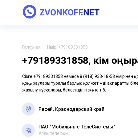
Галоўная
Нөмірі +79189331858
+79189331858, кім қоңы
Сізге +79189331858 немесе 8 (918) 933-18-58 нөмірінен 
қоңыраулары туралы барлық қолжетімді ақпаратты біле 
жазылу нұсқалары, белсенділігі және т.б.
Ресей, Краснодарский край
ПАО "Мобильные ТелеСистемы"
Ұялы телефон