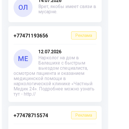
14.07.2026
ОЛ
Врет, якобы имеет связи в
мусарне.
+77471193656
Реклама
12.07.2026
ME
Нарколог на дом в
Балашихе с быстрым
выездом специалиста,
осмотром пациента и оказанием
медицинской помощи в
наркологической клинике «Частный
Медик 24». Подробнее можно узнать
тут - http://
+77478715574
Реклама