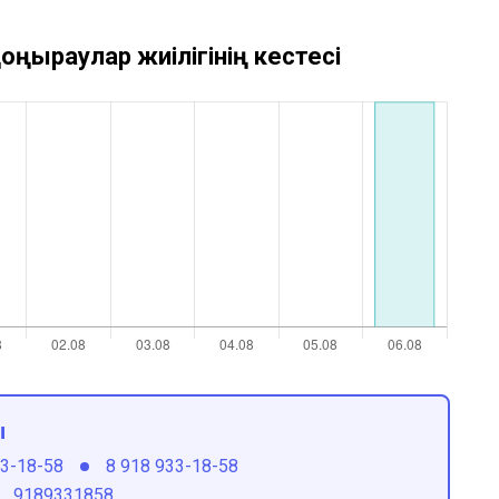
оңыраулар жиілігінің кестесі
ы
33-18-58
8 918 933-18-58
9189331858