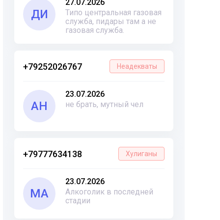
27.07.2026
ДИ
Типо центральная газовая
служба, пидары там а не
газовая служба.
+79252026767
Неадекваты
23.07.2026
АН
не брать, мутный чел
+79777634138
Хулиганы
23.07.2026
МА
Алкоголик в последней
стадии