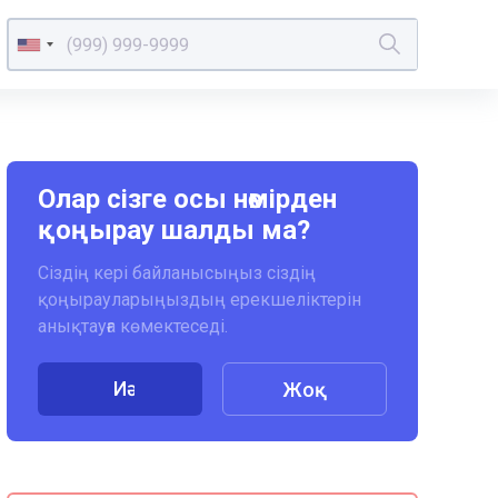
Олар сізге осы нөмірден
қоңырау шалды ма?
Сіздің кері байланысыңыз сіздің
қоңырауларыңыздың ерекшеліктерін
анықтауға көмектеседі.
Иә
Жоқ