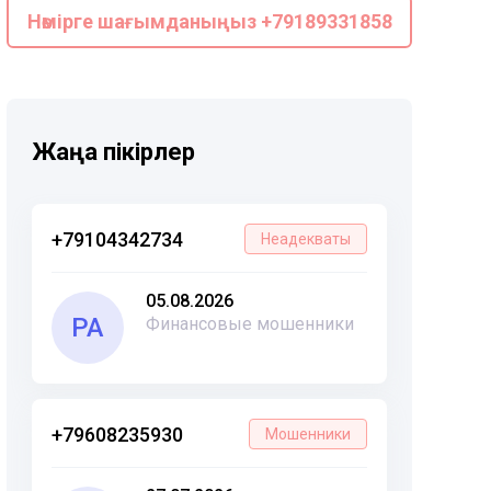
Нөмірге шағымданыңыз +79189331858
Жаңа пікірлер
+79104342734
Неадекваты
05.08.2026
РА
Финансовые мошенники
+79608235930
Мошенники