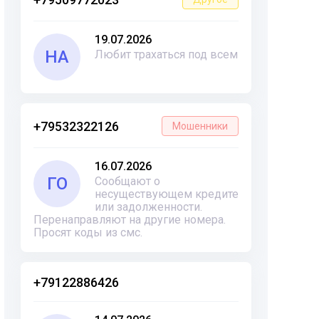
19.07.2026
НА
Любит трахаться под всем
+79532322126
Мошенники
16.07.2026
ГО
Сообщают о
несуществующем кредите
или задолженности.
Перенаправляют на другие номера.
Просят коды из смс.
+79122886426