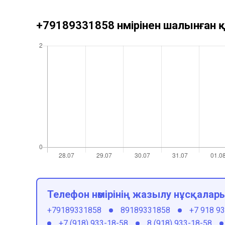
+79189331858 нөмірінен шалынған қ
Телефон нөмірінің жазылу нұсқалар
+79189331858
89189331858
+7 918 9
+7 (918) 933-18-58
8 (918) 933-18-58