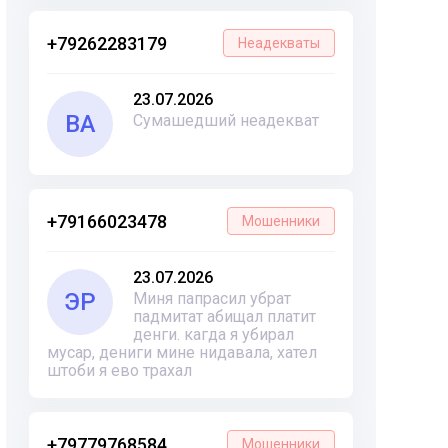
+79262283179
Неадекваты
23.07.2026
ВА
Сумашедший неадекват
+79166023478
Мошенники
23.07.2026
ЭР
Миня папрасил убрат
падмитат абищал платит
денги. кагда я убирал
мусар, дениги мине нидавала, хател
штоби я ево трахал
+79779768584
Мошенники