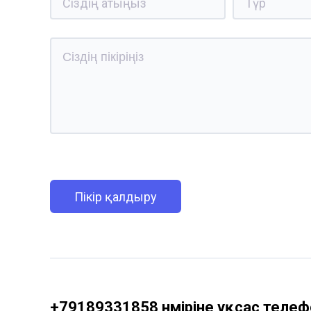
Пікір қалдыру
+79189331858 нөміріне ұқсас телефо