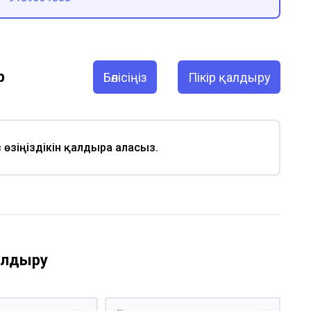
р
Бөлісіңіз
Пікір қалдыру
із өзіңіздікін қалдыра аласыз.
қалдыру