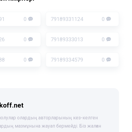
91
0
79189331124
0
26
0
79189333013
0
88
0
79189334579
0
koff.net
 шолулар олардың авторларының кез-келген
лардың мазмұнына жауап бермейді. Біз жалған