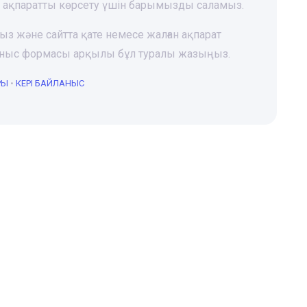
і ақпаратты көрсету үшін барымызды саламыз.
ңыз және сайтта қате немесе жалған ақпарат
йланыс формасы арқылы бұл туралы жазыңыз.
РЫ
•
КЕРІ БАЙЛАНЫС