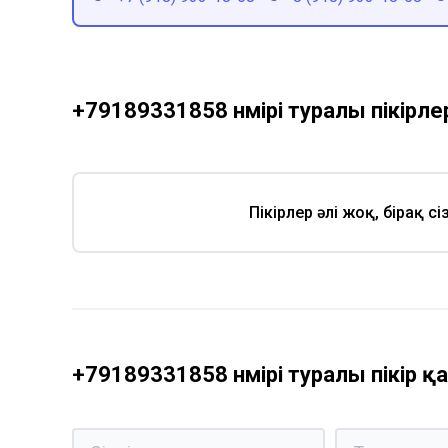
+79189331858 нөмірі туралы пікірле
Пікірлер әлі жоқ, бірақ с
+79189331858 нөмірі туралы пікір 