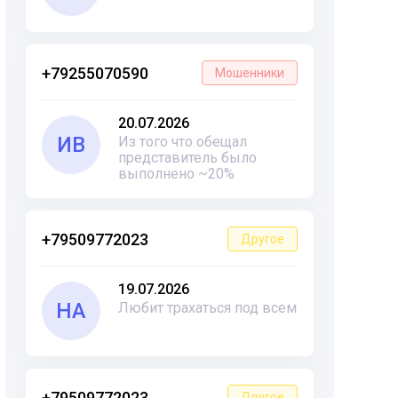
+79255070590
Мошенники
20.07.2026
ИВ
Из того что обещал
представитель было
выполнено ~20%
+79509772023
Другое
19.07.2026
НА
Любит трахаться под всем
+79509772023
Другое