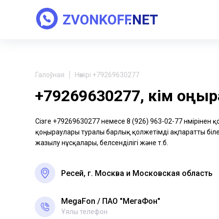
Галоўная
Нөмірі +79269630277
+79269630277, кім қоңы
Сізге +79269630277 немесе 8 (926) 963-02-77 нөмірінен 
қоңыраулары туралы барлық қолжетімді ақпаратты біле 
жазылу нұсқалары, белсенділігі және т.б.
Ресей, г. Москва и Московская область
MegaFon
ПАО "МегаФон"
Ұялы телефон