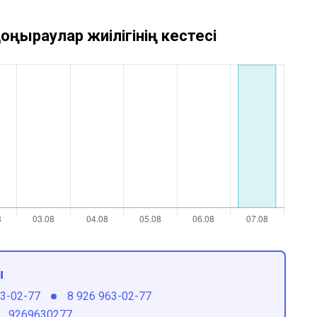
оңыраулар жиілігінің кестесі
ы
63-02-77
8 926 963-02-77
9269630277