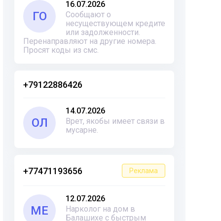
16.07.2026
ГО
Сообщают о
несуществующем кредите
или задолженности.
Перенаправляют на другие номера.
Просят коды из смс.
+79122886426
14.07.2026
ОЛ
Врет, якобы имеет связи в
мусарне.
+77471193656
Реклама
12.07.2026
ME
Нарколог на дом в
Балашихе с быстрым