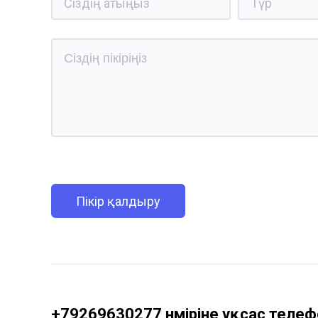
Пікір қалдыру
+79269630277 нөміріне ұқсас телефо