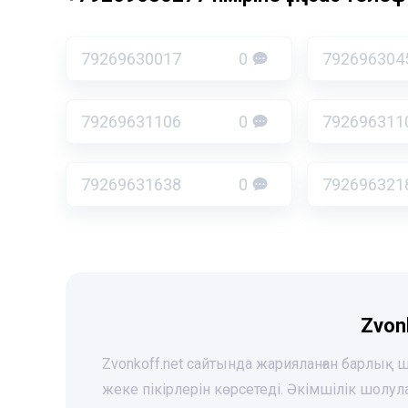
79269630017
0
792696304
79269631106
0
792696311
79269631638
0
792696321
Zvon
Zvonkoff.net сайтында жарияланған барлық
жеке пікірлерін көрсетеді. Әкімшілік шолу