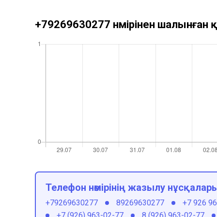
+79269630277 нөмірінен шалынған қ
Телефон нөмірінің жазылу нұсқалар
+79269630277
89269630277
+7 926 9
+7 (926) 963-02-77
8 (926) 963-02-77