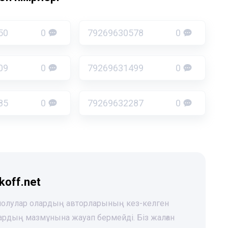
50
0
79269630578
0
09
0
79269631499
0
85
0
79269632287
0
koff.net
 шолулар олардың авторларының кез-келген
лардың мазмұнына жауап бермейді. Біз жалған