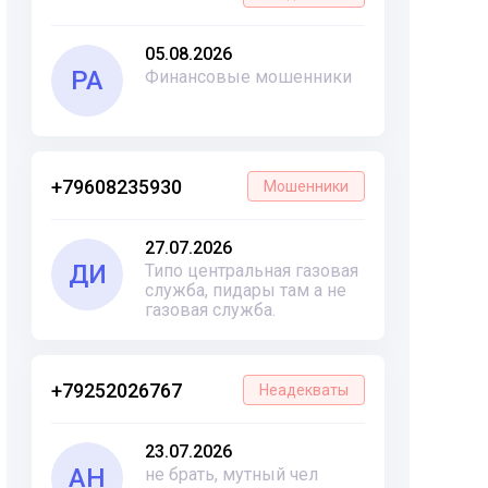
05.08.2026
РА
Финансовые мошенники
+79608235930
Мошенники
27.07.2026
ДИ
Типо центральная газовая
служба, пидары там а не
газовая служба.
+79252026767
Неадекваты
23.07.2026
АН
не брать, мутный чел