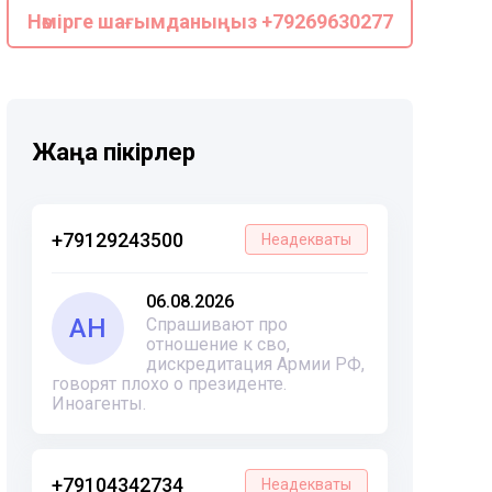
Нөмірге шағымданыңыз +79269630277
Жаңа пікірлер
+79129243500
Неадекваты
06.08.2026
АН
Спрашивают про
отношение к сво,
дискредитация Армии РФ,
говорят плохо о президенте.
Иноагенты.
+79104342734
Неадекваты