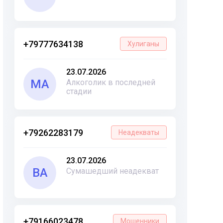
+79777634138
Хулиганы
23.07.2026
МА
Алкоголик в последней
стадии
+79262283179
Неадекваты
23.07.2026
ВА
Сумашедший неадекват
+79166023478
Мошенники