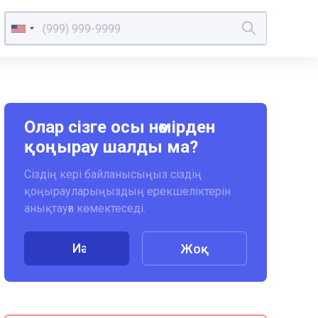
Олар сізге осы нөмірден
қоңырау шалды ма?
Сіздің кері байланысыңыз сіздің
қоңырауларыңыздың ерекшеліктерін
анықтауға көмектеседі.
Иә
Жоқ