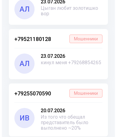
23.07.2026
АЛ
Цыган любит золотишко
вор
+79521180128
Мошенники
23.07.2026
АЛ
кинул меня +79268854265
+79255070590
Мошенники
20.07.2026
ИВ
Из того что обещал
представитель было
выполнено ~20%