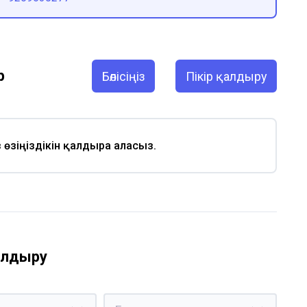
р
Бөлісіңіз
Пікір қалдыру
із өзіңіздікін қалдыра аласыз.
қалдыру