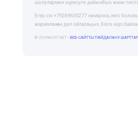
шолулармен күресуге дайынбыз және тиіст
Егер сіз +79269630277 нөмірінің иесі болса
жарияланған деп ойласаңыз, бізге кері ба
© ZVONKOFF.NET •
ВЕБ-CАЙТТЫ ПАЙДАЛАНУ ШАРТТА