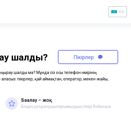
KK
рау шалды?
Пікірлер
қоңырау шалды ма? Мұнда сіз осы телефон нөмірінің
аласыз: пікірлер, қай аймақтан, оператор, мекен-жайы,
Бағалау – жоқ
Біздің қолданушыларымыздың пікірі бойынша