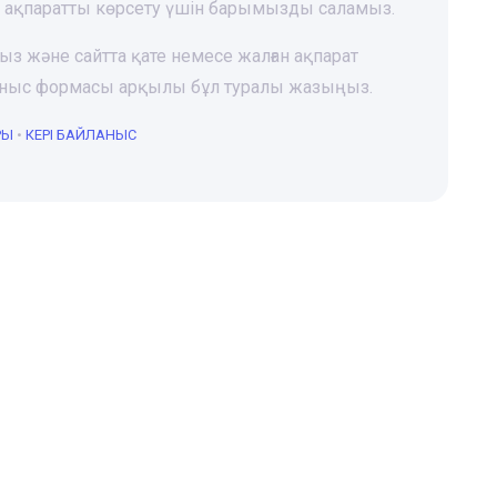
і ақпаратты көрсету үшін барымызды саламыз.
ңыз және сайтта қате немесе жалған ақпарат
йланыс формасы арқылы бұл туралы жазыңыз.
РЫ
•
КЕРІ БАЙЛАНЫС