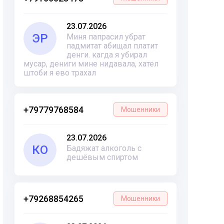
23.07.2026
ЭР
Миня папрасил убрат
падмитат абищал платит
денги. кагда я убирал
мусар, дениги мине нидавала, хател
штоби я ево трахал
+79779768584
Мошенники
23.07.2026
КО
Бадяжат алкоголь с
дешёвым спиртом
+79268854265
Мошенники