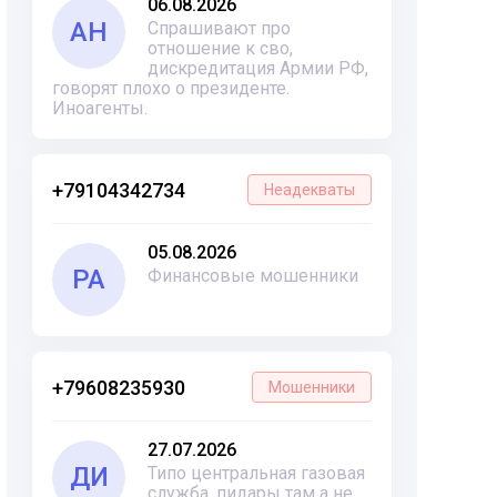
06.08.2026
АН
Спрашивают про
отношение к сво,
дискредитация Армии РФ,
говорят плохо о президенте.
Иноагенты.
+79104342734
Неадекваты
05.08.2026
РА
Финансовые мошенники
+79608235930
Мошенники
27.07.2026
ДИ
Типо центральная газовая
служба, пидары там а не