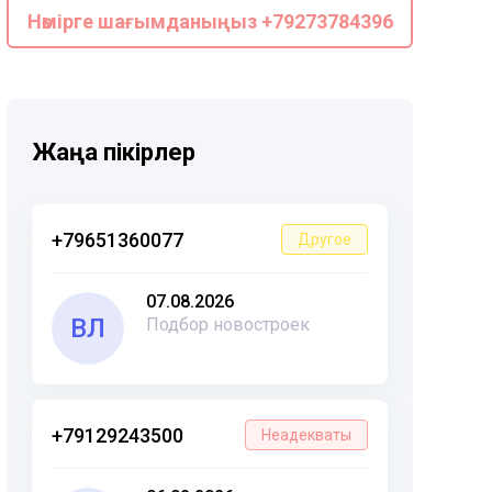
Нөмірге шағымданыңыз +79273784396
Жаңа пікірлер
+79651360077
Другое
07.08.2026
ВЛ
Подбор новостроек
+79129243500
Неадекваты