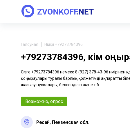
Галоўная
Нөмірі +79273784396
+79273784396, кім қоңы
Сізге +79273784396 немесе 8 (927) 378-43-96 нөмірінен 
қоңыраулары туралы барлық қолжетімді ақпаратты біле 
жазылу нұсқалары, белсенділігі және т.б.
Возможно, опрос
Ресей, Пензенская обл.