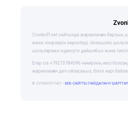
Zvon
Zvonkoff.net сайтында жарияланған барлық
жеке пікірлерін көрсетеді. Әкімшілік шолу
шолулармен күресуге дайынбыз және тиіст
Егер сіз +79273784396 нөмірінің иесі болса
жарияланған деп ойласаңыз, бізге кері ба
© ZVONKOFF.NET •
ВЕБ-CАЙТТЫ ПАЙДАЛАНУ ШАРТТА