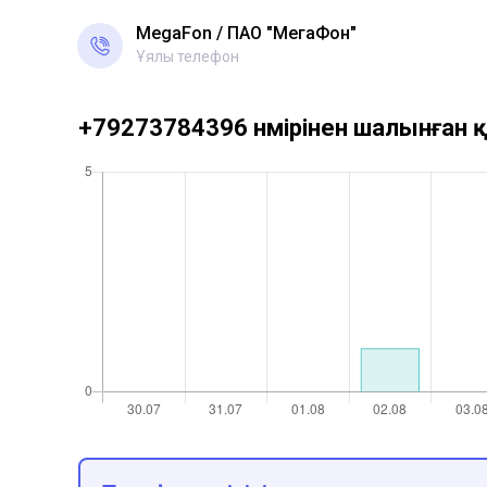
MegaFon
ПАО "МегаФон"
Ұялы телефон
+79273784396 нөмірінен шалынған қ