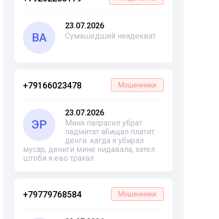
23.07.2026
ВА
Сумашедший неадекват
+79166023478
Мошенники
23.07.2026
ЭР
Миня папрасил убрат
падмитат абищал платит
денги. кагда я убирал
мусар, дениги мине нидавала, хател
штоби я ево трахал
+79779768584
Мошенники