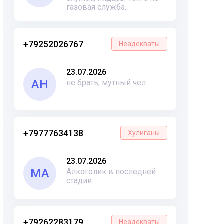
газовая служба.
+79252026767
Неадекваты
23.07.2026
АН
не брать, мутный чел
+79777634138
Хулиганы
23.07.2026
МА
Алкоголик в последней
стадии
+79262283179
Неадекваты