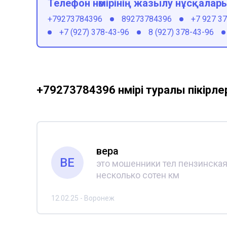
Телефон нөмірінің жазылу нұсқалар
+79273784396
89273784396
+7 927 3
+7 (927) 378-43-96
8 (927) 378-43-96
+79273784396 нөмірі туралы пікірле
вера
ВЕ
это мошенники тел пензинская 
несколько сотен км
12.02.25 - Воронеж