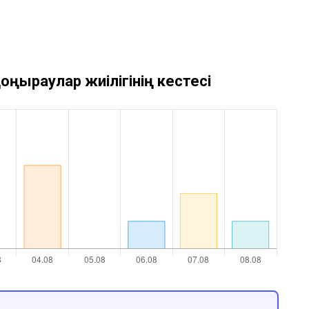
оңыраулар жиілігінің кестесі