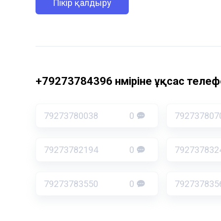
Пікір қалдыру
+79273784396 нөміріне ұқсас телефо
79273780038
0
792737807
79273782194
0
792737832
79273783550
0
792737835