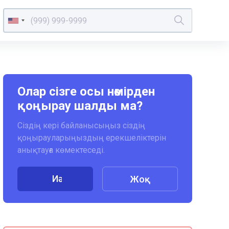
Олар сізге осы нөмірден
қоңырау шалды ма?
Сіздің кері байланысыңыз сіздің
қоңырауларыңыздың ерекшеліктерін
анықтауға көмектеседі.
Иә
Жоқ