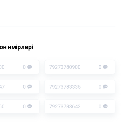
н нөмірлері
00
0
79273780900
0
47
0
79273783335
0
60
0
79273783642
0