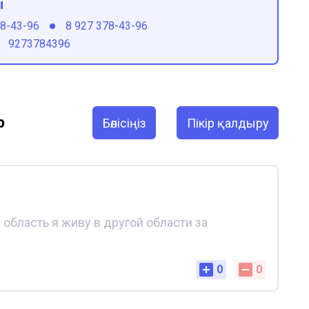
ы
78-43-96
8 927 378-43-96
9273784396
р
Бөлісіңіз
Пікір қалдыру
область я живу в другой области за
0
0