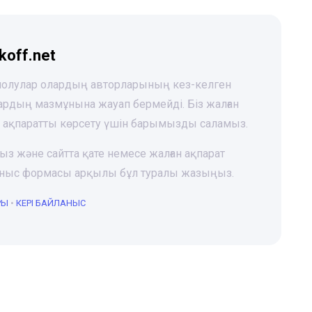
koff.net
 шолулар олардың авторларының кез-келген
лардың мазмұнына жауап бермейді. Біз жалған
і ақпаратты көрсету үшін барымызды саламыз.
ңыз және сайтта қате немесе жалған ақпарат
йланыс формасы арқылы бұл туралы жазыңыз.
РЫ
•
КЕРІ БАЙЛАНЫС