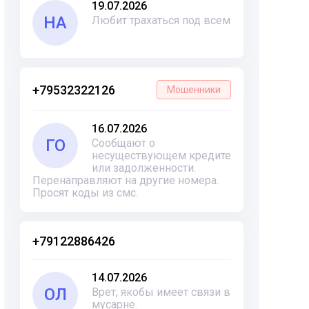
19.07.2026
НА
Любит трахаться под всем
+79532322126
Мошенники
16.07.2026
ГО
Сообщают о
несуществующем кредите
или задолженности.
Перенаправляют на другие номера.
Просят коды из смс.
+79122886426
14.07.2026
ОЛ
Врет, якобы имеет связи в
мусарне.