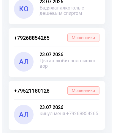
23.07.2026
КО
Бадяжат алкоголь с
дешёвым спиртом
+79268854265
Мошенники
23.07.2026
АЛ
Цыган любит золотишко
вор
+79521180128
Мошенники
23.07.2026
АЛ
кинул меня +79268854265