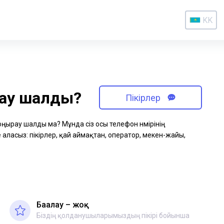
KK
рау шалды?
Пікірлер
қоңырау шалды ма? Мұнда сіз осы телефон нөмірінің
аласыз: пікірлер, қай аймақтан, оператор, мекен-жайы,
Бағалау – жоқ
Біздің қолданушыларымыздың пікірі бойынша