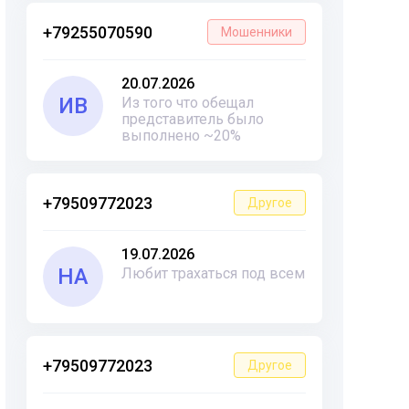
+79255070590
Мошенники
20.07.2026
ИВ
Из того что обещал
представитель было
выполнено ~20%
+79509772023
Другое
19.07.2026
НА
Любит трахаться под всем
+79509772023
Другое