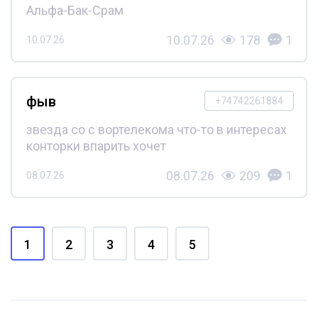
Альфа-Бак-Срам
10.07.26
178
1
10.07.26
фыв
+74742261884
звезда со с вортелекома что-то в интересах
конторки впарить хочет
08.07.26
209
1
08.07.26
1
2
3
4
5