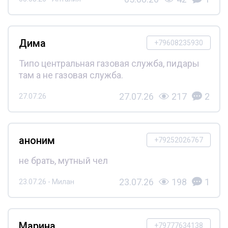
Дима
+79608235930
Типо центральная газовая служба, пидары
там а не газовая служба.
27.07.26
217
2
27.07.26
аноним
+79252026767
не брать, мутный чел
23.07.26
198
1
23.07.26 - Милан
Марина
+79777634138