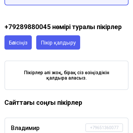
+79289880045 нөмірі туралы пікірлер
Бөлісіңіз
Пікір қалдыру
Пікірлер әлі жоқ, бірақ сіз өзіңіздікін
қалдыра аласыз.
Сайттағы соңғы пікірлер
Владимир
+79651360077