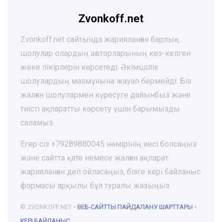
Zvonkoff.net
Zvonkoff.net сайтында жарияланған барлық
шолулар олардың авторларының кез-келген
жеке пікірлерін көрсетеді. Әкімшілік
шолулардың мазмұнына жауап бермейді. Біз
жалған шолулармен күресуге дайынбыз және
тиісті ақпаратты көрсету үшін барымызды
саламыз.
Егер сіз +79289880045 нөмірінің иесі болсаңыз
және сайтта қате немесе жалған ақпарат
жарияланған деп ойласаңыз, бізге кері байланыс
формасы арқылы бұл туралы жазыңыз.
© ZVONKOFF.NET •
ВЕБ-CАЙТТЫ ПАЙДАЛАНУ ШАРТТАРЫ
•
КЕРІ БАЙЛАНЫС