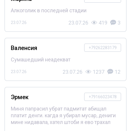
Алкоголик в последней стадии
23.07.26
419
3
23.07.26
Валенсия
+79262283179
Сумашедший неадекват
23.07.26
1237
12
23.07.26
Эрмек
+79166023478
Миня папрасил убрат падмитат абищал
платит денги. кагда я убирал мусар, дениги
мине нидавала, хател штоби я ево трахал