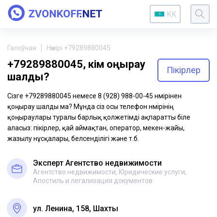
KK
Галоўная
Нөмірі +79289880045
+79289880045, кім қоңырау
Пікірлер
шалды?
Сізге +79289880045 немесе 8 (928) 988-00-45 нөмірінен
қоңырау шалды ма? Мұнда сіз осы телефон нөмірінің
қоңыраулары туралы барлық қолжетімді ақпаратты біле
аласыз: пікірлер, қай аймақтан, оператор, мекен-жайы,
жазылу нұсқалары, белсенділігі және т.б.
Эксперт Агентство недвижимости
Агентство недвижимости, Юридические услуги,
Апостиль и легализация документов
ул. Ленина, 158, Шахты