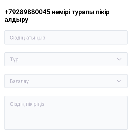
+79289880045 нөмірі туралы пікір
қалдыру