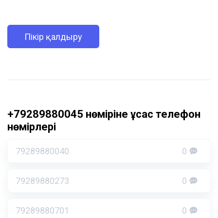
Пікір қалдыру
+79289880045 нөміріне ұқсас телефон
нөмірлері
79289880040
0
79289880273
0
79289880701
0