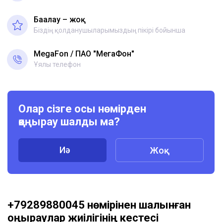
Бағалау – жоқ
Біздің қолданушыларымыздың пікірі бойынша
MegaFon
ПАО "МегаФон"
Ұялы телефон
Олар сізге осы нөмірден
қоңырау шалды ма?
Иә
Жоқ
+79289880045 нөмірінен шалынған
қоңыраулар жиілігінің кестесі