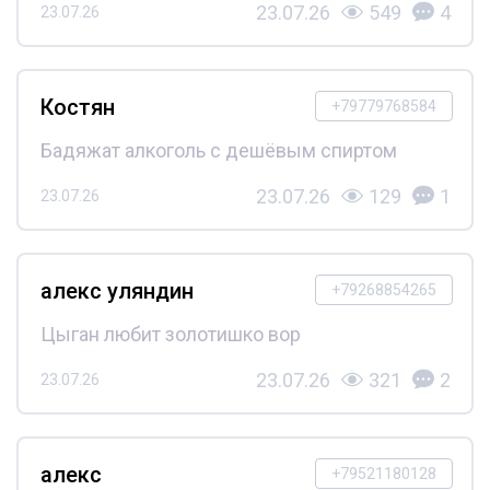
23.07.26
549
4
23.07.26
Костян
+79779768584
Бадяжат алкоголь с дешёвым спиртом
23.07.26
129
1
23.07.26
алекс уляндин
+79268854265
Цыган любит золотишко вор
23.07.26
321
2
23.07.26
алекс
+79521180128