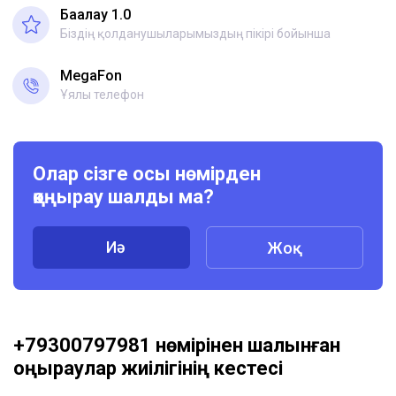
Бағалау 1.0
Біздің қолданушыларымыздың пікірі бойынша
MegaFon
Ұялы телефон
Олар сізге осы нөмірден
қоңырау шалды ма?
Иә
Жоқ
+79300797981 нөмірінен шалынған
қоңыраулар жиілігінің кестесі