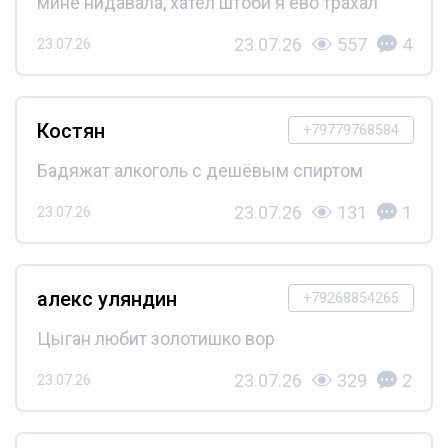
мине нидавала, хател штоби я ево трахал
23.07.26
557
4
23.07.26
Костян
+79779768584
Бадяжат алкоголь с дешёвым спиртом
23.07.26
131
1
23.07.26
алекс уляндин
+79268854265
Цыган любит золотишко вор
23.07.26
329
2
23.07.26