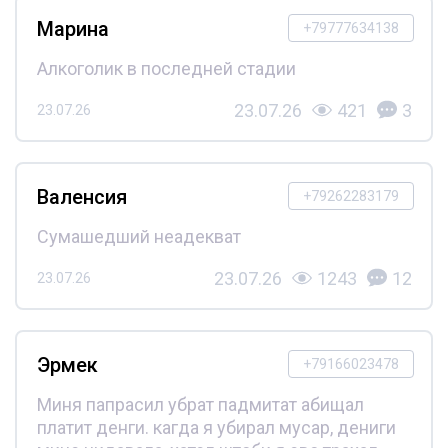
Марина
+79777634138
Алкоголик в последней стадии
23.07.26
421
3
23.07.26
Валенсия
+79262283179
Сумашедший неадекват
23.07.26
1243
12
23.07.26
Эрмек
+79166023478
Миня папрасил убрат падмитат абищал
платит денги. кагда я убирал мусар, дениги