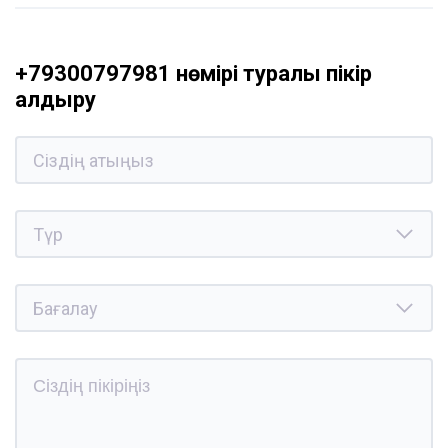
+79300797981 нөмірі туралы пікір
қалдыру