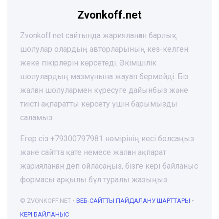
Zvonkoff.net
Zvonkoff.net сайтында жарияланған барлық
шолулар олардың авторларының кез-келген
жеке пікірлерін көрсетеді. Әкімшілік
шолулардың мазмұнына жауап бермейді. Біз
жалған шолулармен күресуге дайынбыз және
тиісті ақпаратты көрсету үшін барымызды
саламыз.
Егер сіз +79300797981 нөмірінің иесі болсаңыз
және сайтта қате немесе жалған ақпарат
жарияланған деп ойласаңыз, бізге кері байланыс
формасы арқылы бұл туралы жазыңыз.
© ZVONKOFF.NET •
ВЕБ-CАЙТТЫ ПАЙДАЛАНУ ШАРТТАРЫ
•
КЕРІ БАЙЛАНЫС