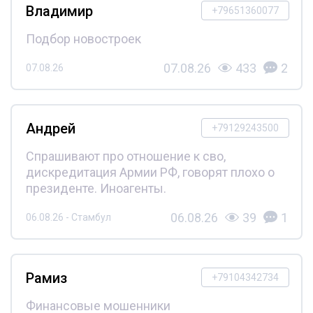
Владимир
+79651360077
Подбор новостроек
07.08.26
433
2
07.08.26
Андрей
+79129243500
Спрашивают про отношение к сво,
дискредитация Армии РФ, говорят плохо о
президенте. Иноагенты.
06.08.26
39
1
06.08.26 - Стамбул
Рамиз
+79104342734
Финансовые мошенники