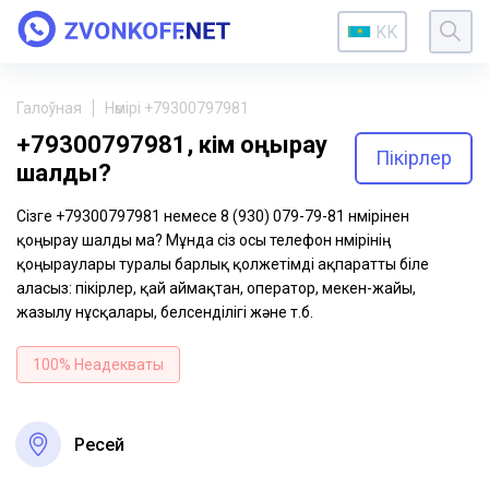
KK
Галоўная
Нөмірі +79300797981
+79300797981, кім қоңырау
Пікірлер
шалды?
Сізге +79300797981 немесе 8 (930) 079-79-81 нөмірінен
қоңырау шалды ма? Мұнда сіз осы телефон нөмірінің
қоңыраулары туралы барлық қолжетімді ақпаратты біле
аласыз: пікірлер, қай аймақтан, оператор, мекен-жайы,
жазылу нұсқалары, белсенділігі және т.б.
100% Неадекваты
Ресей