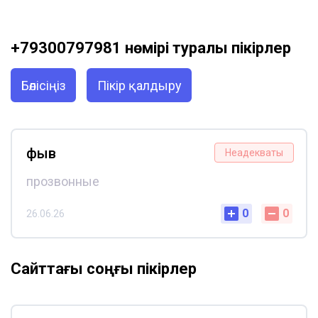
+79300797981 нөмірі туралы пікірлер
Бөлісіңіз
Пікір қалдыру
фыв
Неадекваты
прозвонные
0
0
26.06.26
Сайттағы соңғы пікірлер