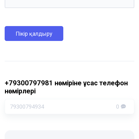
Пікір қалдыру
+79300797981 нөміріне ұқсас телефон
нөмірлері
79300794934
0