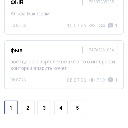
ФЫВ
+79637235395
Альфа-Бак-Срам
10.07.26
184
1
10.07.26
фыв
+74742261884
звезда со с вортелекома что-то в интересах
конторки впарить хочет
08.07.26
213
1
08.07.26
1
2
3
4
5