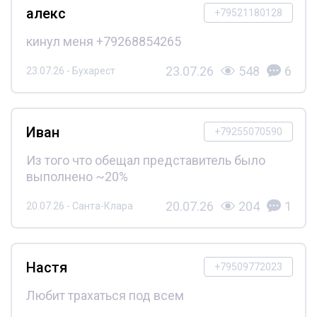
алекс
+79521180128
кинул меня +79268854265
23.07.26
548
6
23.07.26 - Бухарест
Иван
+79255070590
Из того что обещал представитель было
выполнено ~20%
20.07.26
204
1
20.07.26 - Санта-Клара
Настя
+79509772023
Любит трахаться под всем