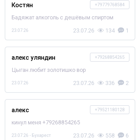
Костян
+79779768584
Бадяжат алкоголь с дешёвым спиртом
23.07.26
134
1
23.07.26
алекс уляндин
+79268854265
Цыган любит золотишко вор
23.07.26
336
2
23.07.26
алекс
+79521180128
кинул меня +79268854265
23.07.26
558
6
23.07.26 - Бухарест