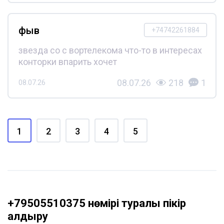
фыв
+74742261884
звезда со с вортелекома что-то в интересах
конторки впарить хочет
08.07.26
218
1
08.07.26
1
2
3
4
5
+79505510375 нөмірі туралы пікір
қалдыру