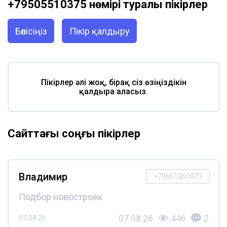
+79505510375 нөмірі туралы пікірлер
Бөлісіңіз
Пікір қалдыру
Пікірлер әлі жоқ, бірақ сіз өзіңіздікін
қалдыра аласыз.
Сайттағы соңғы пікірлер
Владимир
+79651360077
Подбор новостроек
07.08.26
446
2
07.08.26