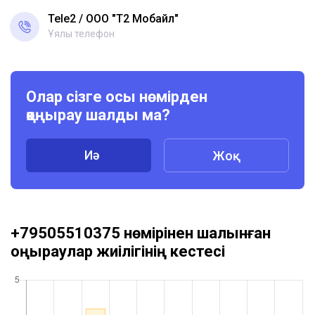
Tele2
ООО "Т2 Мобайл"
Ұялы телефон
Олар сізге осы нөмірден
қоңырау шалды ма?
Иә
Жоқ
+79505510375 нөмірінен шалынған
қоңыраулар жиілігінің кестесі