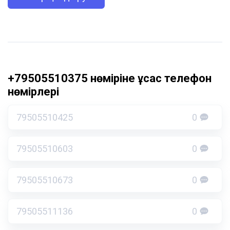
+79505510375 нөміріне ұқсас телефон
нөмірлері
79505510425
0
79505510603
0
79505510673
0
79505511136
0