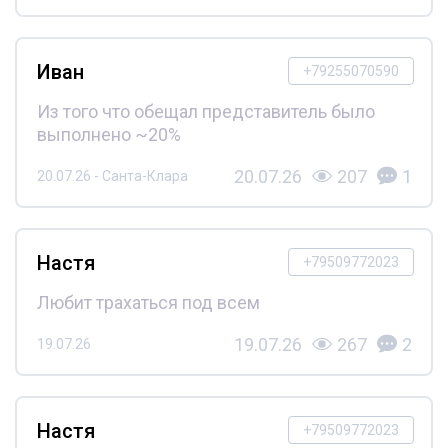
Иван
+79255070590
Из того что обещал представитель было
выполнено ~20%
20.07.26
207
1
20.07.26 - Санта-Клара
Настя
+79509772023
Любит трахаться под всем
19.07.26
267
2
19.07.26
Настя
+79509772023