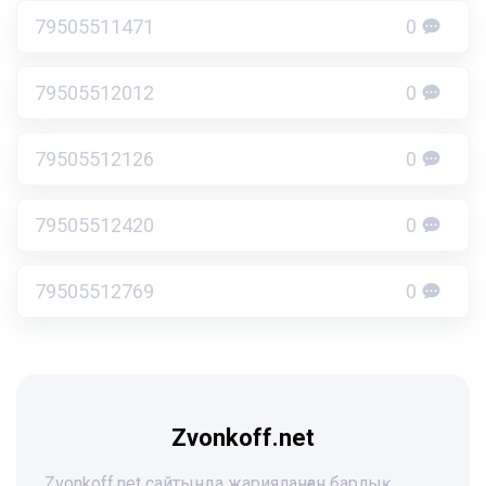
79505511471
0
79505512012
0
79505512126
0
79505512420
0
79505512769
0
Zvonkoff.net
Zvonkoff.net сайтында жарияланған барлық