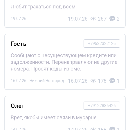
Любит трахаться под всем
19.07.26
267
2
19.07.26
Гость
+79532322126
Сообщают о несуществующем кредите или
задолженности. Перенаправляют на другие
номера. Просят коды из смс.
16.07.26
176
1
16.07.26 - Нижний Новгород
Олег
+79122886426
Врет, якобы имеет связи в мусарне.
14.07.26
188
1
14.07.26