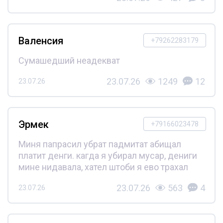
Валенсия
+79262283179
Сумашедший неадекват
23.07.26
1249
12
23.07.26
Эрмек
+79166023478
Миня папрасил убрат падмитат абищал
платит денги. кагда я убирал мусар, дениги
мине нидавала, хател штоби я ево трахал
23.07.26
563
4
23.07.26