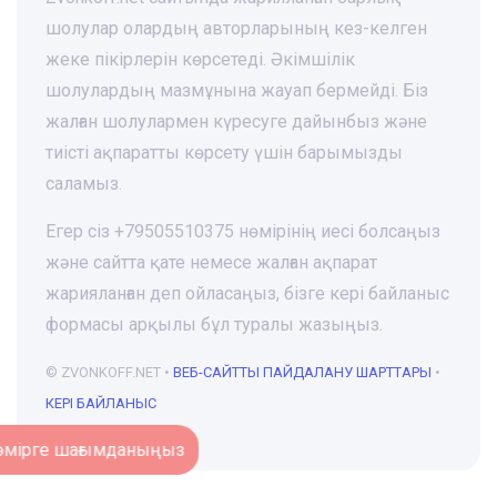
шолулар олардың авторларының кез-келген
жеке пікірлерін көрсетеді. Әкімшілік
шолулардың мазмұнына жауап бермейді. Біз
жалған шолулармен күресуге дайынбыз және
тиісті ақпаратты көрсету үшін барымызды
саламыз.
Егер сіз +79505510375 нөмірінің иесі болсаңыз
және сайтта қате немесе жалған ақпарат
жарияланған деп ойласаңыз, бізге кері байланыс
формасы арқылы бұл туралы жазыңыз.
© ZVONKOFF.NET •
ВЕБ-CАЙТТЫ ПАЙДАЛАНУ ШАРТТАРЫ
•
КЕРІ БАЙЛАНЫС
Нөмірге шағымданыңыз