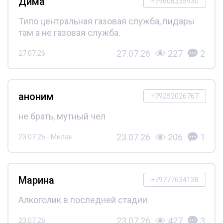
Дима
+79608235930
Типо центральная газовая служба, пидары
там а не газовая служба.
27.07.26
227
2
27.07.26
аноним
+79252026767
не брать, мутный чел
23.07.26
206
1
23.07.26 - Милан
Марина
+79777634138
Алкоголик в последней стадии
23.07.26
427
3
23.07.26