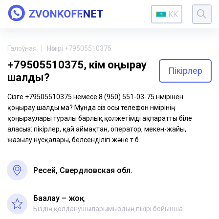
KK
Галоўная
Нөмірі +79505510375
+79505510375, кім қоңырау
Пікірлер
шалды?
Сізге +79505510375 немесе 8 (950) 551-03-75 нөмірінен
қоңырау шалды ма? Мұнда сіз осы телефон нөмірінің
қоңыраулары туралы барлық қолжетімді ақпаратты біле
аласыз: пікірлер, қай аймақтан, оператор, мекен-жайы,
жазылу нұсқалары, белсенділігі және т.б.
Ресей, Свердловская обл.
Бағалау – жоқ
Біздің қолданушыларымыздың пікірі бойынша