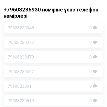
+79608235930 нөміріне ұқсас телефон
нөмірлері
79608230045
0
79608230272
0
79608230479
0
79608230597
0
79608230611
0
79608230619
0