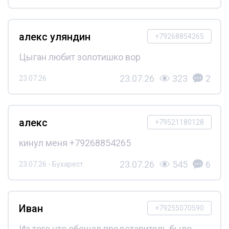
алекс уляндин
+79268854265
Цыган любит золотишко вор
23.07.26
323
2
23.07.26
алекс
+79521180128
кинул меня +79268854265
23.07.26
545
6
23.07.26 - Бухарест
Иван
+79255070590
Из того что обещал представитель было