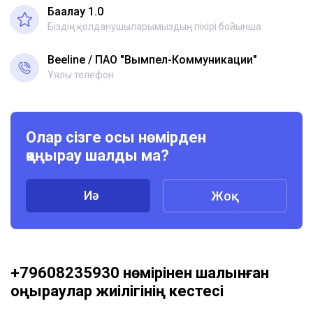
Бағалау 1.0
Біздің қолданушыларымыздың пікірі бойынша
Beeline
ПАО "Вымпел-Коммуникации"
Ұялы телефон
Олар сізге осы нөмірден
қоңырау шалды ма?
Иә
Жоқ
+79608235930 нөмірінен шалынған
қоңыраулар жиілігінің кестесі