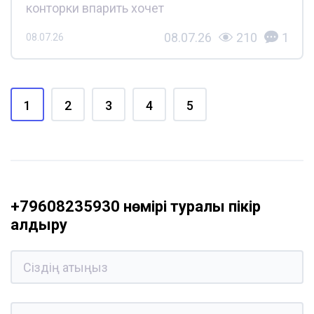
конторки впарить хочет
08.07.26
210
1
08.07.26
1
2
3
4
5
+79608235930 нөмірі туралы пікір
қалдыру