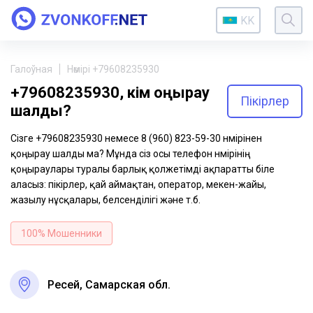
KK
Галоўная
Нөмірі +79608235930
+79608235930, кім қоңырау
Пікірлер
шалды?
Сізге +79608235930 немесе 8 (960) 823-59-30 нөмірінен
қоңырау шалды ма? Мұнда сіз осы телефон нөмірінің
қоңыраулары туралы барлық қолжетімді ақпаратты біле
аласыз: пікірлер, қай аймақтан, оператор, мекен-жайы,
жазылу нұсқалары, белсенділігі және т.б.
100% Мошенники
Ресей, Самарская обл.