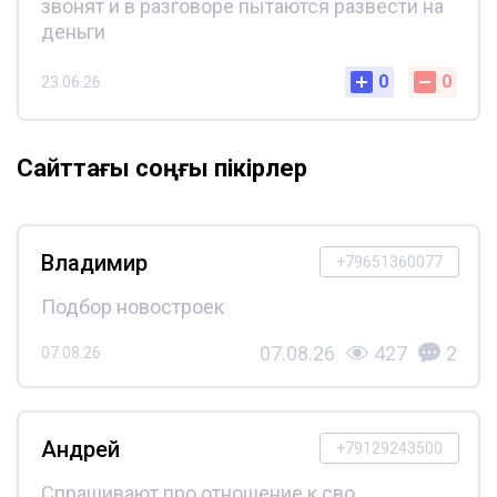
звонят и в разговоре пытаются развести на
деньги
0
0
23.06.26
Сайттағы соңғы пікірлер
Владимир
+79651360077
Подбор новостроек
07.08.26
427
2
07.08.26
Андрей
+79129243500
Спрашивают про отношение к сво,