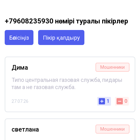
+79608235930 нөмірі туралы пікірлер
Бөлісіңіз
Пікір қалдыру
Дима
Мошенники
Типо центральная газовая служба, пидары
там а не газовая служба.
1
0
27.07.26
светлана
Мошенники