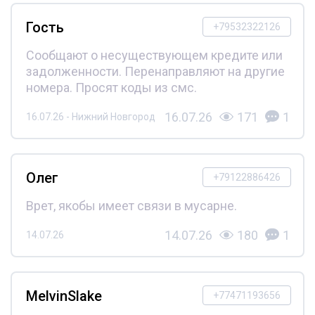
Гость
+79532322126
Сообщают о несуществующем кредите или
задолженности. Перенаправляют на другие
номера. Просят коды из смс.
16.07.26
171
1
16.07.26 - Нижний Новгород
Олег
+79122886426
Врет, якобы имеет связи в мусарне.
14.07.26
180
1
14.07.26
MelvinSlake
+77471193656