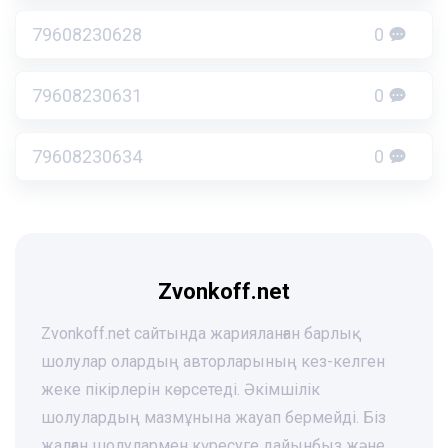
79608230628
0
79608230631
0
79608230634
0
Zvonkoff.net
Zvonkoff.net сайтында жарияланған барлық
шолулар олардың авторларының кез-келген
жеке пікірлерін көрсетеді. Әкімшілік
шолулардың мазмұнына жауап бермейді. Біз
жалған шолулармен күресуге дайынбыз және