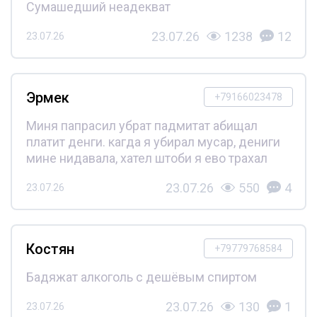
Сумашедший неадекват
23.07.26
1238
12
23.07.26
Эрмек
+79166023478
Миня папрасил убрат падмитат абищал
платит денги. кагда я убирал мусар, дениги
мине нидавала, хател штоби я ево трахал
23.07.26
550
4
23.07.26
Костян
+79779768584
Бадяжат алкоголь с дешёвым спиртом
23.07.26
130
1
23.07.26