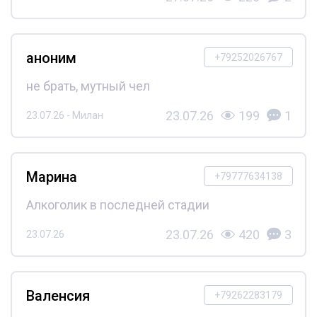
аноним
+79252026767
не брать, мутный чел
23.07.26
199
1
23.07.26 - Милан
Марина
+79777634138
Алкоголик в последней стадии
23.07.26
420
3
23.07.26
Валенсия
+79262283179