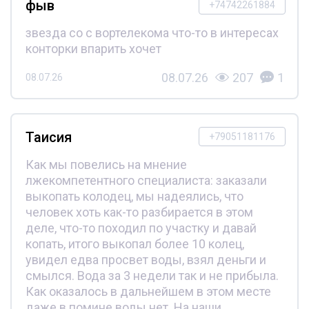
фыв
+74742261884
звезда со с вортелекома что-то в интересах
конторки впарить хочет
08.07.26
207
1
08.07.26
Таисия
+79051181176
Как мы повелись на мнение
лжекомпетентного специалиста: заказали
выкопать колодец, мы надеялись, что
человек хоть как-то разбирается в этом
деле, что-то походил по участку и давай
копать, итого выкопал более 10 колец,
увидел едва просвет воды, взял деньги и
смылся. Вода за 3 недели так и не прибыла.
Как оказалось в дальнейшем в этом месте
даже в помине воды нет. На наши