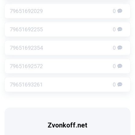
79651692029
0
79651692255
0
79651692354
0
79651692572
0
79651693261
0
Zvonkoff.net