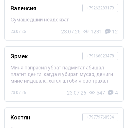
Валенсия
+79262283179
Сумашедший неадекват
23.07.26
1231
12
23.07.26
Эрмек
+79166023478
Миня папрасил убрат падмитат абищал
платит денги. кагда я убирал мусар, дениги
мине нидавала, хател штоби я ево трахал
23.07.26
547
4
23.07.26
Костян
+79779768584