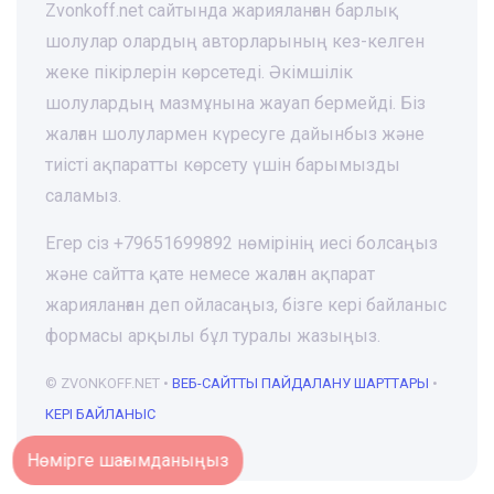
Zvonkoff.net сайтында жарияланған барлық
шолулар олардың авторларының кез-келген
жеке пікірлерін көрсетеді. Әкімшілік
шолулардың мазмұнына жауап бермейді. Біз
жалған шолулармен күресуге дайынбыз және
тиісті ақпаратты көрсету үшін барымызды
саламыз.
Егер сіз +79651699892 нөмірінің иесі болсаңыз
және сайтта қате немесе жалған ақпарат
жарияланған деп ойласаңыз, бізге кері байланыс
формасы арқылы бұл туралы жазыңыз.
© ZVONKOFF.NET •
ВЕБ-CАЙТТЫ ПАЙДАЛАНУ ШАРТТАРЫ
•
КЕРІ БАЙЛАНЫС
Нөмірге шағымданыңыз