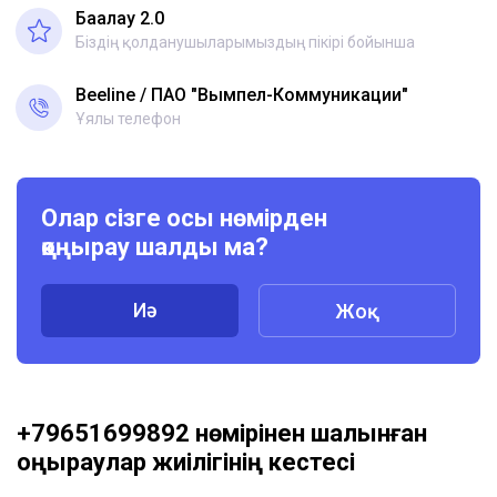
Бағалау 2.0
Біздің қолданушыларымыздың пікірі бойынша
Beeline
ПАО "Вымпел-Коммуникации"
Ұялы телефон
Олар сізге осы нөмірден
қоңырау шалды ма?
Иә
Жоқ
+79651699892 нөмірінен шалынған
қоңыраулар жиілігінің кестесі