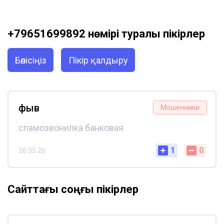
+79651699892 нөмірі туралы пікірлер
Бөлісіңіз
Пікір қалдыру
фыв
Мошенники
спамозвонилка банковая
1
0
26.05.26
Сайттағы соңғы пікірлер