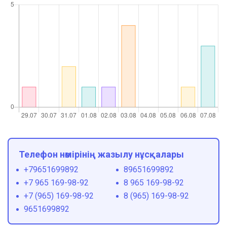
Телефон нөмірінің жазылу нұсқалары
+79651699892
89651699892
+7 965 169-98-92
8 965 169-98-92
+7 (965) 169-98-92
8 (965) 169-98-92
9651699892