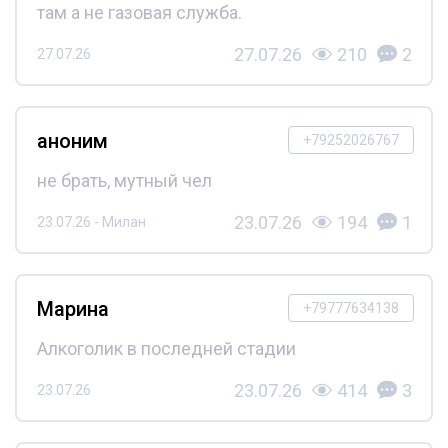
там а не газовая служба.
27.07.26
210
2
27.07.26
аноним
+79252026767
не брать, мутный чел
23.07.26
194
1
23.07.26 - Милан
Марина
+79777634138
Алкоголик в последней стадии
23.07.26
414
3
23.07.26