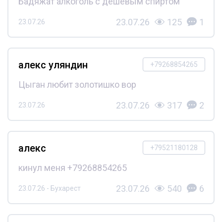
Бадяжат алкоголь с дешёвым спиртом
23.07.26
125
1
23.07.26
алекс уляндин
+79268854265
Цыган любит золотишко вор
23.07.26
317
2
23.07.26
алекс
+79521180128
кинул меня +79268854265
23.07.26
540
6
23.07.26 - Бухарест