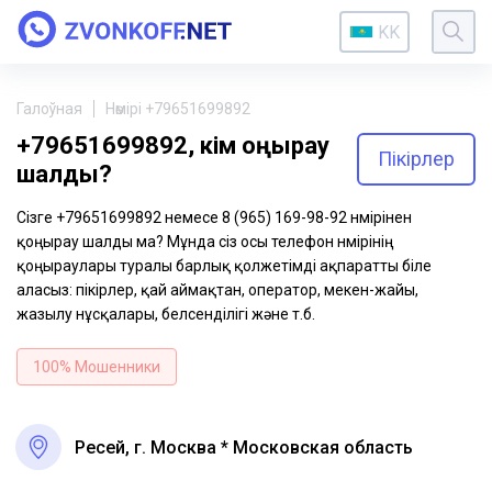
KK
Галоўная
Нөмірі +79651699892
+79651699892, кім қоңырау
Пікірлер
шалды?
Сізге +79651699892 немесе 8 (965) 169-98-92 нөмірінен
қоңырау шалды ма? Мұнда сіз осы телефон нөмірінің
қоңыраулары туралы барлық қолжетімді ақпаратты біле
аласыз: пікірлер, қай аймақтан, оператор, мекен-жайы,
жазылу нұсқалары, белсенділігі және т.б.
100% Мошенники
Ресей, г. Москва * Московская область