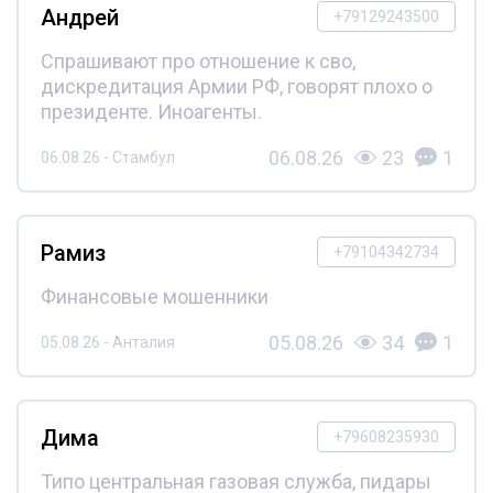
Андрей
+79129243500
Спрашивают про отношение к сво,
дискредитация Армии РФ, говорят плохо о
президенте. Иноагенты.
06.08.26
23
1
06.08.26 - Стамбул
Рамиз
+79104342734
Финансовые мошенники
05.08.26
34
1
05.08.26 - Анталия
Дима
+79608235930
Типо центральная газовая служба, пидары