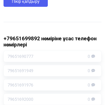
Пікір қалдыру
+79651699892 нөміріне ұқсас телефон
нөмірлері
79651690777
0
79651691949
0
79651691976
0
79651692000
0