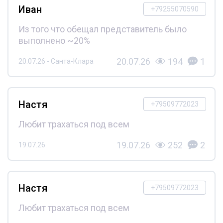
Иван
+79255070590
Из того что обещал представитель было
выполнено ~20%
20.07.26
194
1
20.07.26 - Санта-Клара
Настя
+79509772023
Любит трахаться под всем
19.07.26
252
2
19.07.26
Настя
+79509772023
Любит трахаться под всем