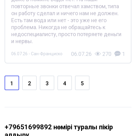
повторные звонки отвечал хамством, типа
он работу сделал и ничего нам не должен.
Есть там вода или нет - это уже не его
проблема. Никогда не обращайтесь к
недоспециалисту, просто потеряете деньги
и нервы.
06.07.26
270
1
06.07.26 - Сан-Франциско
1
2
3
4
5
+79651699892 нөмірі туралы пікір
қалдыру