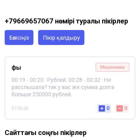
+79669657067 нөмірі туралы пікірлер
Бөлісіңіз
Пікір қалдыру
фы
Мошенники
00:19 - 00:20 : Рублей. 00:28 - 00:32 : Не
расслышала? так у вас же сумма долга
больше 250000 рублей.
0
0
07.05.26
Сайттағы соңғы пікірлер