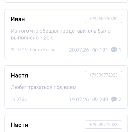
Иван
+79255070590
Из того что обещал представитель было
выполнено ~20%
20.07.26
191
1
20.07.26 - Санта-Клара
Настя
+79509772023
Любит трахаться под всем
19.07.26
249
2
19.07.26
Настя
+79509772023