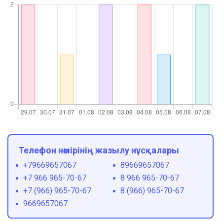
Телефон нөмірінің жазылу нұсқалары
+79669657067
89669657067
+7 966 965-70-67
8 966 965-70-67
+7 (966) 965-70-67
8 (966) 965-70-67
9669657067