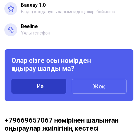
Бағалау 1.0
Біздің қолданушыларымыздың пікірі бойынша
Beeline
Ұялы телефон
Олар сізге осы нөмірден
қоңырау шалды ма?
Иә
Жоқ
+79669657067 нөмірінен шалынған
қоңыраулар жиілігінің кестесі