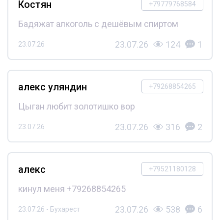
Костян
+79779768584
Бадяжат алкоголь с дешёвым спиртом
23.07.26
124
1
23.07.26
алекс уляндин
+79268854265
Цыган любит золотишко вор
23.07.26
316
2
23.07.26
алекс
+79521180128
кинул меня +79268854265
23.07.26
538
6
23.07.26 - Бухарест