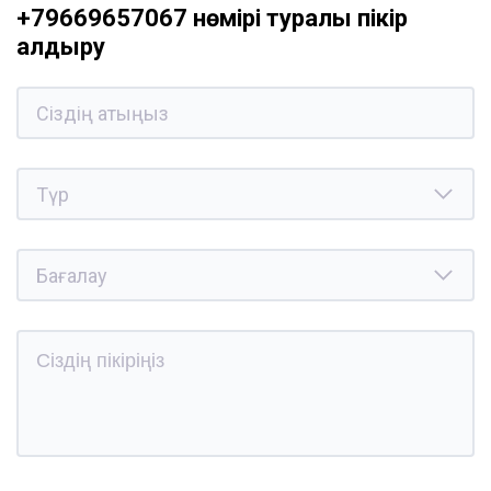
+79669657067 нөмірі туралы пікір
қалдыру