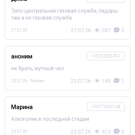
Типо центральная газовая служба, пидары
там а не газовая служба.
27.07.26
207
2
27.07.26
аноним
+79252026767
не брать, мутный чел
23.07.26
190
1
23.07.26 - Милан
Марина
+79777634138
Алкоголик в последней стадии
23.07.26
413
3
23.07.26