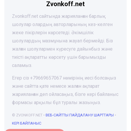
Zvonkoff.net
Zvonkoff.net сайтында жарияланған барлық
шолулар олардың авторларының кез-келген
жеке пікірлерін көрсетеді. Әкімшілік
шолулардың мазмұнына жауап бермейді. Біз
жалған шолулармен күресуге дайынбыз және
тиісті ақпаратты көрсету үшін барымызды
саламыз.
Егер сіз +79669657067 нөмірінің иесі болсаңыз
және сайтта қате немесе жалған ақпарат
жарияланған деп ойласаңыз, бізге кері байланыс
формасы арқылы бұл туралы жазыңыз.
© ZVONKOFF.NET •
ВЕБ-CАЙТТЫ ПАЙДАЛАНУ ШАРТТАРЫ
•
КЕРІ БАЙЛАНЫС