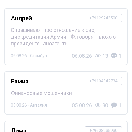
Андрей
+79129243500
Спрашивают про отношение к сво,
дискредитация Армии РФ, говорят плохо о
президенте. Иноагенты.
06.08.26
13
1
06.08.26 - Стамбул
Рамиз
+79104342734
Финансовые мошенники
05.08.26
30
1
05.08.26 - Анталия
Дима
+79608235930