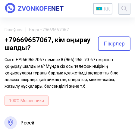
KK
Галоўная
Нөмірі +79669657067
+79669657067, кім қоңырау
Пікірлер
шалды?
Сізге +79669657067 немесе 8 (966) 965-70-67 нөмірінен
қоңырау шалды ма? Мұнда сіз осы телефон нөмірінің
қоңыраулары туралы барлық қолжетімді ақпаратты біле
аласыз: пікірлер, қай аймақтан, оператор, мекен-жайы,
жазылу нұсқалары, белсенділігі және т.б.
100% Мошенники
Ресей