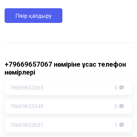
Пікір қалдыру
+79669657067 нөміріне ұқсас телефон
нөмірлері
79669653263
0
79669653349
0
79669653651
1