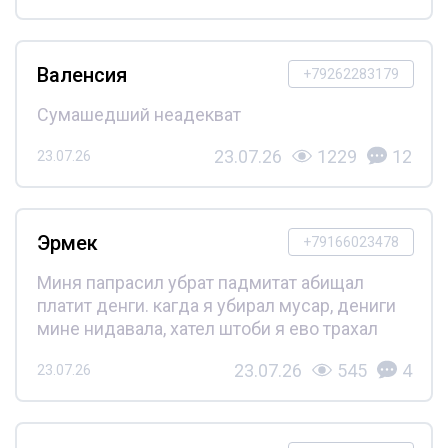
Валенсия
+79262283179
Сумашедший неадекват
23.07.26
1229
12
23.07.26
Эрмек
+79166023478
Миня папрасил убрат падмитат абищал
платит денги. кагда я убирал мусар, дениги
мине нидавала, хател штоби я ево трахал
23.07.26
545
4
23.07.26