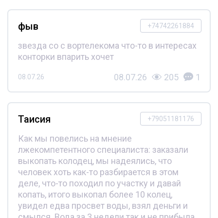
фыв
+74742261884
звезда со с вортелекома что-то в интересах
конторки впарить хочет
08.07.26
205
1
08.07.26
Таисия
+79051181176
Как мы повелись на мнение
лжекомпетентного специалиста: заказали
выкопать колодец, мы надеялись, что
человек хоть как-то разбирается в этом
деле, что-то походил по участку и давай
копать, итого выкопал более 10 колец,
увидел едва просвет воды, взял деньги и
смылся. Вода за 3 недели так и не прибыла.