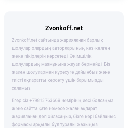
Zvonkoff.net
Zvonkoff.net сайтында жарияланған барлық
шолулар олардың авторларының кез-келген
жеке пікірлерін көрсетеді. Әкімшілік
шолулардың мазмұнына жауап бермейді. Біз
жалған шолулармен күресуге дайынбыз және
тиісті ақпаратты көрсету үшін барымызды
саламыз.
Егер сіз +79813763668 нөмірінің иесі болсаңыз
және сайтта қате немесе жалған ақпарат
жарияланған деп ойласаңыз, бізге кері байланыс
формасы арқылы бұл туралы жазыңыз.