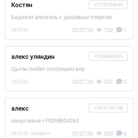
Костян
+79779768584
Бадяжат алкоголь с дешёвым спиртом
23.07.26
132
1
23.07.26
алекс уляндин
+79268854265
Цыган любит золотишко вор
23.07.26
331
2
23.07.26
алекс
+79521180128
кинул меня +79268854265
23.07.26
550
6
23.07.26 - Бухарест