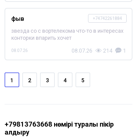
фыв
+74742261884
звезда со с вортелекома что-то в интересах
конторки впарить хочет
08.07.26
214
1
08.07.26
1
2
3
4
5
+79813763668 нөмірі туралы пікір
қалдыру