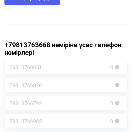
+79813763668 нөміріне ұқсас телефон
нөмірлері
79813760051
0
79813766020
1
79813766792
0
79813766985
0