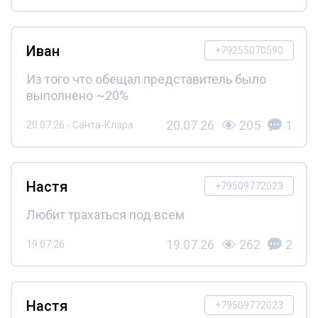
Иван
+79255070590
Из того что обещал представитель было
выполнено ~20%
20.07.26
205
1
20.07.26 - Санта-Клара
Настя
+79509772023
Любит трахаться под всем
19.07.26
262
2
19.07.26
Настя
+79509772023