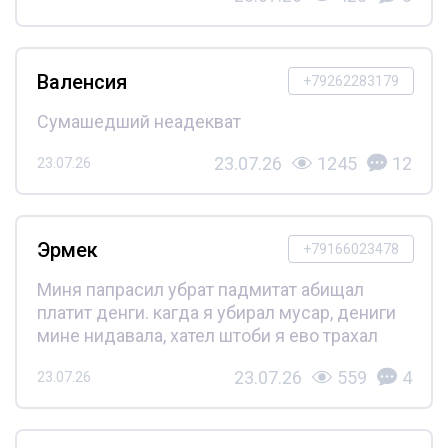
Валенсия
+79262283179
Сумашедший неадекват
23.07.26
1245
12
23.07.26
Эрмек
+79166023478
Миня папрасил убрат падмитат абищал
платит денги. кагда я убирал мусар, дениги
мине нидавала, хател штоби я ево трахал
23.07.26
559
4
23.07.26