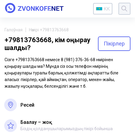
KK
Галоўная
Нөмірі +79813763668
+79813763668, кім қоңырау
Пікірлер
шалды?
Сізге +79813763668 немесе 8 (981) 376-36-68 нөмірінен
қоңырау шалды ма? Мұнда сіз осы телефон нөмірінің
қоңыраулары туралы барлық қолжетімді ақпаратты біле
аласыз: пікірлер, қай аймақтан, оператор, мекен-жайы,
жазылу нұсқалары, белсенділігі және т.б.
Ресей
Бағалау – жоқ
Біздің қолданушыларымыздың пікірі бойынша