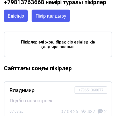
+79813763668 нөмірі туралы пікірлер
Бөлісіңіз
Пікір қалдыру
Пікірлер әлі жоқ, бірақ сіз өзіңіздікін
қалдыра аласыз.
Сайттағы соңғы пікірлер
Владимир
+79651360077
Подбор новостроек
07.08.26
437
2
07.08.26