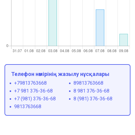
Телефон нөмірінің жазылу нұсқалары
+79813763668
89813763668
+7 981 376-36-68
8 981 376-36-68
+7 (981) 376-36-68
8 (981) 376-36-68
9813763668