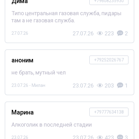
Дима
+79608235930
Типо центральная газовая служба, пидары
там а не газовая служба.
27.07.26
223
2
27.07.26
аноним
+79252026767
не брать, мутный чел
23.07.26
203
1
23.07.26 - Милан
Марина
+79777634138
Алкоголик в последней стадии
23.07.26
423
3
23.07.26