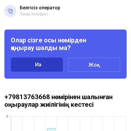
Белгісіз оператор
Ұялы телефон
Олар сізге осы нөмірден
қоңырау шалды ма?
Иә
Жоқ
+79813763668 нөмірінен шалынған
қоңыраулар жиілігінің кестесі