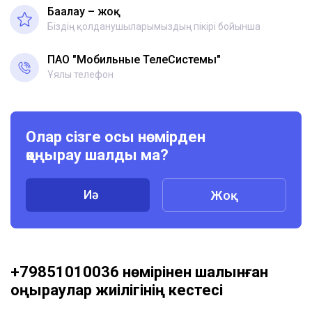
Бағалау – жоқ
Біздің қолданушыларымыздың пікірі бойынша
ПАО "Мобильные ТелеСистемы"
Ұялы телефон
Олар сізге осы нөмірден
қоңырау шалды ма?
Иә
Жоқ
+79851010036 нөмірінен шалынған
қоңыраулар жиілігінің кестесі