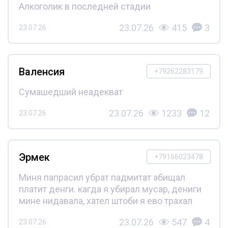
Алкоголик в последней стадии
23.07.26
415
3
23.07.26
Валенсия
+79262283179
Сумашедший неадекват
23.07.26
1233
12
23.07.26
Эрмек
+79166023478
Миня папрасил убрат падмитат абищал
платит денги. кагда я убирал мусар, дениги
мине нидавала, хател штоби я ево трахал
23.07.26
547
4
23.07.26