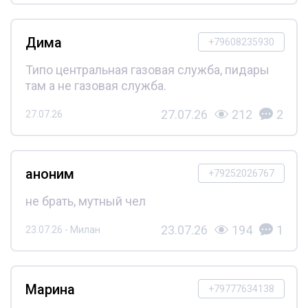
Дима
+79608235930
Типо центральная газовая служба, пидары
там а не газовая служба.
27.07.26
212
2
27.07.26
аноним
+79252026767
не брать, мутный чел
23.07.26
194
1
23.07.26 - Милан
Марина
+79777634138