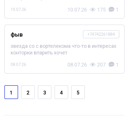
10.07.26
175
1
10.07.26
фыв
+74742261884
звезда со с вортелекома что-то в интересах
конторки впарить хочет
08.07.26
207
1
08.07.26
1
2
3
4
5