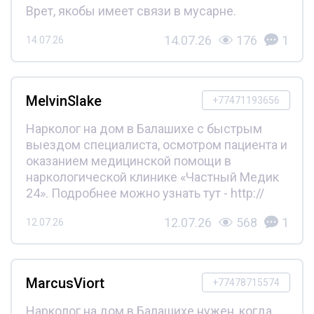
Врет, якобы имеет связи в мусарне.
14.07.26
176
1
14.07.26
MelvinSlake
+77471193656
Нарколог на дом в Балашихе с быстрым
выездом специалиста, осмотром пациента и
оказанием медицинской помощи в
наркологической клинике «Частный Медик
24». Подробнее можно узнать тут - http://
12.07.26
568
1
12.07.26
MarcusViort
+77478715574
Нарколог на дом в Балашихе нужен, когда