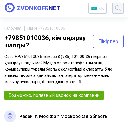
KK
Галоўная
Нөмірі +79851010036
+79851010036, кім қоңырау
Пікірлер
шалды?
Сізге +79851010036 немесе 8 (985) 101-00-36 нөмірінен
қоңырау шалды ма? Мұнда сіз осы телефон нөмірінің
қоңыраулары туралы барлық қолжетімді ақпаратты біле
аласыз: пікірлер, қай аймақтан, оператор, мекен-жайы,
жазылу нұсқалары, белсенділігі және т.б.
Возможно, полезный звонок из компании
Ресей, г. Москва * Московская область