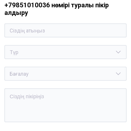
+79851010036 нөмірі туралы пікір
қалдыру