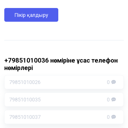
Пікір қалдыру
+79851010036 нөміріне ұқсас телефон
нөмірлері
79851010026
0
79851010035
0
79851010037
0