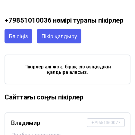
+79851010036 нөмірі туралы пікірлер
Бөлісіңіз
Пікір қалдыру
Пікірлер әлі жоқ, бірақ сіз өзіңіздікін
қалдыра аласыз.
Сайттағы соңғы пікірлер
Владимир
+79651360077
Подбор новостроек