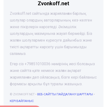
Zvonkoff.net
Zvonkoff.net сайтында жарияланған барлық
шолулар олардың авторларының кез-келген
жеке пікірлерін көрсетеді. Әкімшілік
шолулардың мазмұнына жауап бермейді. Біз
жалған шолулармен күресуге дайынбыз және
тиісті ақпаратты көрсету үшін барымызды
саламыз.
Егер сіз +79851010036 нөмірінің иесі болсаңыз
және сайтта қате немесе жалған ақпарат
жарияланған деп ойласаңыз, бізге кері байланыс
формасы арқылы бұл туралы жазыңыз.
© ZVONKOFF.NET •
ВЕБ-CАЙТТЫ ПАЙДАЛАНУ ШАРТТАРЫ
•
КЕРІ БАЙЛАНЫС