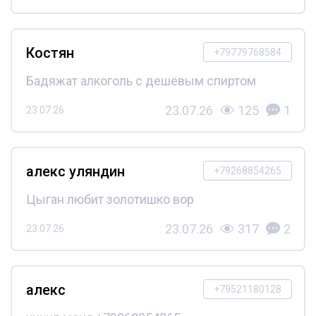
Костян
+79779768584
Бадяжат алкоголь с дешёвым спиртом
23.07.26
125
1
23.07.26
алекс уляндин
+79268854265
Цыган любит золотишко вор
23.07.26
317
2
23.07.26
алекс
+79521180128