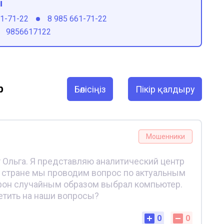
ы
61-71-22
8 985 661-71-22
9856617122
р
Бөлісіңіз
Пікір қалдыру
Мошенники
ут Ольга. Я представляю аналитический центр
ей стране мы проводим вопрос по актуальным
лефон случайным образом выбрал компьютер.
ветить на наши вопросы?
0
0