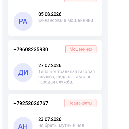
05.08.2026
РА
Финансовые мошенники
+79608235930
Мошенники
27.07.2026
ДИ
Типо центральная газовая
служба, пидары там а не
газовая служба.
+79252026767
Неадекваты
23.07.2026
АН
не брать, мутный чел