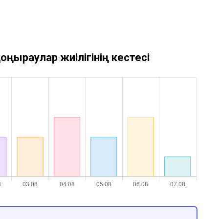
оңыраулар жиілігінің кестесі