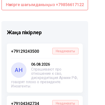
Нөмірге шағымданыңыз +79856617122
Жаңа пікірлер
+79129243500
Неадекваты
06.08.2026
АН
Спрашивают про
отношение к сво,
дискредитация Армии РФ,
говорят плохо о президенте.
Иноагенты.
+79104342734
Неадекваты