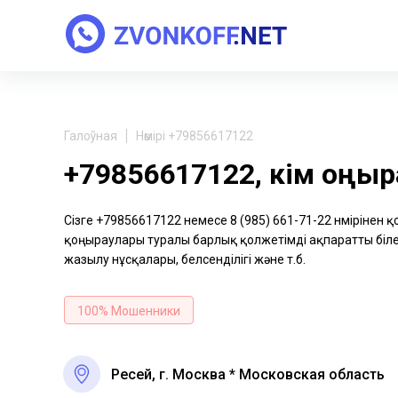
Галоўная
Нөмірі +79856617122
+79856617122, кім қоңы
Сізге +79856617122 немесе 8 (985) 661-71-22 нөмірінен 
қоңыраулары туралы барлық қолжетімді ақпаратты біле 
жазылу нұсқалары, белсенділігі және т.б.
100% Мошенники
Ресей, г. Москва * Московская область