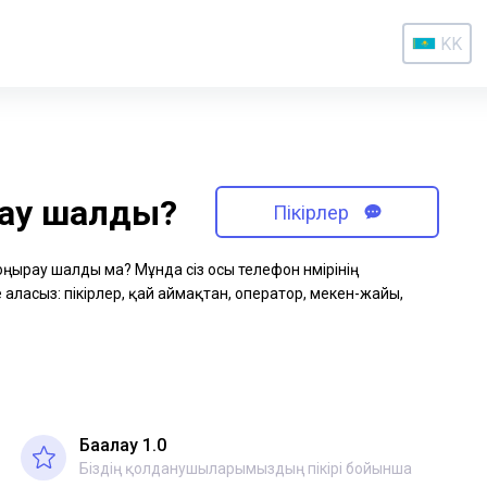
KK
рау шалды?
Пікірлер
қоңырау шалды ма? Мұнда сіз осы телефон нөмірінің
аласыз: пікірлер, қай аймақтан, оператор, мекен-жайы,
Бағалау 1.0
Біздің қолданушыларымыздың пікірі бойынша