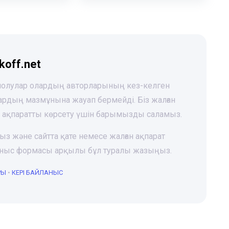
koff.net
 шолулар олардың авторларының кез-келген
лардың мазмұнына жауап бермейді. Біз жалған
і ақпаратты көрсету үшін барымызды саламыз.
ңыз және сайтта қате немесе жалған ақпарат
йланыс формасы арқылы бұл туралы жазыңыз.
РЫ
•
КЕРІ БАЙЛАНЫС