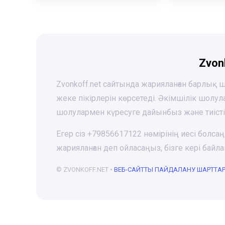
Zvon
Zvonkoff.net сайтында жарияланған барлық
жеке пікірлерін көрсетеді. Әкімшілік шолу
шолулармен күресуге дайынбыз және тиіст
Егер сіз +79856617122 нөмірінің иесі болса
жарияланған деп ойласаңыз, бізге кері ба
© ZVONKOFF.NET •
ВЕБ-CАЙТТЫ ПАЙДАЛАНУ ШАРТТА