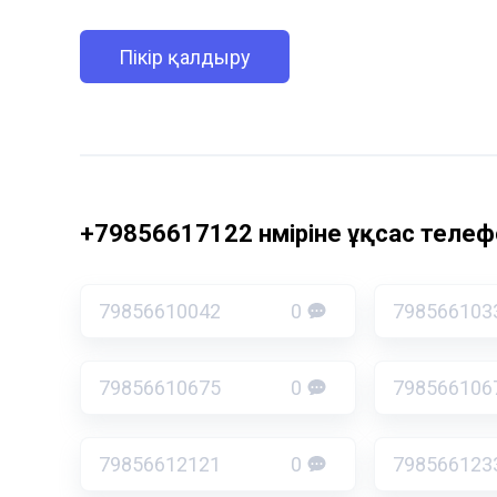
Пікір қалдыру
+79856617122 нөміріне ұқсас телефо
79856610042
0
798566103
79856610675
0
798566106
79856612121
0
798566123