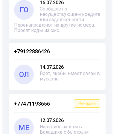
16.07.2026
ГО
Сообщают о
несуществующем кредите
или задолженности.
Перенаправляют на другие номера.
Просят коды из смс.
+79122886426
14.07.2026
ОЛ
Врет, якобы имеет связи в
мусарне.
+77471193656
Реклама
12.07.2026
ME
Нарколог на дом в
Балашихе с быстрым