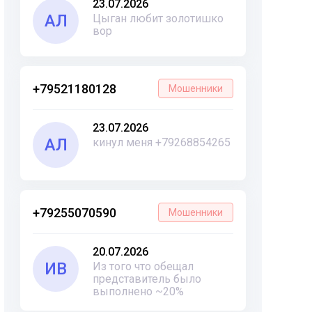
23.07.2026
АЛ
Цыган любит золотишко
вор
+79521180128
Мошенники
23.07.2026
АЛ
кинул меня +79268854265
+79255070590
Мошенники
20.07.2026
ИВ
Из того что обещал
представитель было
выполнено ~20%