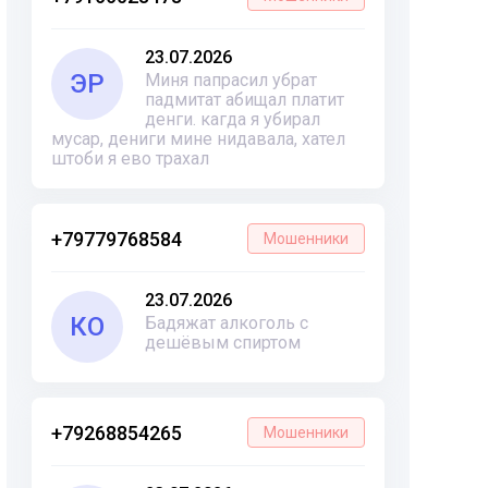
23.07.2026
ЭР
Миня папрасил убрат
падмитат абищал платит
денги. кагда я убирал
мусар, дениги мине нидавала, хател
штоби я ево трахал
+79779768584
Мошенники
23.07.2026
КО
Бадяжат алкоголь с
дешёвым спиртом
+79268854265
Мошенники