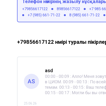
Телефон нөмірінің жазылу нұсқалар
+79856617122
89856617122
+7 985 6
+7 (985) 661-71-22
8 (985) 661-71-22
+79856617122 нөмірі туралы пікірле
asd
00:00 - 00:09 : Алло! Меня зов
AS
в ЦИОМ. 00:09 - 00:13 : По вс
темам. 00:13 - 00:15 : Ваш те
00:15 - 00:17 : Могли бы вы от
25.06.26