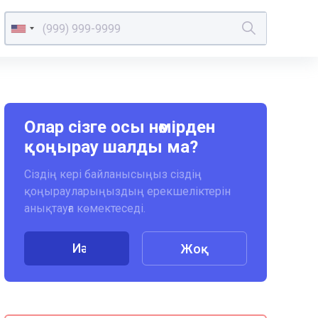
Олар сізге осы нөмірден
қоңырау шалды ма?
Сіздің кері байланысыңыз сіздің
қоңырауларыңыздың ерекшеліктерін
анықтауға көмектеседі.
Иә
Жоқ