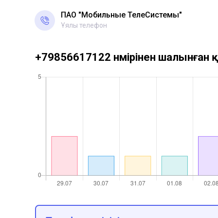
ПАО "Мобильные ТелеСистемы"
Ұялы телефон
+79856617122 нөмірінен шалынған қ