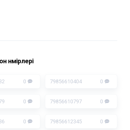
н нөмірлері
32
0
79856610404
0
79
0
79856610797
0
36
0
79856612345
0