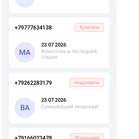
+79777634138
Хулиганы
23.07.2026
МА
Алкоголик в последней
стадии
+79262283179
Неадекваты
23.07.2026
ВА
Сумашедший неадекват
+79166023478
Мошенники