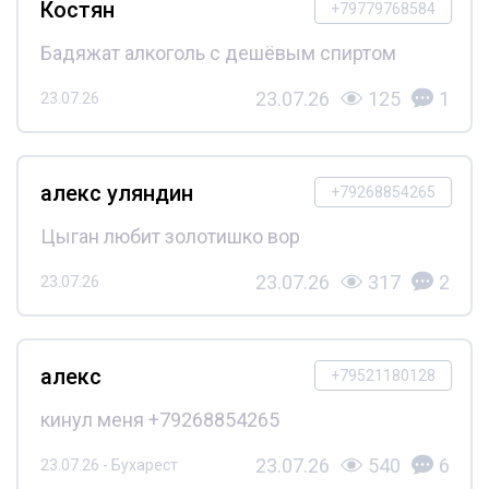
Костян
+79779768584
Бадяжат алкоголь с дешёвым спиртом
23.07.26
125
1
23.07.26
алекс уляндин
+79268854265
Цыган любит золотишко вор
23.07.26
317
2
23.07.26
алекс
+79521180128
кинул меня +79268854265
23.07.26
540
6
23.07.26 - Бухарест