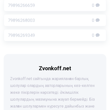
79896266659
0
79896268003
0
79896269349
0
Zvonkoff.net
Zvonkoff.net сайтында жарияланған барлық
шолулар олардың авторларының кез-келген
жеке пікірлерін көрсетеді. Әкімшілік
шолулардың мазмұнына жауап бермейді. Біз
жалған шолулармен күресуге дайынбыз және