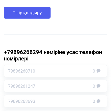
Пікір қалдыру
+79896268294 нөміріне ұқсас телефон
нөмірлері
79896260710
0
79896261247
0
79896263693
0