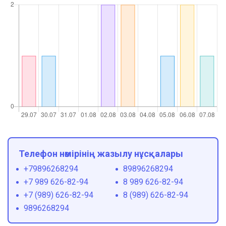
Телефон нөмірінің жазылу нұсқалары
+79896268294
89896268294
+7 989 626-82-94
8 989 626-82-94
+7 (989) 626-82-94
8 (989) 626-82-94
9896268294