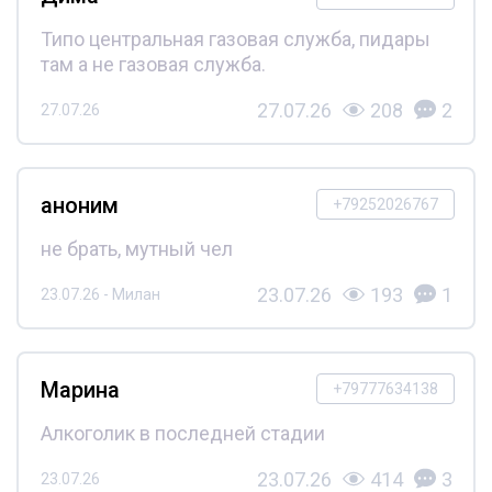
Типо центральная газовая служба, пидары
там а не газовая служба.
27.07.26
208
2
27.07.26
аноним
+79252026767
не брать, мутный чел
23.07.26
193
1
23.07.26 - Милан
Марина
+79777634138
Алкоголик в последней стадии
23.07.26
414
3
23.07.26