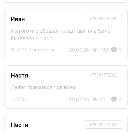
Иван
+79255070590
Из того что обещал представитель было
выполнено ~20%
20.07.26
192
1
20.07.26 - Санта-Клара
Настя
+79509772023
Любит трахаться под всем
19.07.26
251
2
19.07.26
Настя
+79509772023