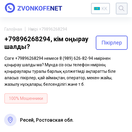
KK
Галоўная
Нөмірі +79896268294
+79896268294, кім қоңырау
Пікірлер
шалды?
Сізге +79896268294 немесе 8 (989) 626-82-94 нөмірінен
қоңырау шалды ма? Мұнда сіз осы телефон нөмірінің
қоңыраулары туралы барлық қолжетімді ақпаратты біле
аласыз: пікірлер, қай аймақтан, оператор, мекен-жайы,
жазылу нұсқалары, белсенділігі және т.б.
100% Мошенники
Ресей, Ростовская обл.