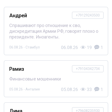
Андрей
+79129243500
Спрашивают про отношение к сво,
дискредитация Армии РФ, говорят плохо о
президенте. Иноагенты.
06.08.26
19
1
06.08.26 - Стамбул
Рамиз
+79104342734
Финансовые мошенники
05.08.26
33
1
05.08.26 - Анталия
Дима
+79608235930