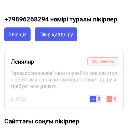
+79896268294 нөмірі туралы пікірлер
Бөлісіңіз
Пікір қалдыру
Ленялнр
Мошенники
"профессионалка"типо случайно знакомится
с ребятами сво и потом подставляет дыру и
требует все деньги
0
0
21.06.26
Сайттағы соңғы пікірлер