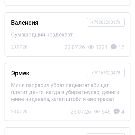
Валенсия
+79262283179
Сумашедший неадекват
23.07.26
1231
12
23.07.26
Эрмек
+79166023478
Миня папрасил убрат падмитат абищал
платит денги. кагда я убирал мусар, дениги
мине нидавала, хател штоби я ево трахал
23.07.26
546
4
23.07.26