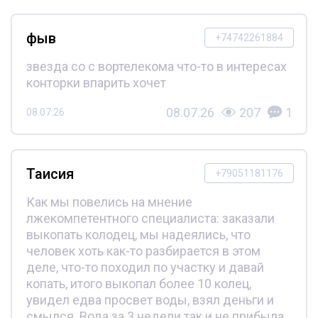
фыв
+74742261884
звезда со с вортелекома что-то в интересах
конторки впарить хочет
08.07.26
207
1
08.07.26
Таисия
+79051181176
Как мы повелись на мнение
лжекомпетентного специалиста: заказали
выкопать колодец, мы надеялись, что
человек хоть как-то разбирается в этом
деле, что-то походил по участку и давай
копать, итого выкопал более 10 колец,
увидел едва просвет воды, взял деньги и
смылся. Вода за 3 недели так и не прибыла.