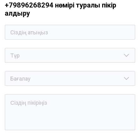
+79896268294 нөмірі туралы пікір
қалдыру