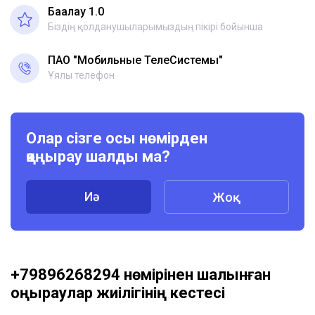
Бағалау 1.0
Біздің қолданушыларымыздың пікірі бойынша
ПАО "Мобильные ТелеСистемы"
Ұялы телефон
Олар сізге осы нөмірден
қоңырау шалды ма?
Иә
Жоқ
+79896268294 нөмірінен шалынған
қоңыраулар жиілігінің кестесі