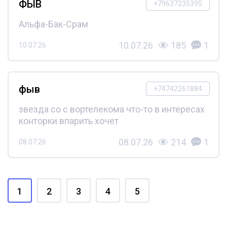
ФЫВ
+79637235395
Альфа-Бак-Срам
10.07.26
185
1
10.07.26
фыв
+74742261884
звезда со с вортелекома что-то в интересах
конторки впарить хочет
08.07.26
214
1
08.07.26
1
2
3
4
5