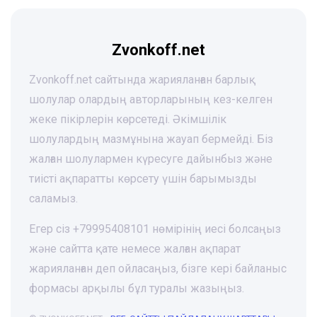
Zvonkoff.net
Zvonkoff.net сайтында жарияланған барлық
шолулар олардың авторларының кез-келген
жеке пікірлерін көрсетеді. Әкімшілік
шолулардың мазмұнына жауап бермейді. Біз
жалған шолулармен күресуге дайынбыз және
тиісті ақпаратты көрсету үшін барымызды
саламыз.
Егер сіз +79995408101 нөмірінің иесі болсаңыз
және сайтта қате немесе жалған ақпарат
жарияланған деп ойласаңыз, бізге кері байланыс
формасы арқылы бұл туралы жазыңыз.