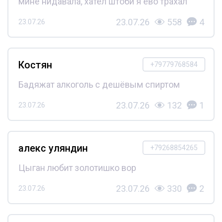
мине нидавала, хател штоби я ево трахал
23.07.26
558
4
23.07.26
Костян
+79779768584
Бадяжат алкоголь с дешёвым спиртом
23.07.26
132
1
23.07.26
алекс уляндин
+79268854265
Цыган любит золотишко вор
23.07.26
330
2
23.07.26