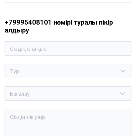
+79995408101 нөмірі туралы пікір
қалдыру