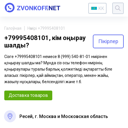
KK
Галоўная
Нөмірі +79995408101
+79995408101, кім қоңырау
Пікірлер
шалды?
Сізге +79995408101 немесе 8 (999) 540-81-01 нөмірінен
қоңырау шалды ма? Мұнда сіз осы телефон нөмірінің
қоңыраулары туралы барлық қолжетімді ақпаратты біле
аласыз: пікірлер, қай аймақтан, оператор, мекен-жайы,
жазылу нұсқалары, белсенділігі және т.б.
Доставка товаров
Ресей, г. Москва и Московская область