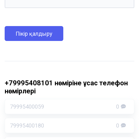
Пікір қалдыру
+79995408101 нөміріне ұқсас телефон
нөмірлері
79995400059
0
79995400180
0