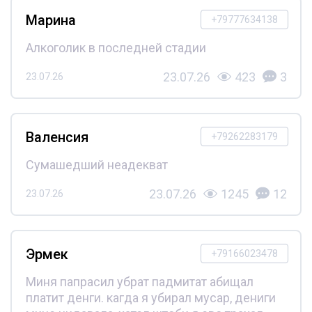
Марина
+79777634138
Алкоголик в последней стадии
23.07.26
423
3
23.07.26
Валенсия
+79262283179
Сумашедший неадекват
23.07.26
1245
12
23.07.26
Эрмек
+79166023478
Миня папрасил убрат падмитат абищал
платит денги. кагда я убирал мусар, дениги