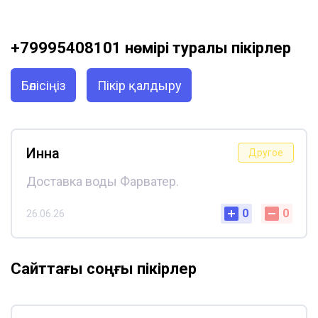
+79995408101 нөмірі туралы пікірлер
Бөлісіңіз
Пікір қалдыру
Инна
Другое
Доставка воды Фарватер.
0
0
26.06.26
Сайттағы соңғы пікірлер