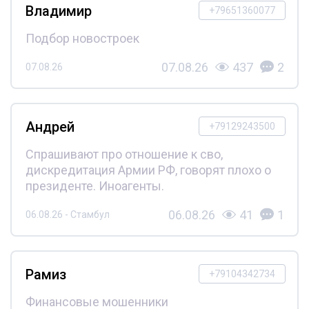
Владимир
+79651360077
Подбор новостроек
07.08.26
437
2
07.08.26
Андрей
+79129243500
Спрашивают про отношение к сво,
дискредитация Армии РФ, говорят плохо о
президенте. Иноагенты.
06.08.26
41
1
06.08.26 - Стамбул
Рамиз
+79104342734
Финансовые мошенники