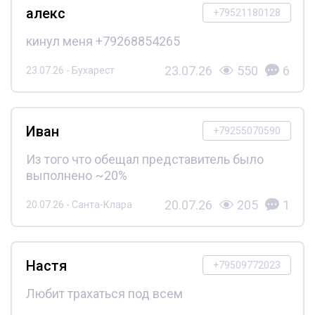
алекс
+79521180128
кинул меня +79268854265
23.07.26
550
6
23.07.26 - Бухарест
Иван
+79255070590
Из того что обещал представитель было
выполнено ~20%
20.07.26
205
1
20.07.26 - Санта-Клара
Настя
+79509772023
Любит трахаться под всем