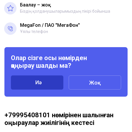
Бағалау – жоқ
Біздің қолданушыларымыздың пікірі бойынша
MegaFon
ПАО "МегаФон"
Ұялы телефон
Олар сізге осы нөмірден
қоңырау шалды ма?
Иә
Жоқ
+79995408101 нөмірінен шалынған
қоңыраулар жиілігінің кестесі