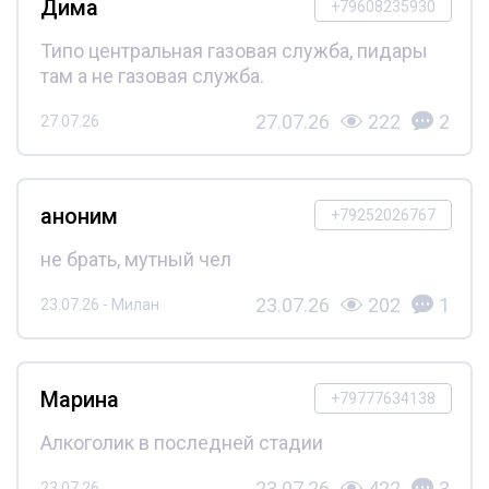
Дима
+79608235930
Типо центральная газовая служба, пидары
там а не газовая служба.
27.07.26
222
2
27.07.26
аноним
+79252026767
не брать, мутный чел
23.07.26
202
1
23.07.26 - Милан
Марина
+79777634138
Алкоголик в последней стадии
23.07.26
422
3
23.07.26