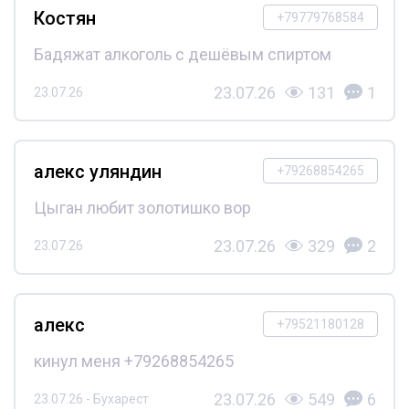
Костян
+79779768584
Бадяжат алкоголь с дешёвым спиртом
23.07.26
131
1
23.07.26
алекс уляндин
+79268854265
Цыган любит золотишко вор
23.07.26
329
2
23.07.26
алекс
+79521180128
кинул меня +79268854265
23.07.26
549
6
23.07.26 - Бухарест