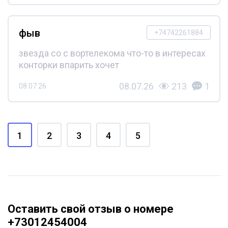
фыв
+74742261884
звезда со с вортелекома что-то в интересах
конторки впарить хочет
08.07.26
213
1
08.07.26
1
2
3
4
5
Оставить свой отзыв о номере
+73012454004