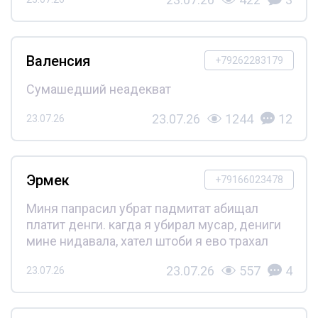
Валенсия
+79262283179
Сумашедший неадекват
23.07.26
1244
12
23.07.26
Эрмек
+79166023478
Миня папрасил убрат падмитат абищал
платит денги. кагда я убирал мусар, дениги
мине нидавала, хател штоби я ево трахал
23.07.26
557
4
23.07.26