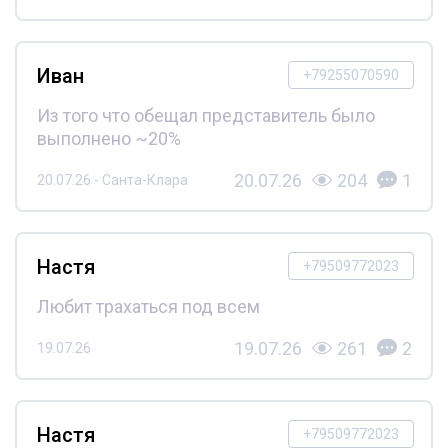
Иван
+79255070590
Из того что обещал представитель было
выполнено ~20%
20.07.26
204
1
20.07.26 - Санта-Клара
Настя
+79509772023
Любит трахаться под всем
19.07.26
261
2
19.07.26
Настя
+79509772023