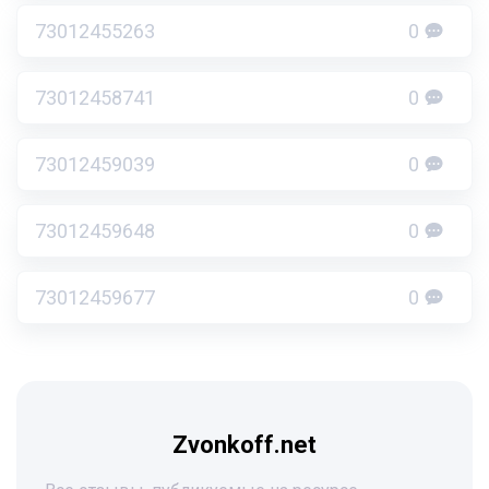
73012455263
0
73012458741
0
73012459039
0
73012459648
0
73012459677
0
Zvonkoff.net