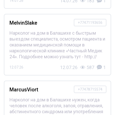
14.07.26
183
1
14.07.26
MelvinSlake
+77471193656
Нарколог на дом в Балашихе с быстрым
выездом специалиста, осмотром пациента и
оказанием медицинской помощи в
наркологической клинике «Частный Медик
24». Подробнее можно узнать тут - http://
12.07.26
587
1
12.07.26
MarcusViort
+77478715574
Нарколог на дом в Балашихе нужен, когда
человек после алкоголя, запоя, отравления,
абстинентного синдрома или употребления