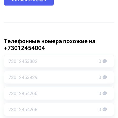
Телефонные номера похожие на
+73012454004
73012453882
0
73012453929
0
73012454266
0
73012454268
0