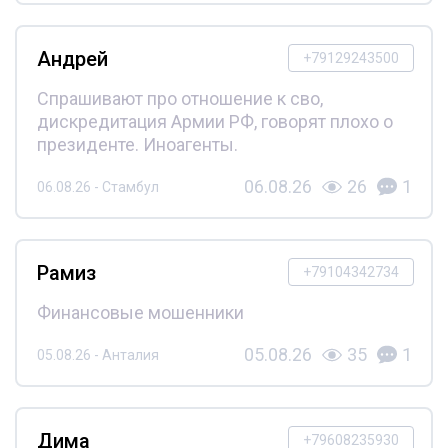
Андрей
+79129243500
Спрашивают про отношение к сво,
дискредитация Армии РФ, говорят плохо о
президенте. Иноагенты.
06.08.26
26
1
06.08.26 - Стамбул
Рамиз
+79104342734
Финансовые мошенники
05.08.26
35
1
05.08.26 - Анталия
Дима
+79608235930