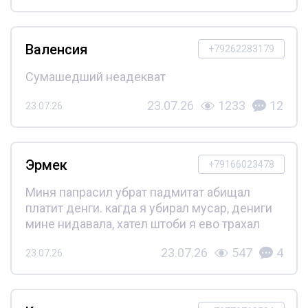
Валенсия
+79262283179
Сумашедший неадекват
23.07.26
1233
12
23.07.26
Эрмек
+79166023478
Миня папрасил убрат падмитат абищал
платит денги. кагда я убирал мусар, дениги
мине нидавала, хател штоби я ево трахал
23.07.26
547
4
23.07.26