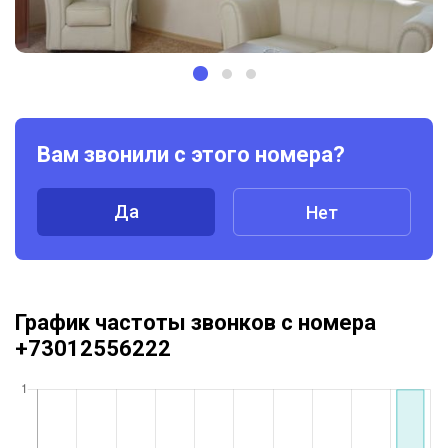
Вам звонили с этого номера?
Да
Нет
График частоты звонков с номера
+73012556222