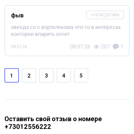
фыв
+74742261884
звезда со с вортелекома что-то в интересах
конторки впарить хочет
08.07.26
207
1
08.07.26
1
2
3
4
5
Оставить свой отзыв о номере
+73012556222