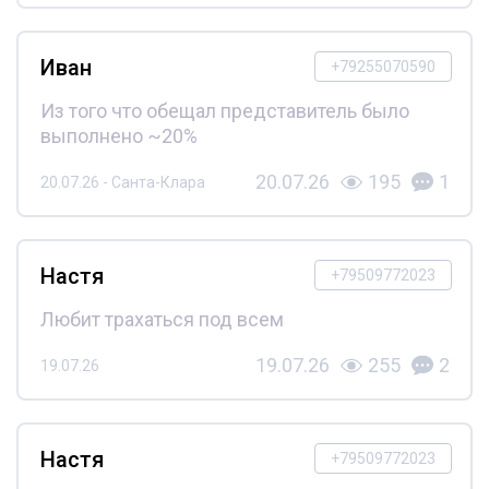
Иван
+79255070590
Из того что обещал представитель было
выполнено ~20%
20.07.26
195
1
20.07.26 - Санта-Клара
Настя
+79509772023
Любит трахаться под всем
19.07.26
255
2
19.07.26
Настя
+79509772023