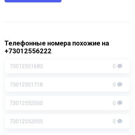
Телефонные номера похожие на
+73012556222
73012551683
0
73012551718
0
73012552000
0
73012552055
0