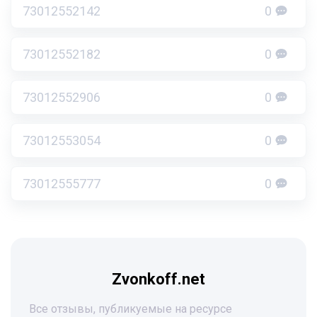
73012552142
0
73012552182
0
73012552906
0
73012553054
0
73012555777
0
Zvonkoff.net
Все отзывы, публикуемые на ресурсе