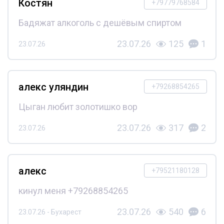
Костян
+79779768584
Бадяжат алкоголь с дешёвым спиртом
23.07.26
125
1
23.07.26
алекс уляндин
+79268854265
Цыган любит золотишко вор
23.07.26
317
2
23.07.26
алекс
+79521180128
кинул меня +79268854265
23.07.26
540
6
23.07.26 - Бухарест