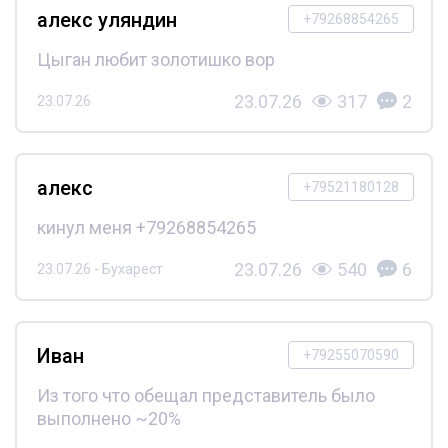
алекс уляндин
+79268854265
Цыган любит золотишко вор
23.07.26
317
2
23.07.26
алекс
+79521180128
кинул меня +79268854265
23.07.26
540
6
23.07.26 - Бухарест
Иван
+79255070590
Из того что обещал представитель было
выполнено ~20%