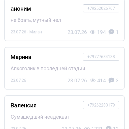
аноним
+79252026767
не брать, мутный чел
23.07.26
194
1
23.07.26 - Милан
Марина
+79777634138
Алкоголик в последней стадии
23.07.26
414
3
23.07.26
Валенсия
+79262283179
Сумашедший неадекват
23.07.26
1231
12
23.07.26