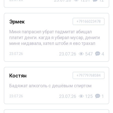
Эрмек
+79166023478
Миня папрасил убрат падмитат абищал
платит денги. кагда я убирал мусар, дениги
мине нидавала, хател штоби я ево трахал
23.07.26
547
4
23.07.26
Костян
+79779768584
Бадяжат алкоголь с дешёвым спиртом
23.07.26
125
1
23.07.26