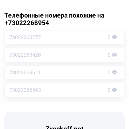
Телефонные номера похожие на
+73022268954
73022260272
0
73022260428
0
73022263611
0
73022265563
0
Zvonkoff.net