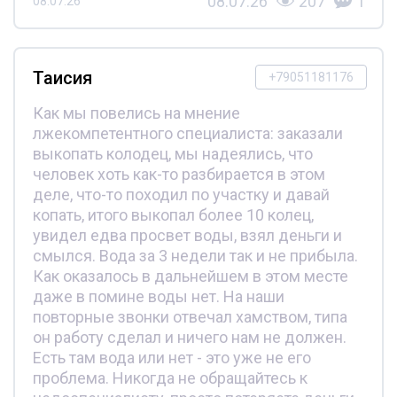
08.07.26
207
1
08.07.26
Таисия
+79051181176
Как мы повелись на мнение
лжекомпетентного специалиста: заказали
выкопать колодец, мы надеялись, что
человек хоть как-то разбирается в этом
деле, что-то походил по участку и давай
копать, итого выкопал более 10 колец,
увидел едва просвет воды, взял деньги и
смылся. Вода за 3 недели так и не прибыла.
Как оказалось в дальнейшем в этом месте
даже в помине воды нет. На наши
повторные звонки отвечал хамством, типа
он работу сделал и ничего нам не должен.
Есть там вода или нет - это уже не его
проблема. Никогда не обращайтесь к