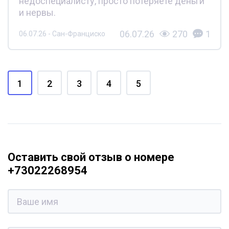
недоспециалисту, просто потеряете деньги
и нервы.
06.07.26
270
1
06.07.26 - Сан-Франциско
1
2
3
4
5
Оставить свой отзыв о номере
+73022268954