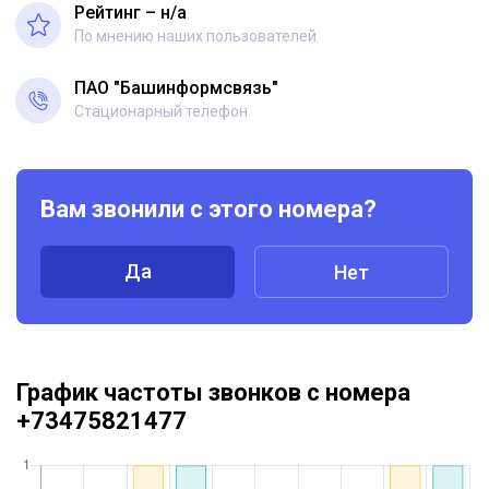
Рейтинг – н/a
По мнению наших пользователей
ПАО "Башинформсвязь"
Стационарный телефон
Вам звонили с этого номера?
Да
Нет
График частоты звонков с номера
+73475821477