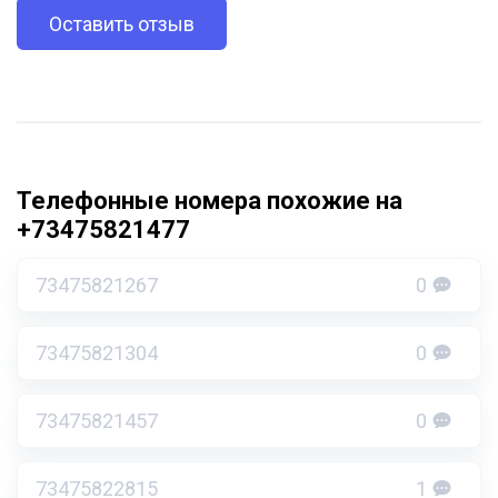
Оставить отзыв
Телефонные номера похожие на
+73475821477
73475821267
0
73475821304
0
73475821457
0
73475822815
1