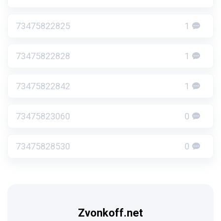
73475822825
1
73475822828
1
73475822842
1
73475823060
0
73475828530
0
Zvonkoff.net