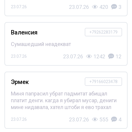
23.07.26
420
3
23.07.26
Валенсия
+79262283179
Сумашедший неадекват
23.07.26
1242
12
23.07.26
Эрмек
+79166023478
Миня папрасил убрат падмитат абищал
платит денги. кагда я убирал мусар, дениги
мине нидавала, хател штоби я ево трахал
23.07.26
555
4
23.07.26