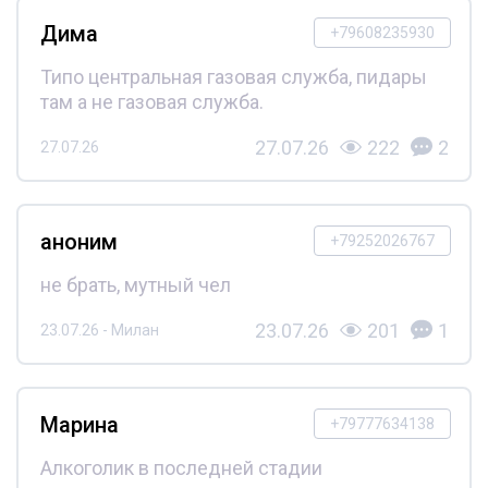
Дима
+79608235930
Типо центральная газовая служба, пидары
там а не газовая служба.
27.07.26
222
2
27.07.26
аноним
+79252026767
не брать, мутный чел
23.07.26
201
1
23.07.26 - Милан
Марина
+79777634138
Алкоголик в последней стадии