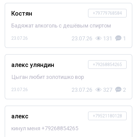
Костян
+79779768584
Бадяжат алкоголь с дешёвым спиртом
23.07.26
131
1
23.07.26
алекс уляндин
+79268854265
Цыган любит золотишко вор
23.07.26
327
2
23.07.26
алекс
+79521180128
кинул меня +79268854265