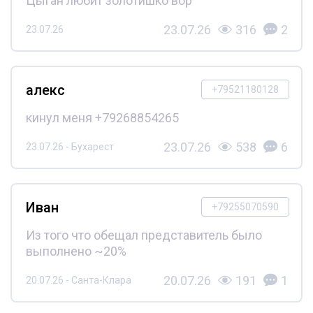
Цыган любит золотишко вор
23.07.26
316
2
23.07.26
алекс
+79521180128
кинул меня +79268854265
23.07.26
538
6
23.07.26 - Бухарест
Иван
+79255070590
Из того что обещал представитель было
выполнено ~20%
20.07.26
191
1
20.07.26 - Санта-Клара