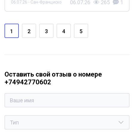
06.07.26
265
1
06.07.26 - Сан-Франциско
1
2
3
4
5
Оставить свой отзыв о номере
+74942770602