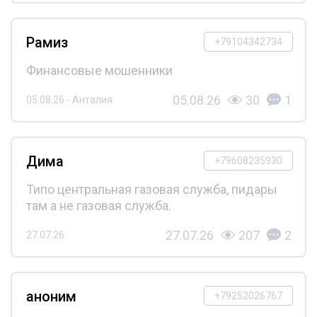
Рамиз
+79104342734
Финансовые мошенники
05.08.26
30
1
05.08.26 - Анталия
Дима
+79608235930
Типо центральная газовая служба, пидары
там а не газовая служба.
27.07.26
207
2
27.07.26
аноним
+79252026767