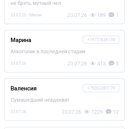
не брать, мутный чел
23.07.26
189
1
23.07.26 - Милан
Марина
+79777634138
Алкоголик в последней стадии
23.07.26
413
3
23.07.26
Валенсия
+79262283179
Сумашедший неадекват
23.07.26
1229
12
23.07.26