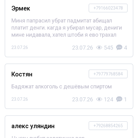
Эрмек
+79166023478
Миня папрасил убрат падмитат абищал
платит денги. кагда я убирал мусар, дениги
мине нидавала, хател штоби я ево трахал
23.07.26
545
4
23.07.26
Костян
+79779768584
Бадяжат алкоголь с дешёвым спиртом
23.07.26
124
1
23.07.26
алекс уляндин
+79268854265