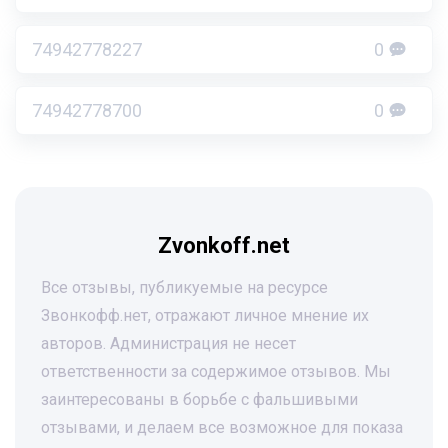
74942778227
0
74942778700
0
Zvonkoff.net
Все отзывы, публикуемые на ресурсе
Звонкофф.нет, отражают личное мнение их
авторов. Администрация не несет
ответственности за содержимое отзывов. Мы
заинтересованы в борьбе с фальшивыми
отзывами, и делаем все возможное для показа