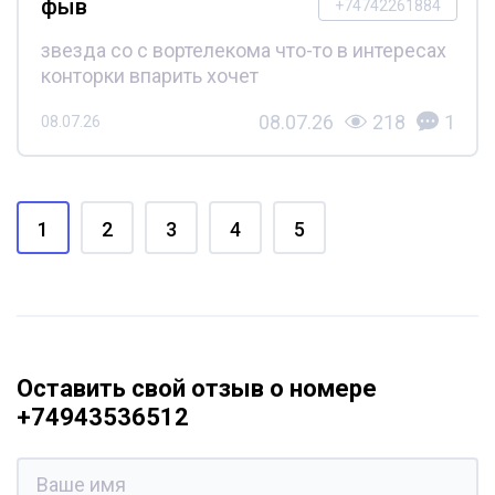
фыв
+74742261884
звезда со с вортелекома что-то в интересах
конторки впарить хочет
08.07.26
218
1
08.07.26
1
2
3
4
5
Оставить свой отзыв о номере
+74943536512