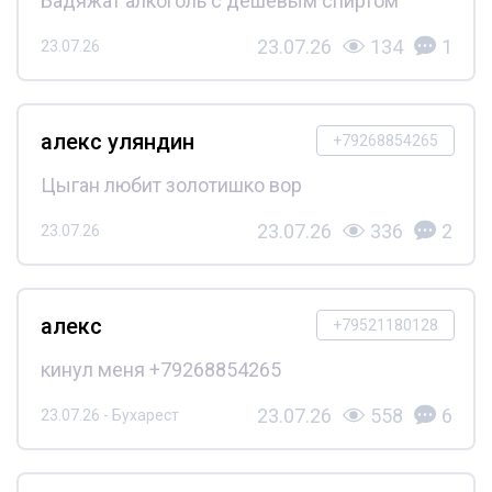
Бадяжат алкоголь с дешёвым спиртом
23.07.26
134
1
23.07.26
алекс уляндин
+79268854265
Цыган любит золотишко вор
23.07.26
336
2
23.07.26
алекс
+79521180128
кинул меня +79268854265
23.07.26
558
6
23.07.26 - Бухарест