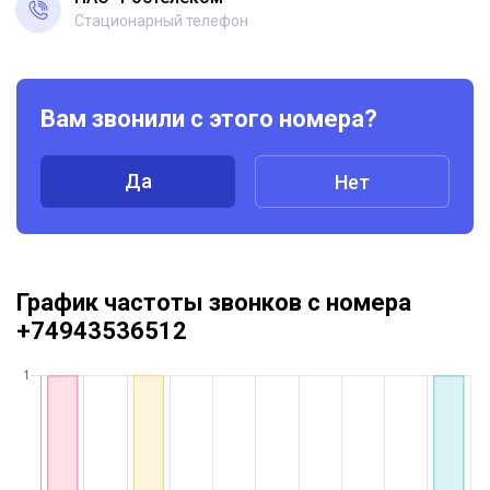
Стационарный телефон
Вам звонили с этого номера?
Да
Нет
График частоты звонков с номера
+74943536512