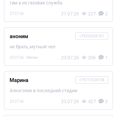
там а не газовая служба.
27.07.26
227
2
27.07.26
аноним
+79252026767
не брать, мутный чел
23.07.26
206
1
23.07.26 - Милан
Марина
+79777634138
Алкоголик в последней стадии
23.07.26
427
3
23.07.26