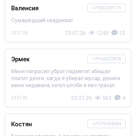
Валенсия
+79262283179
Сумашедший неадекват
23.07.26
1249
12
23.07.26
Эрмек
+79166023478
Миня папрасил убрат падмитат абищал
платит денги. кагда я убирал мусар, дениги
мине нидавала, хател штоби я ево трахал
23.07.26
563
4
23.07.26
Костян
+79779768584