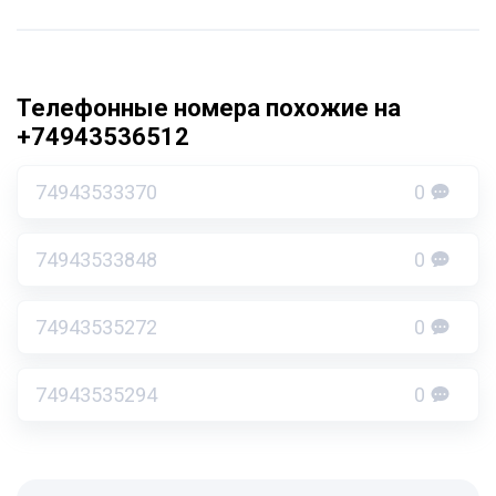
Телефонные номера похожие на
+74943536512
74943533370
0
74943533848
0
74943535272
0
74943535294
0