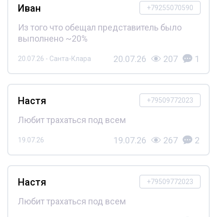
Иван
+79255070590
Из того что обещал представитель было
выполнено ~20%
20.07.26
207
1
20.07.26 - Санта-Клара
Настя
+79509772023
Любит трахаться под всем
19.07.26
267
2
19.07.26
Настя
+79509772023
Любит трахаться под всем