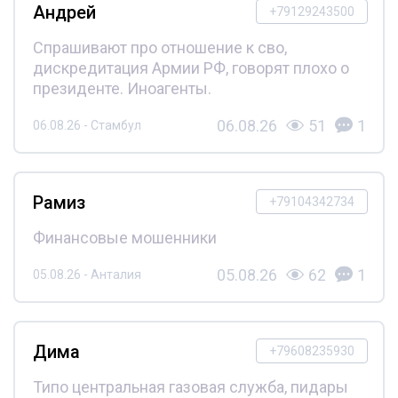
Андрей
+79129243500
Спрашивают про отношение к сво,
дискредитация Армии РФ, говорят плохо о
президенте. Иноагенты.
06.08.26
51
1
06.08.26 - Стамбул
Рамиз
+79104342734
Финансовые мошенники
05.08.26
62
1
05.08.26 - Анталия
Дима
+79608235930
Типо центральная газовая служба, пидары