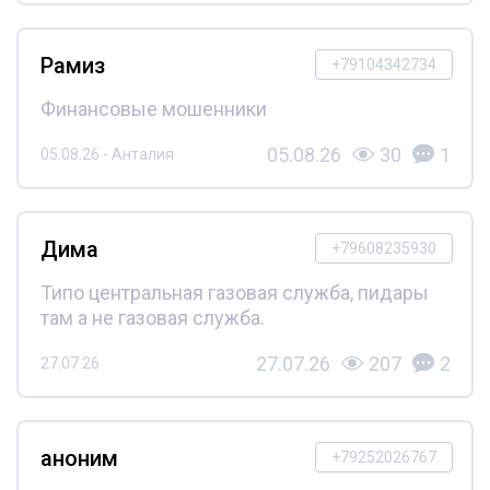
Рамиз
+79104342734
Финансовые мошенники
05.08.26
30
1
05.08.26 - Анталия
Дима
+79608235930
Типо центральная газовая служба, пидары
там а не газовая служба.
27.07.26
207
2
27.07.26
аноним
+79252026767