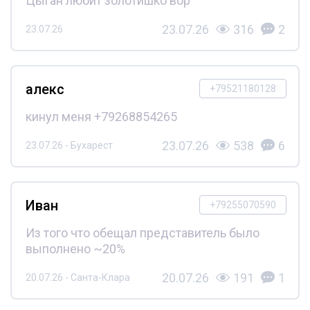
Цыган любит золотишко вор
23.07.26
316
2
23.07.26
алекс
+79521180128
кинул меня +79268854265
23.07.26
538
6
23.07.26 - Бухарест
Иван
+79255070590
Из того что обещал представитель было
выполнено ~20%
20.07.26
191
1
20.07.26 - Санта-Клара