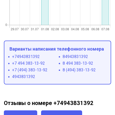
Варианты написания телефонного номера
+74943831392
84943831392
+7 494 383-13-92
8 494 383-13-92
+7 (494) 383-13-92
8 (494) 383-13-92
4943831392
Отзывы о номере +74943831392