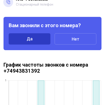
Стационарный телефон
Вам звонили с этого номера?
Да
Нет
График частоты звонков с номера
+74943831392