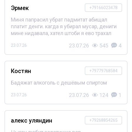
Эрмек
+79166023478
Миня папрасил убрат падмитат абищал
платит денги. кагда я убирал мусар, дениги
мине нидавала, хател штоби я ево трахал
23.07.26
545
4
23.07.26
Костян
+79779768584
Бадяжат алкоголь с дешёвым спиртом
23.07.26
124
1
23.07.26
алекс уляндин
+79268854265