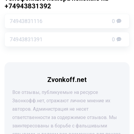
+74943831392
74943831116
0
74943831391
0
Zvonkoff.net
Все отзывы, публикуемые на ресурсе
Звонкофф.нет, отражают личное мнение их
авторов. Администрация не несет
ответственности за содержимое отзывов. Мы
заинтересованы в борьбе с фальшивыми