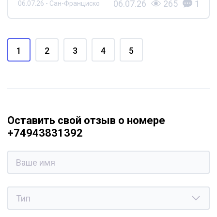
06.07.26
265
1
06.07.26 - Сан-Франциско
1
2
3
4
5
Оставить свой отзыв о номере
+74943831392