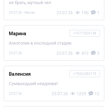
не брать, мутный чел
23.07.26
190
1
23.07.26 - Милан
Марина
+79777634138
Алкоголик в последней стадии
23.07.26
413
3
23.07.26
Валенсия
+79262283179
Сумашедший неадекват
23.07.26
1229
12
23.07.26