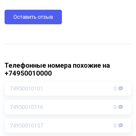
Оставить отзыв
Телефонные номера похожие на
+74950010000
74950010101
0
74950010116
0
74950010157
0