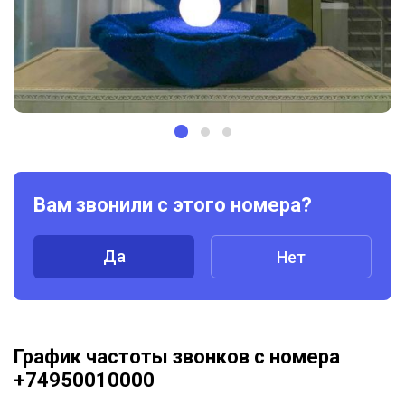
Вам звонили с этого номера?
Да
Нет
График частоты звонков с номера
+74950010000