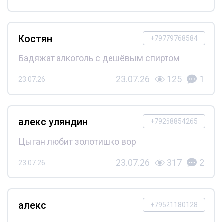
Костян
+79779768584
Бадяжат алкоголь с дешёвым спиртом
23.07.26
125
1
23.07.26
алекс уляндин
+79268854265
Цыган любит золотишко вор
23.07.26
317
2
23.07.26
алекс
+79521180128