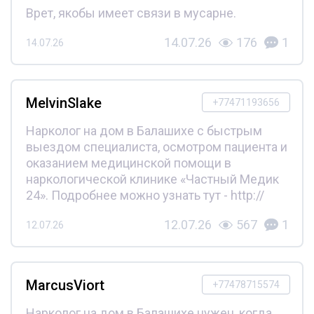
Врет, якобы имеет связи в мусарне.
14.07.26
176
1
14.07.26
MelvinSlake
+77471193656
Нарколог на дом в Балашихе с быстрым
выездом специалиста, осмотром пациента и
оказанием медицинской помощи в
наркологической клинике «Частный Медик
24». Подробнее можно узнать тут - http://
12.07.26
567
1
12.07.26
MarcusViort
+77478715574
Нарколог на дом в Балашихе нужен, когда