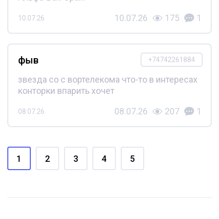
10.07.26
175
1
10.07.26
фыв
+74742261884
звезда со с вортелекома что-то в интересах
конторки впарить хочет
08.07.26
207
1
08.07.26
1
2
3
4
5