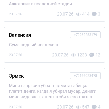
Алкоголик в последней стадии
23.07.26
414
3
23.07.26
Валенсия
+79262283179
Сумашедший неадекват
23.07.26
1233
12
23.07.26
Эрмек
+79166023478
Миня папрасил убрат падмитат абищал
платит денги. кагда я убирал мусар, дениги
мине нидавала, хател штоби я ево трахал
23.07.26
547
4
23.07.26