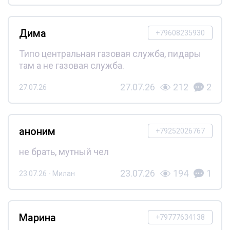
Дима
+79608235930
Типо центральная газовая служба, пидары
там а не газовая служба.
27.07.26
212
2
27.07.26
аноним
+79252026767
не брать, мутный чел
23.07.26
194
1
23.07.26 - Милан
Марина
+79777634138