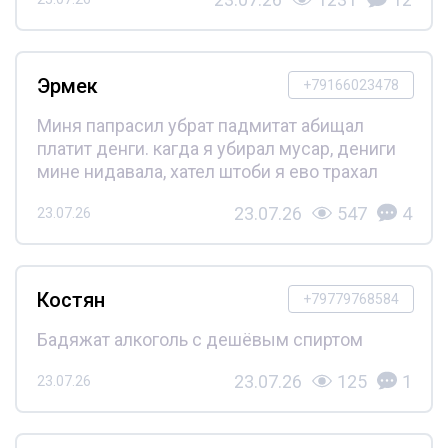
Эрмек
+79166023478
Миня папрасил убрат падмитат абищал
платит денги. кагда я убирал мусар, дениги
мине нидавала, хател штоби я ево трахал
23.07.26
547
4
23.07.26
Костян
+79779768584
Бадяжат алкоголь с дешёвым спиртом
23.07.26
125
1
23.07.26