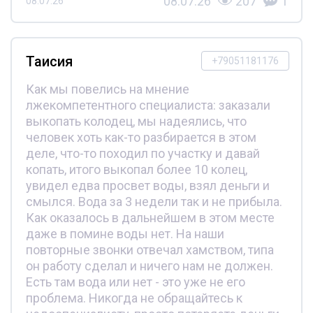
08.07.26
207
1
08.07.26
Таисия
+79051181176
Как мы повелись на мнение
лжекомпетентного специалиста: заказали
выкопать колодец, мы надеялись, что
человек хоть как-то разбирается в этом
деле, что-то походил по участку и давай
копать, итого выкопал более 10 колец,
увидел едва просвет воды, взял деньги и
смылся. Вода за 3 недели так и не прибыла.
Как оказалось в дальнейшем в этом месте
даже в помине воды нет. На наши
повторные звонки отвечал хамством, типа
он работу сделал и ничего нам не должен.
Есть там вода или нет - это уже не его
проблема. Никогда не обращайтесь к