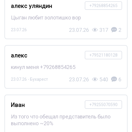
алекс уляндин
+79268854265
Цыган любит золотишко вор
23.07.26
317
2
23.07.26
алекс
+79521180128
кинул меня +79268854265
23.07.26
540
6
23.07.26 - Бухарест
Иван
+79255070590
Из того что обещал представитель было
выполнено ~20%