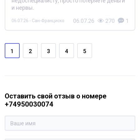
недоспециалисту, просто потеряете деньги
и нервы.
06.07.26
270
1
06.07.26 - Сан-Франциско
1
2
3
4
5
Оставить свой отзыв о номере
+74950030074