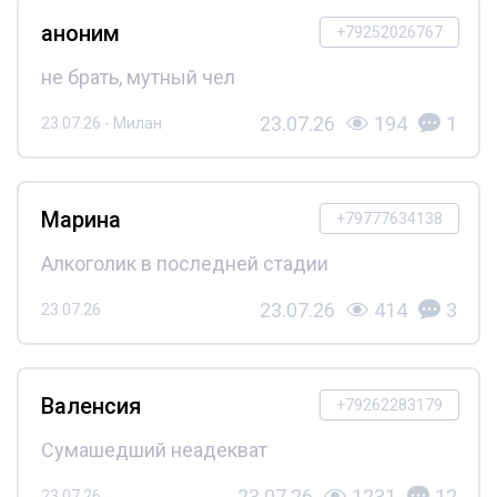
аноним
+79252026767
не брать, мутный чел
23.07.26
194
1
23.07.26 - Милан
Марина
+79777634138
Алкоголик в последней стадии
23.07.26
414
3
23.07.26
Валенсия
+79262283179
Сумашедший неадекват
23.07.26
1231
12
23.07.26