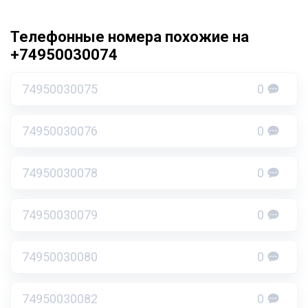
Телефонные номера похожие на
+74950030074
74950030075
0
74950030076
0
74950030078
0
74950030079
0
74950030080
0
74950030082
0