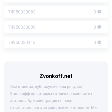
74950030083
0
74950030089
0
74950030113
0
Zvonkoff.net
Все отзывы, публикуемые на ресурсе
Звонкофф.нет, отражают личное мнение их
авторов. Администрация не несет
ответственности за содержимое отзывов. Мы