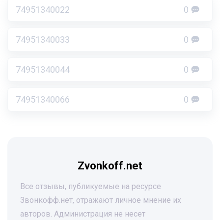
74951340022
0
74951340033
0
74951340044
0
74951340066
0
Zvonkoff.net
Все отзывы, публикуемые на ресурсе
Звонкофф.нет, отражают личное мнение их
авторов. Администрация не несет