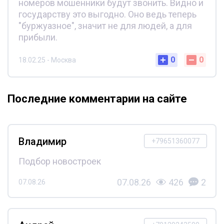
номеров мошенники будут звонить. Видно и
государству это выгодно. Оно ведь теперь
"буржуазное", значит не для людей, а для
прибыли.
0
0
18.02.25 - Москва
Последние комментарии на сайте
Владимир
+79651360077
Подбор новостроек
07.08.26
426
2
07.08.26