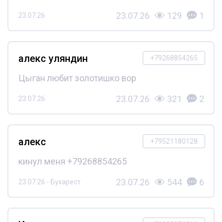
23.07.26
129
1
23.07.26
алекс уляндин
+79268854265
Цыган любит золотишко вор
23.07.26
321
2
23.07.26
алекс
+79521180128
кинул меня +79268854265
23.07.26
544
6
23.07.26 - Бухарест