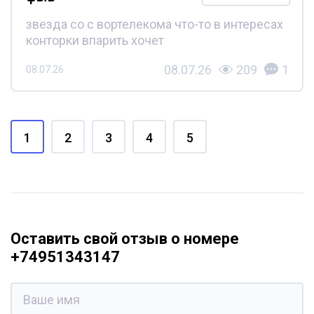
звезда со с вортелекома что-то в интересах
конторки впарить хочет
08.07.26
209
1
08.07.26
1
2
3
4
5
Оставить свой отзыв о номере
+74951343147