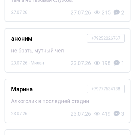
27.07.26
215
2
27.07.26
аноним
+79252026767
не брать, мутный чел
23.07.26
198
1
23.07.26 - Милан
Марина
+79777634138
Алкоголик в последней стадии
23.07.26
419
3
23.07.26