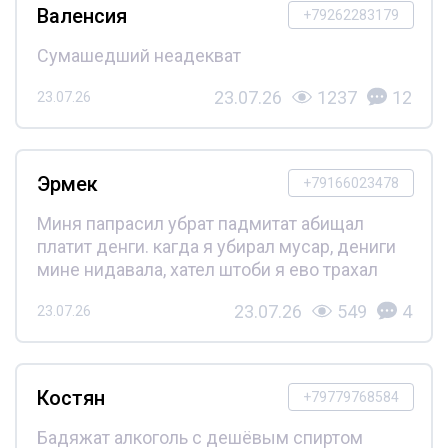
Валенсия
+79262283179
Сумашедший неадекват
23.07.26
1237
12
23.07.26
Эрмек
+79166023478
Миня папрасил убрат падмитат абищал
платит денги. кагда я убирал мусар, дениги
мине нидавала, хател штоби я ево трахал
23.07.26
549
4
23.07.26
Костян
+79779768584
Бадяжат алкоголь с дешёвым спиртом