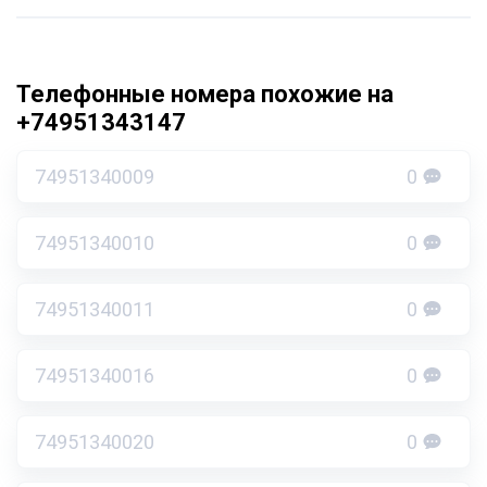
Телефонные номера похожие на
+74951343147
74951340009
0
74951340010
0
74951340011
0
74951340016
0
74951340020
0