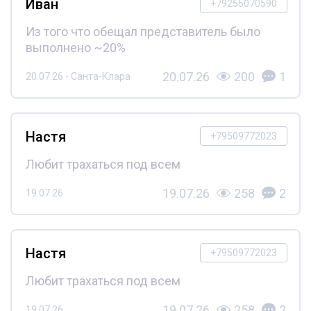
Иван
+79255070590
Из того что обещал представитель было
выполнено ~20%
20.07.26
200
1
20.07.26 - Санта-Клара
Настя
+79509772023
Любит трахаться под всем
19.07.26
258
2
19.07.26
Настя
+79509772023
Любит трахаться под всем
19.07.26
258
2
19.07.26