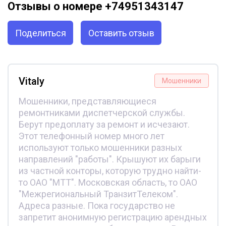
Отзывы о номере +74951343147
Поделиться
Оставить отзыв
Vitaly
Мошенники
Мошенники, представляющиеся
ремонтниками диспетчерской службы.
Берут предоплату за ремонт и исчезают.
Этот телефонный номер много лет
используют только мошенники разных
направлений "работы". Крышуют их барыги
из частной конторы, которую трудно найти-
то ОАО "МТТ". Московская область, то ОАО
"Межрегиональный ТранзитТелеком".
Адреса разные. Пока государство не
запретит анонимную регистрацию арендных