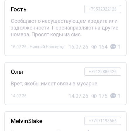
Гость
+79532322126
Сообщают о несуществующем кредите или
задолженности. Перенаправляют на другие
номера. Просят коды из смс.
16.07.26
164
1
16.07.26 - Нижний Новгород
Олег
+79122886426
Врет, якобы имеет связи в мусарне.
14.07.26
175
1
14.07.26
MelvinSlake
+77471193656