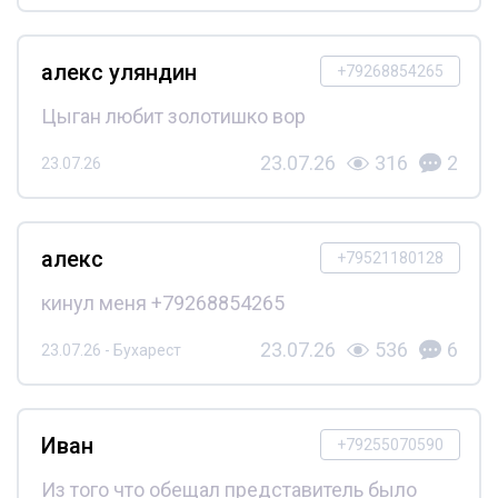
алекс уляндин
+79268854265
Цыган любит золотишко вор
23.07.26
316
2
23.07.26
алекс
+79521180128
кинул меня +79268854265
23.07.26
536
6
23.07.26 - Бухарест
Иван
+79255070590
Из того что обещал представитель было