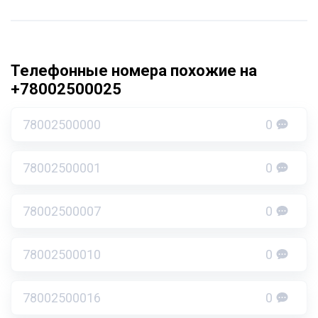
Телефонные номера похожие на
+78002500025
78002500000
0
78002500001
0
78002500007
0
78002500010
0
78002500016
0