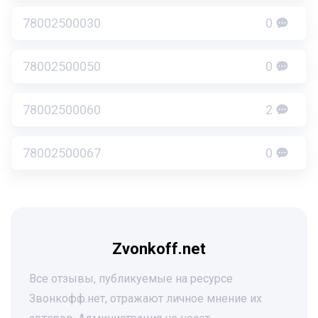
78002500030
0
78002500050
0
78002500060
2
78002500067
0
Zvonkoff.net
Все отзывы, публикуемые на ресурсе
Звонкофф.нет, отражают личное мнение их