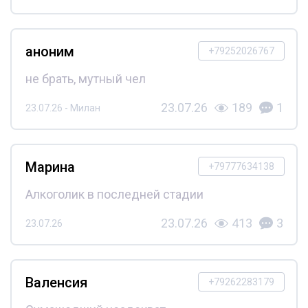
аноним
+79252026767
не брать, мутный чел
23.07.26
189
1
23.07.26 - Милан
Марина
+79777634138
Алкоголик в последней стадии
23.07.26
413
3
23.07.26
Валенсия
+79262283179