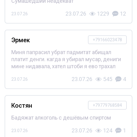
Сумашедший неадекват
23.07.26
1229
12
23.07.26
Эрмек
+79166023478
Миня папрасил убрат падмитат абищал
платит денги. кагда я убирал мусар, дениги
мине нидавала, хател штоби я ево трахал
23.07.26
545
4
23.07.26
Костян
+79779768584
Бадяжат алкоголь с дешёвым спиртом
23.07.26
124
1
23.07.26