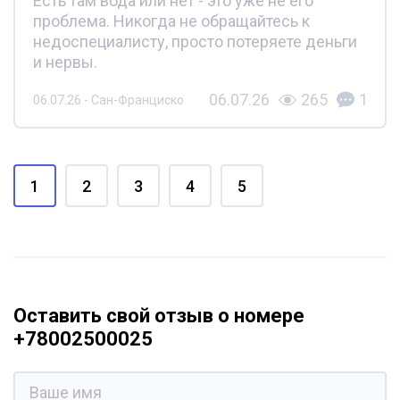
Есть там вода или нет - это уже не его
проблема. Никогда не обращайтесь к
недоспециалисту, просто потеряете деньги
и нервы.
06.07.26
265
1
06.07.26 - Сан-Франциско
1
2
3
4
5
Оставить свой отзыв о номере
+78002500025