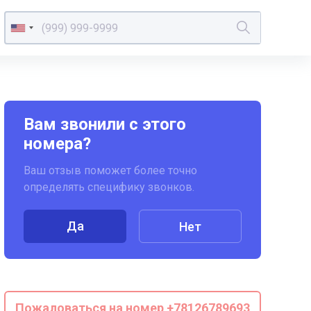
Вам звонили с этого
номера?
Ваш отзыв поможет более точно
определять специфику звонков.
Да
Нет
Пожаловаться на номер +78126789693