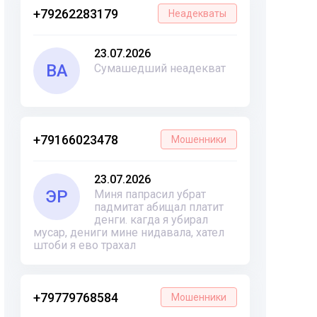
+79262283179
Неадекваты
23.07.2026
ВА
Сумашедший неадекват
+79166023478
Мошенники
23.07.2026
ЭР
Миня папрасил убрат
падмитат абищал платит
денги. кагда я убирал
мусар, дениги мине нидавала, хател
штоби я ево трахал
+79779768584
Мошенники