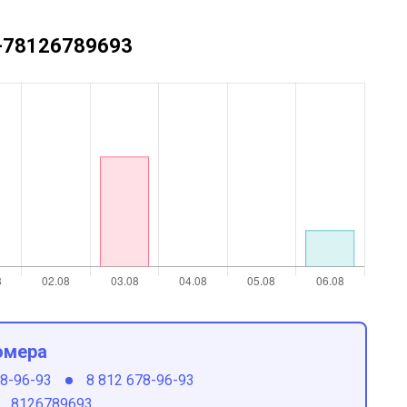
 +78126789693
омера
78-96-93
8 812 678-96-93
8126789693