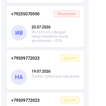
+79255070590
Мошенники
20.07.2026
ИВ
Из того что обещал
представитель было
выполнено ~20%
+79509772023
Другое
19.07.2026
НА
Любит трахаться под всем
+79509772023
Другое