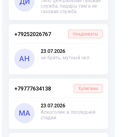
ДИ
Типо центральная газовая
служба, пидары там а не
газовая служба.
+79252026767
Неадекваты
23.07.2026
АН
не брать, мутный чел
+79777634138
Хулиганы
23.07.2026
МА
Алкоголик в последней
стадии