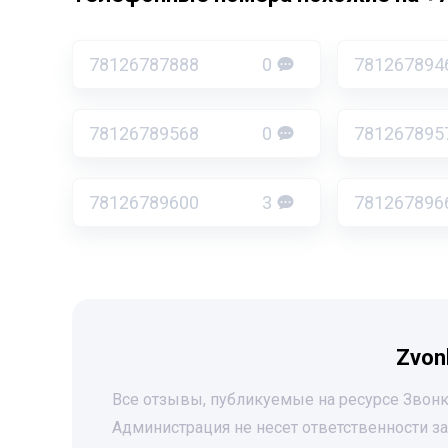
78126787888
0
781267894
78126789568
0
781267895
78126789600
3
781267896
Zvon
Все отзывы, публикуемые на ресурсе Звонк
Администрация не несет ответственности 