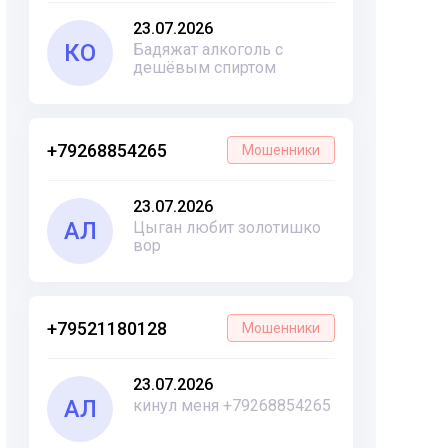
23.07.2026
КО
Бадяжат алкоголь с
дешёвым спиртом
+79268854265
Мошенники
23.07.2026
АЛ
Цыган любит золотишко
вор
+79521180128
Мошенники
23.07.2026
АЛ
кинул меня +79268854265