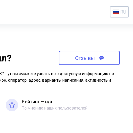
RU
ил?
Отзывы
-93? Тут вы сможете узнать всю доступную информацию по
ион, оператор, адрес, варианты написания, активность и
Рейтинг – н/a
По мнению наших пользователей