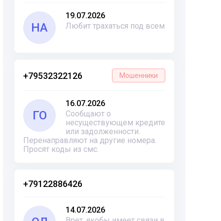
19.07.2026
НА
Любит трахаться под всем
+79532322126
Мошенники
16.07.2026
ГО
Сообщают о
несуществующем кредите
или задолженности.
Перенаправляют на другие номера.
Просят коды из смс.
+79122886426
14.07.2026
Врет, якобы имеет связи в