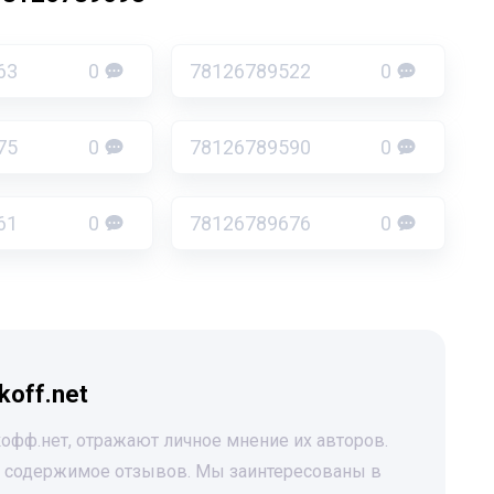
63
0
78126789522
0
75
0
78126789590
0
61
0
78126789676
0
koff.net
офф.нет, отражают личное мнение их авторов.
за содержимое отзывов. Мы заинтересованы в