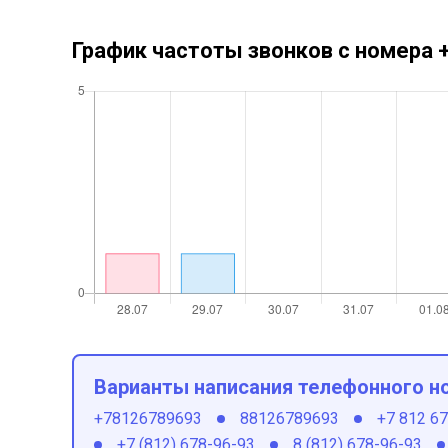
График частоты звонков с номера
Варианты написания телефонного н
+78126789693
88126789693
+7 812 6
+7 (812) 678-96-93
8 (812) 678-96-93