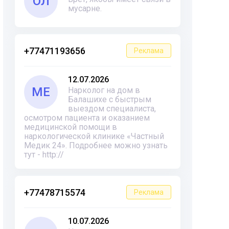
ОЛ
мусарне.
+77471193656
Реклама
12.07.2026
ME
Нарколог на дом в
Балашихе с быстрым
выездом специалиста,
осмотром пациента и оказанием
медицинской помощи в
наркологической клинике «Частный
Медик 24». Подробнее можно узнать
тут - http://
+77478715574
Реклама
10.07.2026