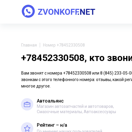
Главная
Номер +78452330508
+78452330508, кто звон
Вам звонят с номера +78452330508 или 8 (845) 233-05
звонкам с этого телефонного номера: отзывы, какой рег
многое другое.
Автоальянс
Магазин автозапчастей и автотоваров,
Смазочные материалы, Автоаксессуары
Рейтинг – н/a
По мнению наших пользователей