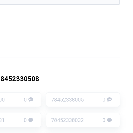
78452330508
00
0
78452338005
0
31
0
78452338032
0