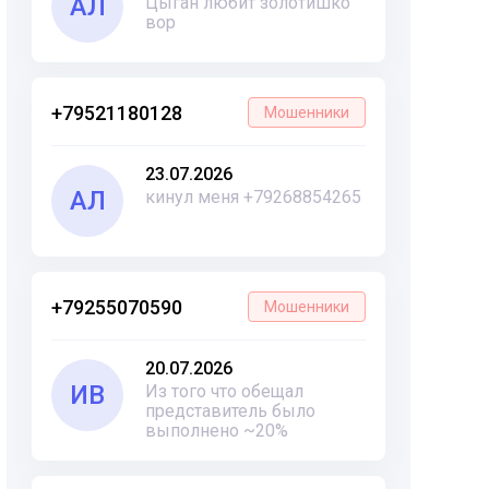
АЛ
Цыган любит золотишко
вор
+79521180128
Мошенники
23.07.2026
АЛ
кинул меня +79268854265
+79255070590
Мошенники
20.07.2026
ИВ
Из того что обещал
представитель было
выполнено ~20%