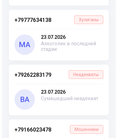
+79777634138
Хулиганы
23.07.2026
МА
Алкоголик в последней
стадии
+79262283179
Неадекваты
23.07.2026
ВА
Сумашедший неадекват
+79166023478
Мошенники