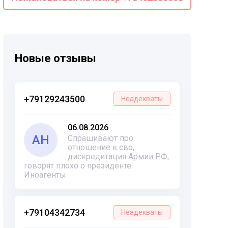
Новые отзывы
+79129243500
Неадекваты
06.08.2026
АН
Спрашивают про
отношение к сво,
дискредитация Армии РФ,
говорят плохо о президенте.
Иноагенты.
+79104342734
Неадекваты