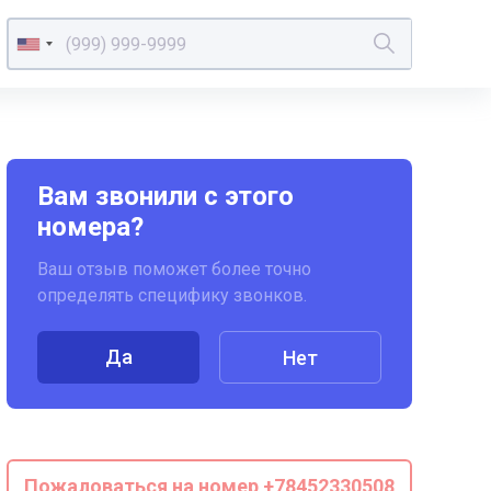
Вам звонили с этого
номера?
Ваш отзыв поможет более точно
определять специфику звонков.
Да
Нет
Пожаловаться на номер +78452330508