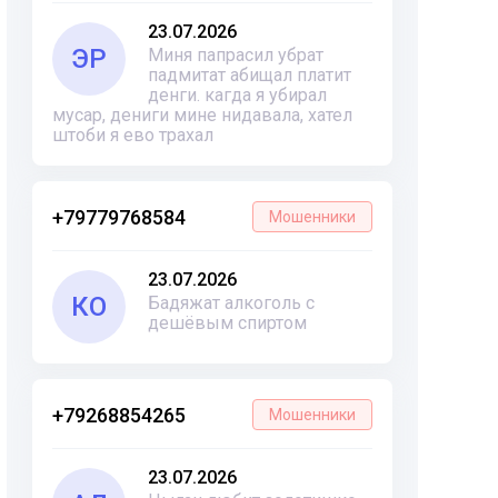
23.07.2026
ЭР
Миня папрасил убрат
падмитат абищал платит
денги. кагда я убирал
мусар, дениги мине нидавала, хател
штоби я ево трахал
+79779768584
Мошенники
23.07.2026
КО
Бадяжат алкоголь с
дешёвым спиртом
+79268854265
Мошенники
23.07.2026