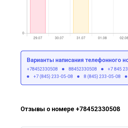
Варианты написания телефонного н
+78452330508
88452330508
+7 845 2
+7 (845) 233-05-08
8 (845) 233-05-08
Отзывы о номере +78452330508