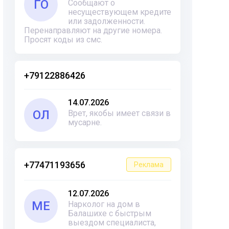
ГО
Сообщают о
несуществующем кредите
или задолженности.
Перенаправляют на другие номера.
Просят коды из смс.
+79122886426
14.07.2026
ОЛ
Врет, якобы имеет связи в
мусарне.
+77471193656
Реклама
12.07.2026
ME
Нарколог на дом в
Балашихе с быстрым
выездом специалиста,