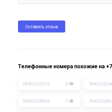
Оставить отзыв
Телефонные номера похожие на +
78452330510
0
784523324
78452338006
1
784523380