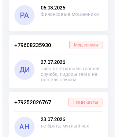
05.08.2026
РА
Финансовые мошенники
+79608235930
Мошенники
27.07.2026
ДИ
Типо центральная газовая
служба, пидары там а не
газовая служба.
+79252026767
Неадекваты
23.07.2026
АН
не брать, мутный чел