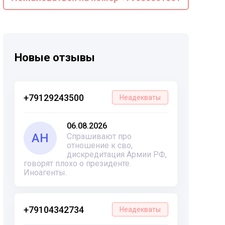
Новые отзывы
+79129243500
Неадекваты
06.08.2026
АН
Спрашивают про
отношение к сво,
дискредитация Армии РФ,
говорят плохо о президенте.
Иноагенты.
+79104342734
Неадекваты