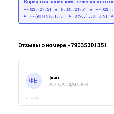
Варианты написания телефонного н
+79035301351
89035301351
+7 903 5
+7 (903) 530-13-51
8 (903) 530-13-51
Отзывы о номере +79035301351
фыв
ФЫ
ростелекорм спам
01.06.26