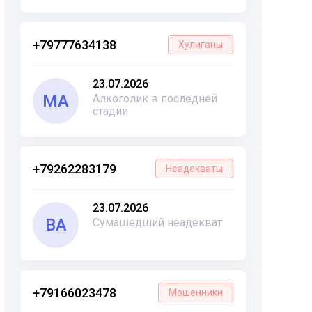
+79777634138
Хулиганы
23.07.2026
МА
Алкоголик в последней
стадии
+79262283179
Неадекваты
23.07.2026
ВА
Сумашедший неадекват
+79166023478
Мошенники