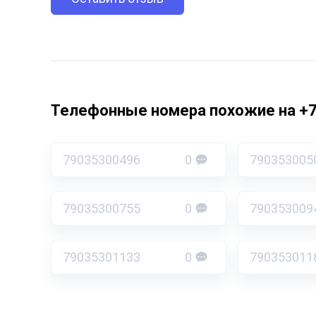
Телефонные номера похожие на +
79035300496
0
790353005
79035300755
0
790353009
79035301133
0
790353011