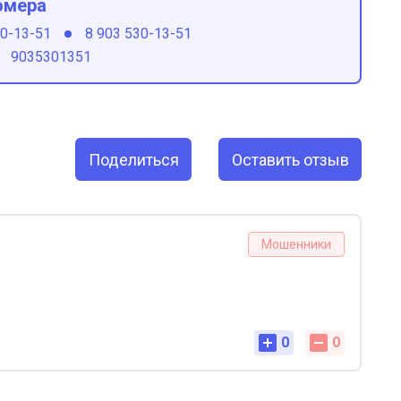
омера
30-13-51
8 903 530-13-51
9035301351
Поделиться
Оставить отзыв
Мошенники
0
0