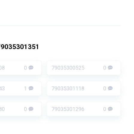
79035301351
08
0
79035300525
0
43
1
79035301118
0
80
0
79035301296
0