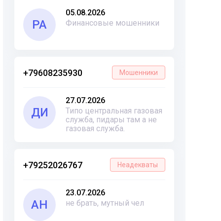
05.08.2026
РА
Финансовые мошенники
+79608235930
Мошенники
27.07.2026
ДИ
Типо центральная газовая
служба, пидары там а не
газовая служба.
+79252026767
Неадекваты
23.07.2026
АН
не брать, мутный чел