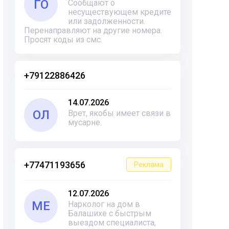
ГО
Сообщают о
несуществующем кредите
или задолженности.
Перенаправляют на другие номера.
Просят коды из смс.
+79122886426
14.07.2026
ОЛ
Врет, якобы имеет связи в
мусарне.
+77471193656
Реклама
12.07.2026
ME
Нарколог на дом в
Балашихе с быстрым
выездом специалиста,