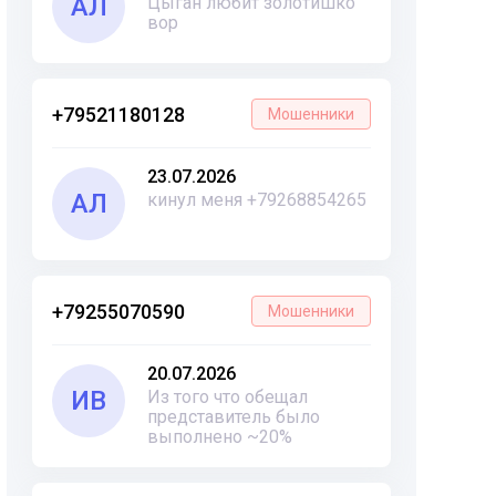
АЛ
Цыган любит золотишко
вор
+79521180128
Мошенники
23.07.2026
АЛ
кинул меня +79268854265
+79255070590
Мошенники
20.07.2026
ИВ
Из того что обещал
представитель было
выполнено ~20%