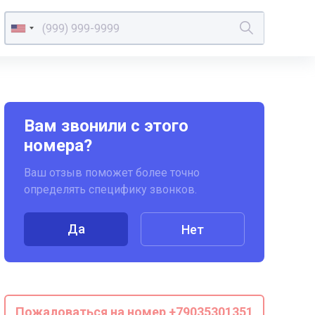
Вам звонили с этого
номера?
Ваш отзыв поможет более точно
определять специфику звонков.
Да
Нет
Пожаловаться на номер +79035301351