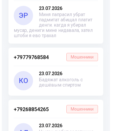
23.07.2026
ЭР
Миня папрасил убрат
падмитат абищал платит
денги. кагда я убирал
мусар, дениги мине нидавала, хател
штоби я ево трахал
+79779768584
Мошенники
23.07.2026
КО
Бадяжат алкоголь с
дешёвым спиртом
+79268854265
Мошенники
23.07.2026